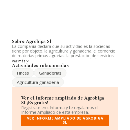
Sobre Agrobiga Sl
La compañía declara que su actividad es la sociedad
tiene por objeto. la agricultura y ganaderia. el comercio
de materias primas agrarias. la prestación de servicios
agrícolas y ganaderos. el arrendamiento de fincas
Ver más
rústicas. las actividades enumeradas anterio. La
Actividades relacionadas
empresa aparece inscrita en el Registro Mercantil como
Fincas
Ganaderias
Sociedad Limitada. Tiene CNAE: 4642 - 'Comercio al por
mayor de prendas de vestir y calzado'. La sociedad no
Agricultura ganaderia
tiene actividad en mercados exteriores.
Ha contado con el mismo número de empleados y
atendiendo a los datos disponibles en INFORMA, el
Ver el informe ampliado de Agrobiga
número de empleados de la compañía ha estado por
Sl ¡Es gratis!
debajo de la media de sector.
Regístrate en eInforma y te regalamos el
Informe Ampliado de esta empresa.
Acerca de la información disponible en INFORMA sobre
VER INFORME AMPLIADO DE AGROBIGA
los distintos rankings: ha perdido hasta 34 puestos en
SL
2024, pasando del puesto 1.313 al 1.347. Éstas son
algunas de las empresas que la superan en el ranking de