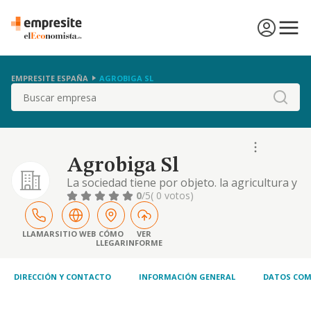
EMPRESITE ESPAÑA
AGROBIGA SL
Buscar
Agrobiga Sl
La sociedad tiene por objeto. la agricultura y
ganaderia. el comercio de materias primas
0
/5
( 0 votos)
agrarias. la prestacion de servicios agricolas
y ganaderos. el arrendamiento de fincas
rusticas. las actividades enumeradas anterio
LLAMAR
SITIO WEB
CÓMO
VER
LLEGAR
INFORME
DIRECCIÓN Y CONTACTO
INFORMACIÓN GENERAL
DATOS COM