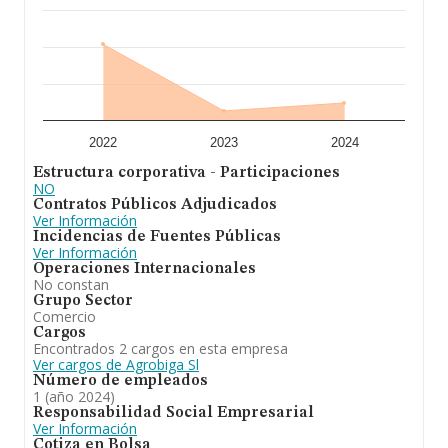
ulterior información de interés en el ámbito sectorial, la
media de empleados es de 4. La antigüedad alcanza los
17 años desde la constitución.
Para concluir,
Agrobiga S.L
está especializada en la
sociedad tiene por objeto. la agricultura y ganaderia. el
comercio de materias primas agrarias. la prestación de
servicios agrícolas y ganaderos. el arrendamiento de
fincas rústicas. las actividades enumeradas anterio. Ha
2022
2023
2024
experimentado un retroceso en el ranking de su sector
Estructura corporativa - Participaciones
(Comercio al por mayor de prendas de vestir y calzado).
NO
En cuanto a la posición en el ranking nacional, la
Contratos Públicos Adjudicados
empresa ha perdido posiciones frente al 2023.
Ver Información
Incidencias de Fuentes Públicas
Ver Información
Operaciones Internacionales
No constan
Grupo Sector
Comercio
Cargos
Encontrados 2 cargos en esta empresa
Ver cargos de Agrobiga Sl
Número de empleados
1 (año 2024)
Responsabilidad Social Empresarial
Ver Información
Cotiza en Bolsa