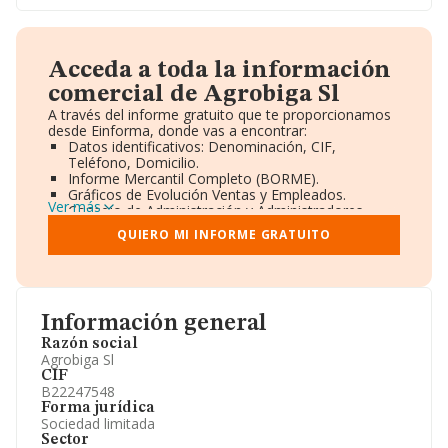
Acceda a toda la información
comercial de Agrobiga Sl
A través del informe gratuito que te proporcionamos
desde Einforma, donde vas a encontrar:
Datos identificativos: Denominación, CIF,
Teléfono, Domicilio.
Informe Mercantil Completo (BORME).
Gráficos de Evolución Ventas y Empleados.
Ver más
Consejo de Administración y Administradores.
Directivos y Ejecutivos.
QUIERO MI INFORME GRATUITO
Accionistas.
Participaciones y Vinculaciones en otras empresas.
Artículos de prensa publicados sobre la empresa.
Información oficial y registral complementaria.
Información general
Razón social
Agrobiga Sl
CIF
B22247548
Forma jurídica
Sociedad limitada
Sector