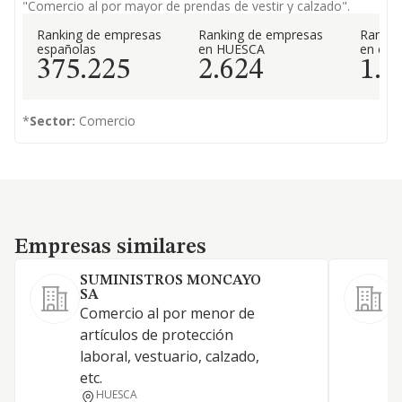
"Comercio al por mayor de prendas de vestir y calzado".
Ranking de empresas
Ranking de empresas
Rankin
españolas
en HUESCA
en el 
375.225
2.624
1.3
*
Sector:
Comercio
Empresas similares
Empresas similares
SUMINISTROS MONCAYO
SA
F
Comercio al por menor de
c
artículos de protección
l
laboral, vestuario, calzado,
etc.
HUESCA