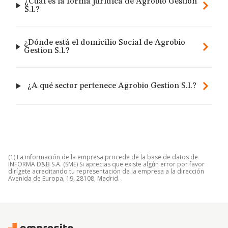
¿Cuál es la forma jurídica de Agrobio Gestion
S.l.?
¿Dónde está el domicilio Social de Agrobio
Gestion S.l.?
¿A qué sector pertenece Agrobio Gestion S.l.?
(1) La información de la empresa procede de la base de datos de
INFORMA D&B S.A. (SME) Si aprecias que existe algún error por favor
dirígete acreditando tu representación de la empresa a la dirección
Avenida de Europa, 19, 28108, Madrid.