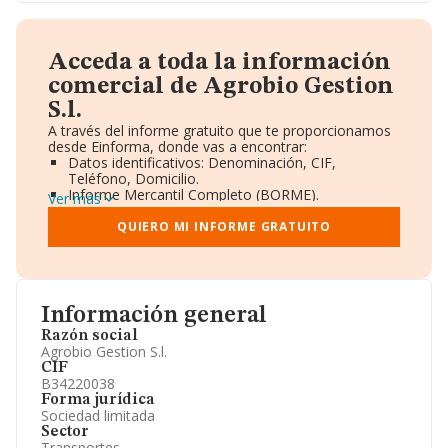
Acceda a toda la información
comercial de Agrobio Gestion
S.l.
A través del informe gratuito que te proporcionamos
desde Einforma, donde vas a encontrar:
Datos identificativos: Denominación, CIF,
Teléfono, Domicilio.
Informe Mercantil Completo (BORME).
Ver más
Gráficos de Evolución Ventas y Empleados.
Consejo de Administración y Administradores.
QUIERO MI INFORME GRATUITO
Directivos y Ejecutivos.
Accionistas.
Participaciones y Vinculaciones en otras empresas.
Artículos de prensa publicados sobre la empresa.
Información oficial y registral complementaria.
Información general
Razón social
Agrobio Gestion S.l.
CIF
B34220038
Forma jurídica
Sociedad limitada
Sector
Transportes