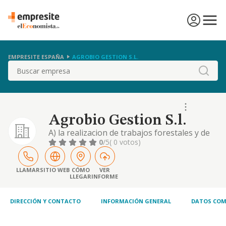
EMPRESITE ESPAÑA
AGROBIO GESTION S.L.
Buscar
Agrobio Gestion S.l.
A) la realizacion de trabajos forestales y de
agricultura, por cuenta propia y ajena. b) el
0
/5
( 0 votos)
transporte por carretera de toda clase de
mercancias. c) obras civiles. d) la gestion de
residuos organicos. e) la compra-venta
LLAMAR
SITIO WEB
CÓMO
VER
LLEGAR
INFORME
DIRECCIÓN Y CONTACTO
INFORMACIÓN GENERAL
DATOS COM