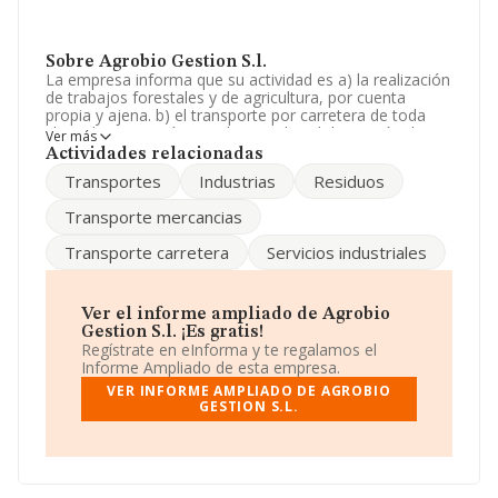
Sobre Agrobio Gestion S.l.
La empresa informa que su actividad es a) la realización
de trabajos forestales y de agricultura, por cuenta
propia y ajena. b) el transporte por carretera de toda
clase de mercancías. c) obras civiles. d) la gestión de
Ver más
residuos organicos. e) la compra-venta. La sociedad
Actividades relacionadas
está inscrita en el Registro Mercantil como Sociedad
Transportes
Industrias
Residuos
Limitada. Su CNAE corresponde a 4941 con código
'Transporte de mercancías por carretera'. La empresa
Transporte mercancias
no tiene actividad en mercados exteriores.
Transporte carretera
Servicios industriales
La compañía
Agrobio Gestión S.L
, CIF B34220038, se
encuentra en Calle La Iglesia (villarrabe) núm. 2, (34113),
Villarrabe, provincia de Palencia, Castilla-león.
Ver el informe ampliado de Agrobio
En relación con el sector y disponiendo de los datos de
Gestion S.l. ¡Es gratis!
hasta 62.013 empresas, a nivel nacional la facturación
Regístrate en eInforma y te regalamos el
asciende a 44.874 millones de euros y el promedio de la
Informe Ampliado de esta empresa.
facturación de ventas entre todas las compañías
VER INFORME AMPLIADO DE AGROBIO
asciende a los 723 mil euros. Teniendo en cuenta la
GESTION S.L.
información sobre Palencia, en la base de datos
INFORMA constan 268 empresas, con ventas de 130
millones de euros. Con el fin de ampliar la información
relativa a las compañías, la media de empleados de las
empresas es de 5; la antigüedad alcanza los 17 años