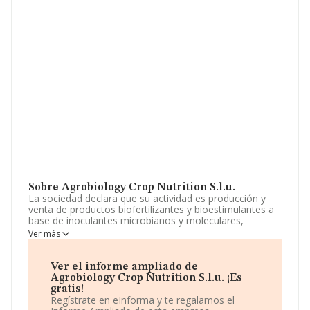
Sobre Agrobiology Crop Nutrition S.l.u.
La sociedad declara que su actividad es producción y
venta de productos biofertilizantes y bioestimulantes a
base de inoculantes microbianos y moleculares,
especializada en productos biotecnológicos. La
Ver más
empresa aparece inscrita en el Registro Mercantil como
Sociedad Limitada. Su actividad CNAE es 'Comercio al
por mayor de cereales, tabaco en rama, simientes y
Ver el informe ampliado de
alimentos para animales' con código 4621. La empresa
Agrobiology Crop Nutrition S.l.u. ¡Es
realiza actividad internacional tanto de importación
gratis!
como exportación.
Regístrate en eInforma y te regalamos el