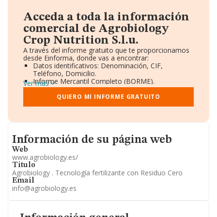
Acceda a toda la información
comercial de Agrobiology
Crop Nutrition S.l.u.
A través del informe gratuito que te proporcionamos
desde Einforma, donde vas a encontrar:
Datos identificativos: Denominación, CIF,
Teléfono, Domicilio.
Informe Mercantil Completo (BORME).
Ver más
Gráficos de Evolución Ventas y Empleados.
Consejo de Administración y Administradores.
QUIERO MI INFORME GRATUITO
Directivos y Ejecutivos.
Accionistas.
Participaciones y Vinculaciones en otras empresas.
Artículos de prensa publicados sobre la empresa.
Informacion de su página web
Información oficial y registral complementaria.
Información de su página web
Web
www.agrobiology.es/
Titulo
Agrobiology . Tecnología fertilizante con Residuo Cero
Email
info@agrobiology.es