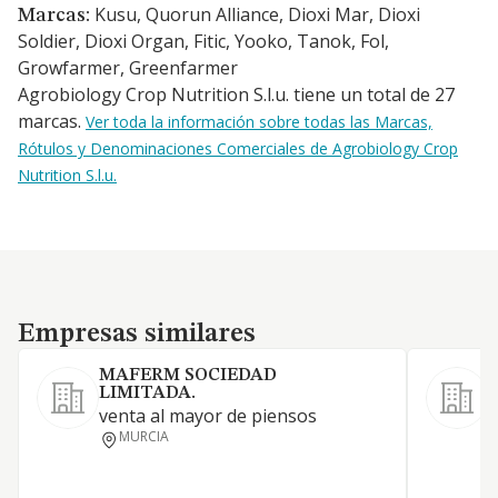
Kusu, Quorun Alliance, Dioxi Mar, Dioxi
Marcas:
Soldier, Dioxi Organ, Fitic, Yooko, Tanok, Fol,
Growfarmer, Greenfarmer
Agrobiology Crop Nutrition S.l.u. tiene un total de 27
marcas.
Ver toda la información sobre todas las Marcas,
Rótulos y Denominaciones Comerciales de Agrobiology Crop
Nutrition S.l.u.
Empresas similares
Empresas similares
MAFERM SOCIEDAD
LIMITADA.
A
venta al mayor de piensos
i
MURCIA
p
c