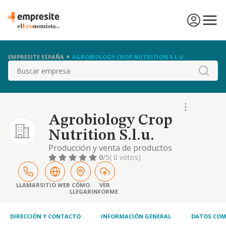
EMPRESITE ESPAÑA
AGROBIOLOGY CROP NUTRITION S.L.U.
Buscar
Agrobiology Crop
Nutrition S.l.u.
Producción y venta de productos
biofertilizantes y bioestimulantes a base de
0
/5
( 0 votos)
inoculantes microbianos y moleculares,
especializada en productos biotecnológicos
LLAMAR
SITIO WEB
CÓMO
VER
LLEGAR
INFORME
DIRECCIÓN Y CONTACTO
INFORMACIÓN GENERAL
DATOS COM