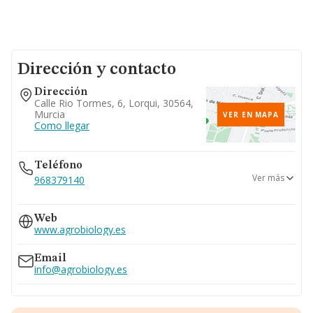
Dirección y contacto
Dirección
Calle Rio Tormes, 6, Lorqui, 30564,
Murcia
VER EN MAPA
Como llegar
Teléfono
Ver más
968379140
657...
Web
Ver teléfono 657...
www.agrobiology.es
Email
info@agrobiology.es