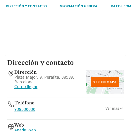
DIRECCIÓN Y CONTACTO
INFORMACIÓN GENERAL
DATOS COM
Dirección y contacto
Dirección
Plaza Major, 9, Perafita, 08589,
Barcelona
VER EN MAPA
Como llegar
Teléfono
Ver más
938530030
938530855
Web
Añadir Web