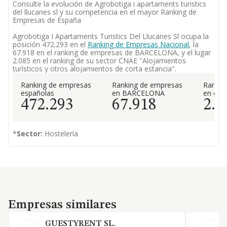
Consulte la evolución de Agrobotiga i apartaments turistics
del llucanes sl y su competencia en el mayor Ranking de
Empresas de España
Agrobotiga I Apartaments Turistics Del Llucanes Sl ocupa la
posición 472.293 en el
Ranking de Empresas Nacional
, la
67.918 en el ranking de empresas de BARCELONA, y el lugar
2.085 en el ranking de su sector CNAE "Alojamientos
turísticos y otros alojamientos de corta estancia".
Ranking de empresas
Ranking de empresas
Rankin
españolas
en BARCELONA
en el 
472.293
67.918
2.0
*
Sector:
Hostelería
Empresas similares
Empresas similares
GUESTYRENT SL.
S