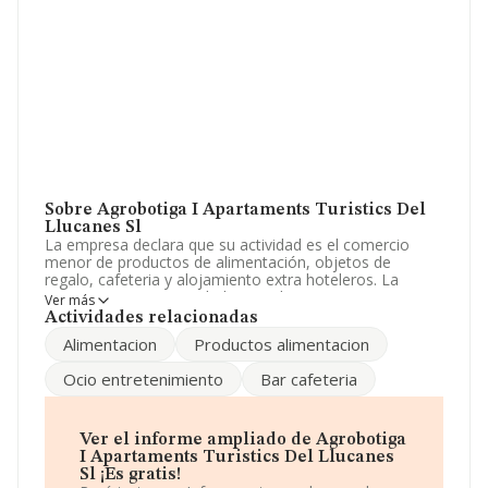
Sobre Agrobotiga I Apartaments Turistics Del
Llucanes Sl
La empresa declara que su actividad es el comercio
menor de productos de alimentación, objetos de
regalo, cafeteria y alojamiento extra hoteleros. La
empresa es una Sociedad Limitada. Tiene CNAE: 5520 -
Ver más
'Alojamientos turísticos y otros alojamientos de corta
Actividades relacionadas
estancia'. No realiza actividad de importación y/o
Alimentacion
Productos alimentacion
exportación.
Ocio entretenimiento
Bar cafeteria
La plantilla permanece igual y teniendo en cuenta la
información disponible en INFORMA, ha dispuesto de
un número de empleados por debajo de la media de
sector.
Ver el informe ampliado de Agrobotiga
I Apartaments Turistics Del Llucanes
Dentro del ranking de empresas elaborado por
Sl ¡Es gratis!