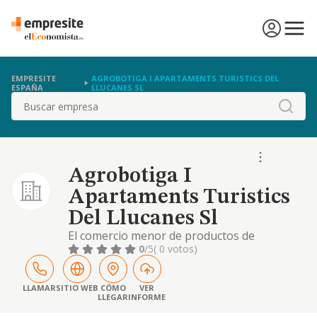
EMPRESITE
AGROBOTIGA I APARTAMENTS TURISTICS DEL
ESPAÑA
LLUCANES SL
Buscar
Agrobotiga I
Apartaments Turistics
Del Llucanes Sl
El comercio menor de productos de
alimentacion, objetos de regalo, cafeteria y
0
/5
( 0 votos)
alojamiento extra hoteleros.
LLAMAR
SITIO WEB
CÓMO
VER
LLEGAR
INFORME