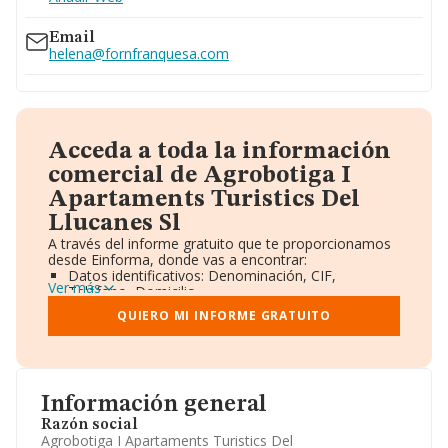
Email
helena@fornfranquesa.com
Acceda a toda la información
comercial de Agrobotiga I
Apartaments Turistics Del
Llucanes Sl
A través del informe gratuito que te proporcionamos
desde Einforma, donde vas a encontrar:
Datos identificativos: Denominación, CIF,
Ver más
Teléfono, Domicilio.
Informe Mercantil Completo (BORME).
QUIERO MI INFORME GRATUITO
Gráficos de Evolución Ventas y Empleados.
Consejo de Administración y Administradores.
Directivos y Ejecutivos.
Accionistas.
Participaciones y Vinculaciones en otras empresas.
Información general
Artículos de prensa publicados sobre la empresa.
Información oficial y registral complementaria.
Razón social
Agrobotiga I Apartaments Turistics Del