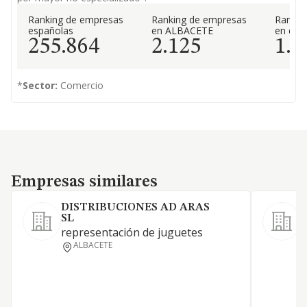
Ranking de empresas
Ranking de empresas
Rankin
españolas
en ALBACETE
en el 
255.864
2.125
1.6
*
Sector:
Comercio
Empresas similares
Empresas similares
DISTRIBUCIONES AD ARAS
SL
representación de juguetes
I
ALBACETE
d
s