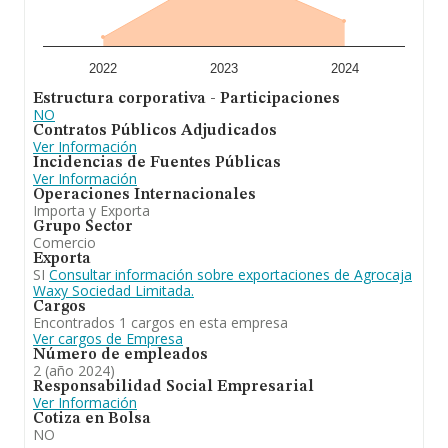
las empresas es de 422 mil euros. Como información
adicional de interés, los empleados de media son 2; la
antigüedad alcanza los 12 años desde la constitución.
En resumen, la actividad de
Agrocaja Waxy Sociedad
2022
2023
2024
Limitada
es la adquisición, comercialización,
Estructura corporativa - Participaciones
exportación, importación y venta al por mayor y menor,
NO
tanto en nombre propio como en calidad de agente o
Contratos Públicos Adjudicados
representante, concesionario o distribuidor de toda
Ver Información
clase de semillas y fertilizantes. En el ranking de su
Incidencias de Fuentes Públicas
sector (Intermediarios del comercio de productos
Ver Información
diversos), la compañía ha perdido posición respecto al
Operaciones Internacionales
2023. En el ranking de todas las empresas en el
Importa y Exporta
territorio nacional, ha experimentado un retroceso.
Grupo Sector
Comercio
Exporta
SI
Consultar información sobre exportaciones de Agrocaja
Waxy Sociedad Limitada.
Cargos
Encontrados 1 cargos en esta empresa
Ver cargos de Empresa
Número de empleados
2 (año 2024)
Responsabilidad Social Empresarial
Ver Información
Cotiza en Bolsa
NO