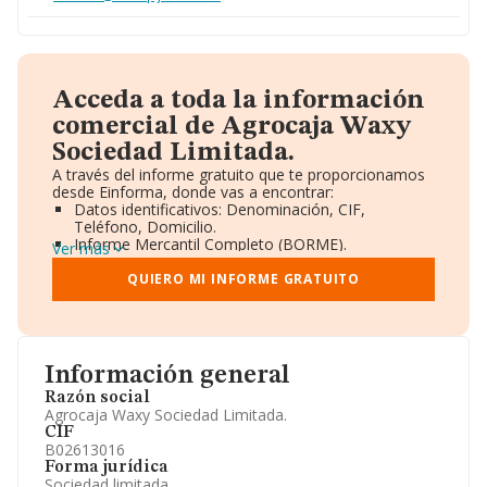
Acceda a toda la información
comercial de Agrocaja Waxy
Sociedad Limitada.
A través del informe gratuito que te proporcionamos
desde Einforma, donde vas a encontrar:
Datos identificativos: Denominación, CIF,
Teléfono, Domicilio.
Informe Mercantil Completo (BORME).
Ver más
Gráficos de Evolución Ventas y Empleados.
Consejo de Administración y Administradores.
QUIERO MI INFORME GRATUITO
Directivos y Ejecutivos.
Accionistas.
Participaciones y Vinculaciones en otras empresas.
Artículos de prensa publicados sobre la empresa.
Información oficial y registral complementaria.
Información general
Razón social
Agrocaja Waxy Sociedad Limitada.
CIF
B02613016
Forma jurídica
Sociedad limitada