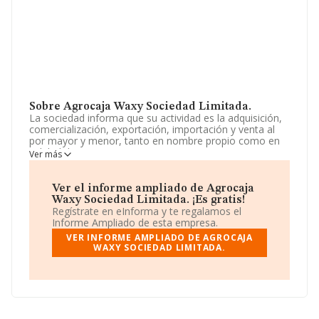
Sobre Agrocaja Waxy Sociedad Limitada.
La sociedad informa que su actividad es la adquisición,
comercialización, exportación, importación y venta al
por mayor y menor, tanto en nombre propio como en
calidad de agente o representante, concesionario o
Ver más
distribuidor de toda clase de semillas y fertilizantes. La
empresa aparece inscrita en el Registro Mercantil como
Sociedad Limitada. Su actividad CNAE es 'Intermediarios
Ver el informe ampliado de Agrocaja
del comercio de productos diversos' con código 4619.
Waxy Sociedad Limitada. ¡Es gratis!
La empresa realiza actividad internacional tanto de
Regístrate en eInforma y te regalamos el
importación como exportación.
Informe Ampliado de esta empresa.
VER INFORME AMPLIADO DE AGROCAJA
La plantilla se ha mantenido igual y según los datos a
WAXY SOCIEDAD LIMITADA.
disposición de INFORMA, ha tenido un número de
empleados por debajo de la media de sector.
Dentro del ranking de empresas elaborado por
INFORMA, atendiendo a los niveles de facturación,
podemos decir de la compañía que: la empresa ha