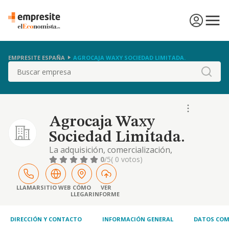
EMPRESITE ESPAÑA
AGROCAJA WAXY SOCIEDAD LIMITADA.
Buscar
Agrocaja Waxy
Sociedad Limitada.
La adquisición, comercialización,
exportación, importación y venta al por
0
/5
( 0 votos)
mayor y menor, tanto en nombre propio
como en calidad de agente o representante,
concesionario o distribuidor de toda clase de
LLAMAR
SITIO WEB
CÓMO
VER
LLEGAR
INFORME
semillas y fertilizantes
DIRECCIÓN Y CONTACTO
INFORMACIÓN GENERAL
DATOS COM