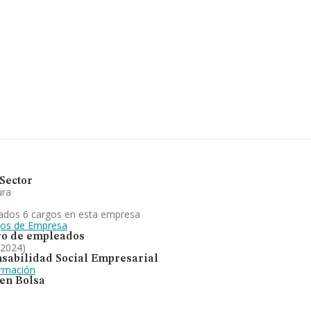
CIF B04826368, se
Almería, Andalucía.
ertenecientes al
lones de euros y la
 en 2024. Como
 constitución es de
 Limitada
es cultivo
 de Almería, la
Sector
ura
ados 6 cargos en esta empresa
gos de Empresa
o de empleados
 2024)
sabilidad Social Empresarial
ormación
 en Bolsa