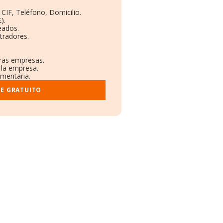
 CIF, Teléfono, Domicilio.
).
eados.
tradores.
tras empresas.
 la empresa.
ementaria.
ME GRATUITO