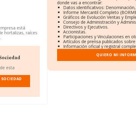
donde vas a encontrar:
Datos identificativos: Denominación,
Informe Mercantil Completo (BORME
Gráficos de Evolución Ventas y Empl
Consejo de Administración y Adminis
Directivos y Ejecutivos.
 empresa está
Accionistas.
 hortalizas, raíces
Participaciones y Vinculaciones en o
.
Artículos de prensa publicados sobre
Información oficial y registral compl
 la base de datos de
edia de sector.
QUIERO MI INFOR
 Sociedad
ndo a los niveles
sa ha caído 48
 de esta
e a la 215 del año
compañías como, por
 SOCIEDAD
lgunas de las
Justo S.L
y
a bajado 12.764
 posicionadas las
 entre las empresas
mservys Xxi
sando del 854 al
éfono 950330718 y su