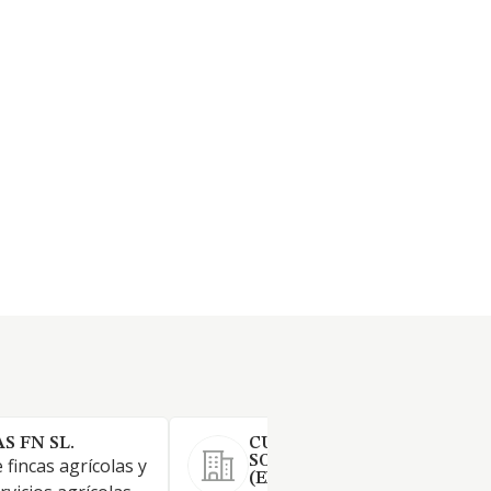
 FN SL.
CULTIVOS PUERTAS GARCI
SOCIEDAD LIMITADA.
 fincas agrícolas y
(EXTINGUIDA)