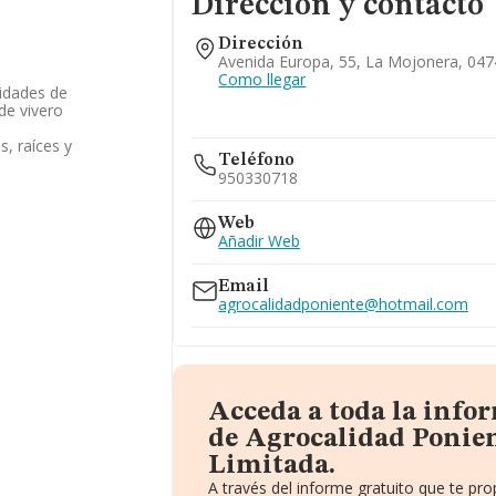
Dirección y contacto
Dirección
Avenida Europa, 55, La Mojonera, 047
Como llegar
lidades de
de vivero
s, raíces y
Teléfono
950330718
Web
Añadir Web
Email
agrocalidadponiente@hotmail.com
Acceda a toda la info
de Agrocalidad Ponie
Limitada.
A través del informe gratuito que te p