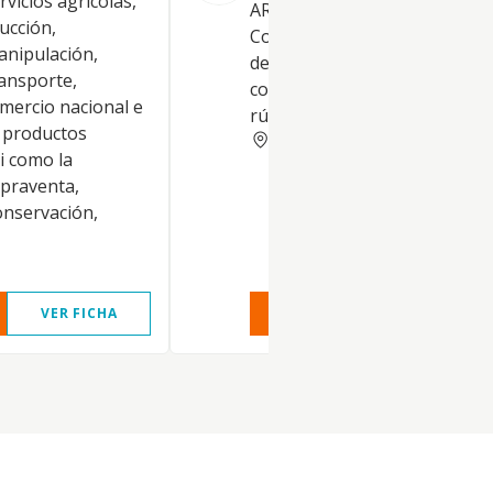
rvicios agrícolas,
ARTICULO 2º. OBJETO SOCIAL
ducción,
Constituye el objeto social: Cu
nipulación,
de Hortalizas (CNAE 0112). as
ransporte,
como la compra y alquiler de 
omercio nacional e
rústicas y urbanas
e productos
ALMERIA
si como la
praventa,
onservación,
VER FICHA
VER INFORME
VER FIC