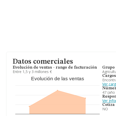
La sociedad
Agrocalidad Poniente Sociedad Limitada
, con 
encuentra en Avenida Europa núm. 55, (04745), La Mojonera, en 
Con los datos a disposición de INFORMA sobre 6.586 empresas p
sector, la facturación en el ámbito nacional alcanza los 4.588 mil
media entre todas las compañías es de 696 mil euros de ventas
información adicional de interés, la media de antigüedad desde la
13 años. La media de empleados de las empresas es de 8.
En conclusión, la actividad de
Agrocalidad Poniente Sociedad
de pimientos. En cuanto a la posición en el ranking de la provincia
empresa ha perdido posiciones frente al 2023.
Datos comerciales
Evolución de ventas - rango de facturación
Grupo 
Entre 1,5 y 3 millones €
Agricult
Cargos
Evolución de las ventas
Encontr
Ver car
Númer
47 (año
Respon
Ver Inf
Cotiza
NO