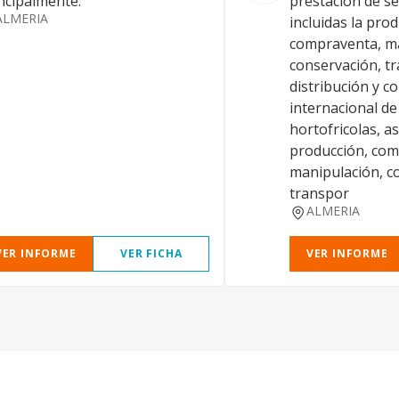
ncipalmente.
prestación de se
ALMERIA
incluidas la pro
compraventa, ma
conservación, t
distribución y c
internacional d
hortofricolas, a
producción, com
manipulación, c
transpor
ALMERIA
VER INFORME
VER FICHA
VER INFORME