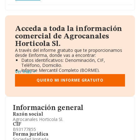
Acceda a toda la información
comercial de Agrocanales
Horticola Sl.
A través del informe gratuito que te proporcionamos
desde Einforma, donde vas a encontrar:
Datos identificativos: Denominación, CIF,
Teléfono, Domicilio.
Informe Mercantil Completo (BORME).
Ver más
Gráficos de Evolución Ventas y Empleados.
Consejo de Administración y Administradores.
QUIERO MI INFORME GRATUITO
Directivos y Ejecutivos.
Accionistas.
Participaciones y Vinculaciones en otras empresas.
Artículos de prensa publicados sobre la empresa.
Información oficial y registral complementaria.
Información general
Razón social
Agrocanales Horticola Sl.
CIF
B93177855
Forma jurídica
Sociedad limitada