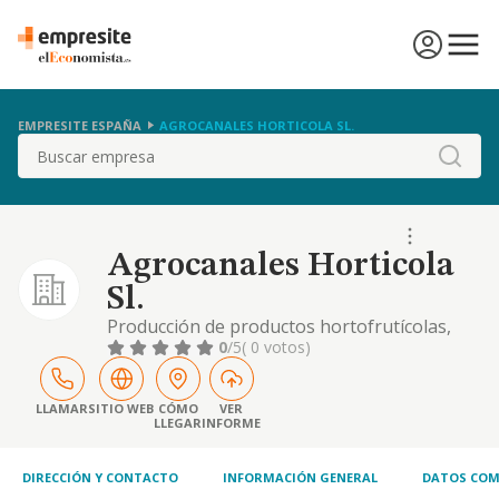
EMPRESITE ESPAÑA
AGROCANALES HORTICOLA SL.
Buscar
Agrocanales Horticola
Sl.
Producción de productos hortofrutícolas,
selección, envasado y comercialización de
0
/5
( 0 votos)
frutas y verduras, comercio al por mayor de
frutos y verduras. -la compraventa e
intermediación de toda clase de fincas
LLAMAR
SITIO WEB
CÓMO
VER
LLEGAR
INFORME
rústicas y urbanas, la promoción y
construcción sobre las mismas de toda clase
de edificaciones,
DIRECCIÓN Y CONTACTO
INFORMACIÓN GENERAL
DATOS COM