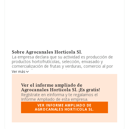
Sobre Agrocanales Horticola Sl.
La empresa declara que su actividad es producción de
productos hortofrutícolas, selección, envasado y
comercialización de frutas y verduras, comercio al por
mayor de frutos y verduras. -la compraventa e
Ver más
intermediación de toda clase de fincas rústicas y
urbanas, la promoción y construcción sobre las mismas
de toda clase de edificaciones,. La empresa está
Ver el informe ampliado de
registrada como Sociedad Limitada. Tiene CNAE: 0125 -
Agrocanales Horticola Sl. ¡Es gratis!
'Cultivo de otros árboles y arbustos frutales y frutos
Regístrate en eInforma y te regalamos el
secos'. La sociedad no tiene actividad en mercados
Informe Ampliado de esta empresa.
exteriores.
VER INFORME AMPLIADO DE
AGROCANALES HORTICOLA SL.
La sociedad española
Agrocanales Horticola S.L
, CIF
B93177855, se encuentra en Urbanización Aloha Garden
Nueva Andalucia Bl 11 Ofic 4, (29660), en el municipio
de Marbella, en Málaga, Andalucía.