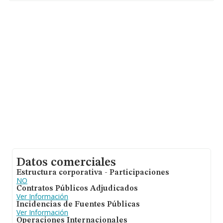
En relación con el sector y disponiendo de los datos de
hasta 1.774 empresas, en el ámbito nacional la
facturación alcanza la cifra de 935 millones de euros y la
media entre todas las compañías es de 527 mil euros
de ventas en 2025. Teniendo en cuenta la información
sobre Málaga, en la base de datos INFORMA constan
34 empresas, cuyas ventas han obtenido los 2 millones
de euros. Para aportar ulterior información de interés en
el ámbito sectorial, la media de empleados de las
empresas es de 7; la media de antigüedad desde la
constitución es de 13 años.
Datos comerciales
Estructura corporativa - Participaciones
NO
Contratos Públicos Adjudicados
Ver Información
Incidencias de Fuentes Públicas
Ver Información
Operaciones Internacionales