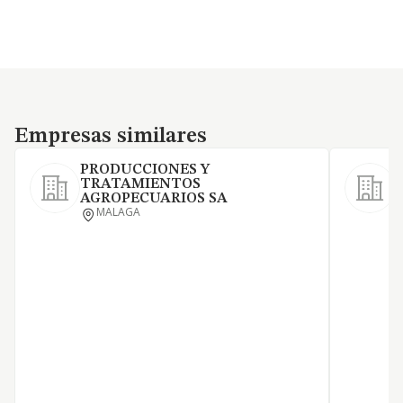
Empresas similares
Empresas similares
PRODUCCIONES Y
TRATAMIENTOS
i
AGROPECUARIOS SA
o
MALAGA
f
c
e
d
0
y
s