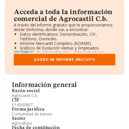
Acceda a toda la información
comercial de Agrocastil C.b.
A través del informe gratuito que te proporcionamos
desde Einforma, donde vas a encontrar:
Datos identificativos: Denominación, CIF,
Teléfono, Domicilio.
Informe Mercantil Completo (BORME).
Gráficos de Evolución Ventas y Empleados.
Ver más
Consejo de Administración y Administradores.
Directivos y Ejecutivos.
QUIERO MI INFORME GRATUITO
Accionistas.
Participaciones y Vinculaciones en otras empresas.
Artículos de prensa publicados sobre la empresa.
Información oficial y registral complementaria.
Información general
Razón social
Agrocastil C.b.
CIF
E14545867
Forma jurídica
Comunidad de bienes
Sector
Agricultura
Fecha de constitución