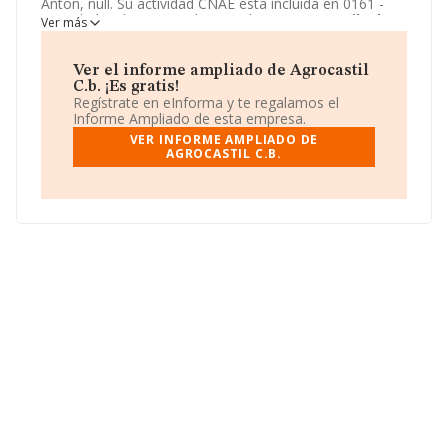
Anton, null. Su actividad CNAE está incluida en 0161 -
Actividades de apoyo a la agricultura.
Agrocastil C.b.
Ver más
está registrada como Comunidad de bienes.
Ver el informe ampliado de Agrocastil
C.b. ¡Es gratis!
Regístrate en eInforma y te regalamos el
Informe Ampliado de esta empresa.
VER INFORME AMPLIADO DE
AGROCASTIL C.B.