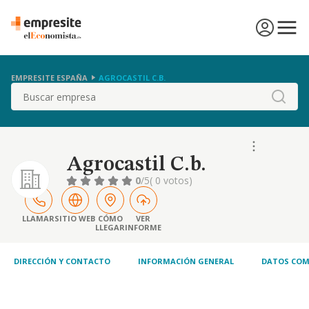
EMPRESITE ESPAÑA
AGROCASTIL C.B.
Buscar
Agrocastil C.b.
0
/5
( 0 votos)
LLAMAR
SITIO WEB
CÓMO
VER
LLEGAR
INFORME
DIRECCIÓN Y CONTACTO
INFORMACIÓN GENERAL
DATOS COM