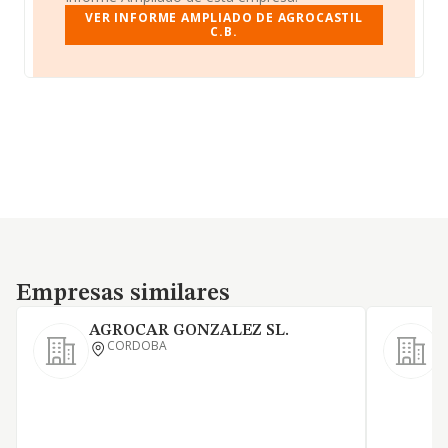
VER INFORME AMPLIADO DE AGROCASTIL
C.B.
Empresas similares
Empresas similares
AGROCAR GONZALEZ SL.
CORDOBA
A
a
i
p
a