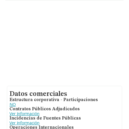
En base a la información de la que dispone INFORMA
sobre 3.944 compañías, en el ámbito nacional la
facturación alcanza la cifra de 1.249 millones de euros y
la media de facturación de ventas entre todas las
compañías alcanza los 316 mil euros. En relación con la
información de la provincia de Granada, en la base de
datos de INFORMA aparecen 39 empresas, con ventas
de 850 mil euros. Finalmente, para completar los datos
de sector los empleados de media son 2; la antigüedad
desde la constitución es de 14 años.
Datos comerciales
Estructura corporativa - Participaciones
NO
Contratos Públicos Adjudicados
Ver Información
Incidencias de Fuentes Públicas
Ver Información
Operaciones Internacionales