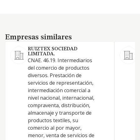
Empresas similares
Empresas similares
RUIZTEX SOCIEDAD
LIMITADA.
I
CNAE. 46.19. Intermediarios
r
del comercio de productos
c
diversos. Prestación de
p
servicios de representación,
p
intermediación comercial a
c
nivel nacional, internacional,
e
compraventa, distribución,
v
almacenaje y transporte de
l
productos textiles, su
u
comercio al por mayor,
e
menor, venta de servicios de