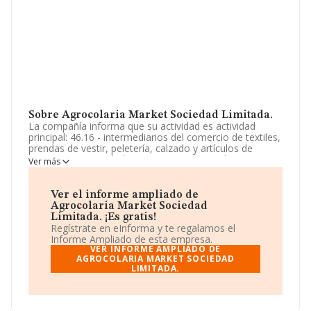
Sobre Agrocolaria Market Sociedad Limitada.
La compañía informa que su actividad es actividad
principal: 46.16 - intermediarios del comercio de textiles,
prendas de vestir, peletería, calzado y artículos de
cuero. otras actividades: 46.39 - comercio al por mayor,
Ver más
no especializado, de productos alimenticios, bebidas y
tabaco, 41.21 - construcción de edificios residenciales..
La empresa aparece inscrita en el Registro Mercantil
Ver el informe ampliado de
como Sociedad Limitada. Clasifica su actividad CNAE
Agrocolaria Market Sociedad
como 'Actividades de intermediarios del comercio al por
Limitada. ¡Es gratis!
mayor de textiles, prendas de vestir, peletería, calzado y
Regístrate en eInforma y te regalamos el
artículos de cuero', código 4616. La sociedad no tiene
Informe Ampliado de esta empresa.
actividad en mercados exteriores.
VER INFORME AMPLIADO DE
AGROCOLARIA MARKET SOCIEDAD
LIMITADA.
La empresa
Agrocolaria Market Sociedad Limitada
,
con NIF B56497175, tiene domicilio fiscal en Calle Perez
Galdos núm. 3 Esc 1 0 05, (18003), en el municipio de
Granada, Andalucía.