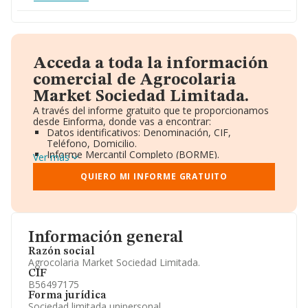
Acceda a toda la información
comercial de Agrocolaria
Market Sociedad Limitada.
A través del informe gratuito que te proporcionamos
desde Einforma, donde vas a encontrar:
Datos identificativos: Denominación, CIF,
Teléfono, Domicilio.
Informe Mercantil Completo (BORME).
Ver más
Gráficos de Evolución Ventas y Empleados.
Consejo de Administración y Administradores.
QUIERO MI INFORME GRATUITO
Directivos y Ejecutivos.
Accionistas.
Participaciones y Vinculaciones en otras empresas.
Artículos de prensa publicados sobre la empresa.
Información oficial y registral complementaria.
Información general
Razón social
Agrocolaria Market Sociedad Limitada.
CIF
B56497175
Forma jurídica
Sociedad limitada unipersonal