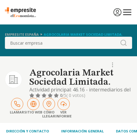
EMPRESITE ESPAÑA
AGROCOLARIA MARKET SOCIEDAD LIMITADA.
Buscar
Agrocolaria Market
Sociedad Limitada.
Actividad principal: 46.16 - intermediarios del
comercio de textiles, prendas de vestir,
0
/5
( 0 votos)
peletería, calzado y artículos de cuero. otras
actividades: 46.39 - comercio al por mayor,
no especializado, de productos alimenticios,
LLAMAR
SITIO WEB
CÓMO
VER
LLEGAR
INFORME
bebidas y tabaco, 41.21 - construcción de
edificios residenciales...
DIRECCIÓN Y CONTACTO
INFORMACIÓN GENERAL
DATOS COM