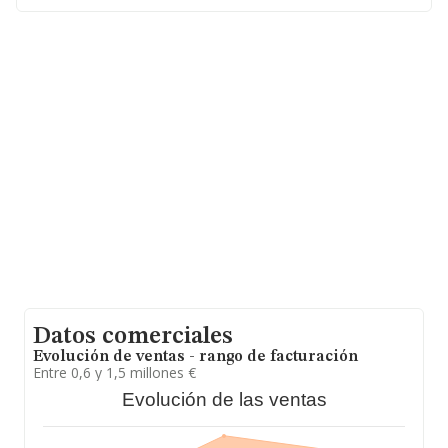
promedio de la facturación de ventas entre todas las
compañías asciende a los 2 millones de euros. En
relación con la información de la provincia de Murcia, en
la base de datos de INFORMA aparecen 1748
empresas, con ventas en 2023 de hasta 6.405 millones
de euros. Como información adicional de interés, la
media de antigüedad desde la constitución es de 18
años. Los empleados de media son 9.
Datos comerciales
Evolución de ventas - rango de facturación
Entre 0,6 y 1,5 millones €
Evolución de las ventas