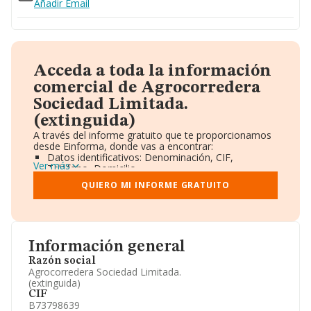
Añadir Email
Acceda a toda la información
comercial de Agrocorredera
Sociedad Limitada.
(extinguida)
A través del informe gratuito que te proporcionamos
desde Einforma, donde vas a encontrar:
Datos identificativos: Denominación, CIF,
Ver más
Teléfono, Domicilio.
Informe Mercantil Completo (BORME).
QUIERO MI INFORME GRATUITO
Gráficos de Evolución Ventas y Empleados.
Consejo de Administración y Administradores.
Directivos y Ejecutivos.
Accionistas.
Participaciones y Vinculaciones en otras empresas.
Información general
Artículos de prensa publicados sobre la empresa.
Información oficial y registral complementaria.
Razón social
Agrocorredera Sociedad Limitada.
(extinguida)
CIF
B73798639