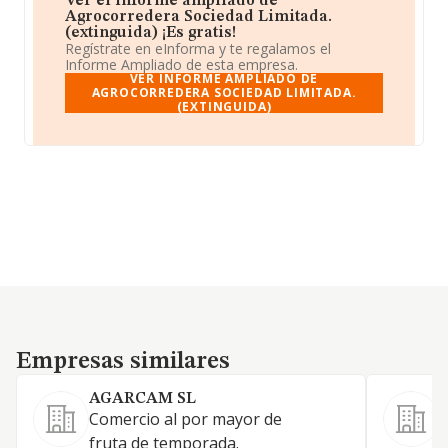
Ver el informe ampliado de
Agrocorredera Sociedad Limitada.
(extinguida) ¡Es gratis!
Regístrate en eInforma y te regalamos el
Informe Ampliado de esta empresa.
VER INFORME AMPLIADO DE
AGROCORREDERA SOCIEDAD LIMITADA.
(EXTINGUIDA)
Empresas similares
Empresas similares
AGARCAM SL
Comercio al por mayor de
C
fruta de temporada.
f