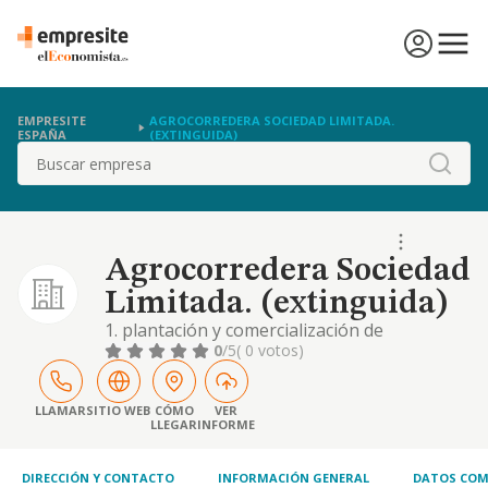
EMPRESITE
AGROCORREDERA SOCIEDAD LIMITADA.
ESPAÑA
(EXTINGUIDA)
Buscar
Agrocorredera Sociedad
Limitada. (extinguida)
1. plantación y comercialización de
productos agrícolas y ganaderos en fincas
0
/5
( 0 votos)
propias o arrendadas. 2. la adquisición de
fincas rústicas y urbanas para su
explotación o arrendamiento
LLAMAR
SITIO WEB
CÓMO
VER
LLEGAR
INFORME
DIRECCIÓN Y CONTACTO
INFORMACIÓN GENERAL
DATOS COM