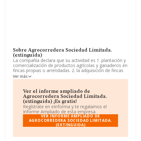
Sobre Agrocorredera Sociedad Limitada.
(extinguida)
La compañía declara que su actividad es 1. plantación y
comercialización de productos agrícolas y ganaderos en
fincas propias o arrendadas. 2. la adquisición de fincas
rústicas y urbanas para su explotación o arrendamiento.
Ver más
La sociedad está registrada como Sociedad Limitada.
Clasifica su actividad CNAE como 'Comercio al por
mayor de frutas y hortalizas', código 4631. No realiza
Ver el informe ampliado de
actividad de importación y/o exportación.
Agrocorredera Sociedad Limitada.
(extinguida) ¡Es gratis!
La sociedad
Agrocorredera Sociedad Limitada.
Regístrate en eInforma y te regalamos el
(extinguida)
, con CIF B73798639, se encuentra en
Informe Ampliado de esta empresa.
Avenida De La Industria Ed Alcurnia núm. S/N, (30500),
VER INFORME AMPLIADO DE
en el municipio de Molina De Segura, Murcia.
AGROCORREDERA SOCIEDAD LIMITADA.
(EXTINGUIDA)
En base a la información de la que dispone INFORMA
sobre 17.576 compañías, la facturación en el ámbito
nacional alcanza los 46.240 millones de euros y el