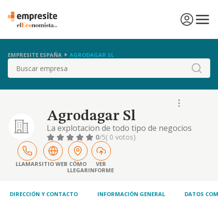
EMPRESITE ESPAÑA
AGRODAGAR SL
Buscar
Agrodagar Sl
La explotacion de todo tipo de negocios
relacionados con la agricultura y ganaderia
0
/5
( 0 votos)
LLAMAR
SITIO WEB
CÓMO
VER
LLEGAR
INFORME
DIRECCIÓN Y CONTACTO
INFORMACIÓN GENERAL
DATOS COM