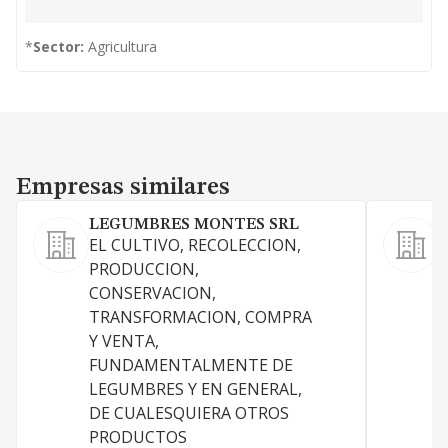
*
Sector:
Agricultura
Empresas similares
Empresas similares
LEGUMBRES MONTES SRL
EL CULTIVO, RECOLECCION,
PRODUCCION,
CONSERVACION,
:
TRANSFORMACION, COMPRA
F
Y VENTA,
c
FUNDAMENTALMENTE DE
H
LEGUMBRES Y EN GENERAL,
9
DE CUALESQUIERA OTROS
i
PRODUCTOS
p