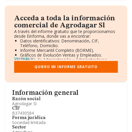
Acceda a toda la información
comercial de Agrodagar Sl
A través del informe gratuito que te proporcionamos
desde Einforma, donde vas a encontrar:
Datos identificativos: Denominación, CIF,
Teléfono, Domicilio.
Informe Mercantil Completo (BORME).
Gráficos de Evolución Ventas y Empleados.
Ver más
Consejo de Administración y Administradores.
Directivos y Ejecutivos.
QUIERO MI INFORME GRATUITO
Accionistas.
Participaciones y Vinculaciones en otras empresas.
Artículos de prensa publicados sobre la empresa.
Información oficial y registral complementaria.
Información general
Razón social
Agrodagar Sl
CIF
B37430584
Forma jurídica
Sociedad limitada
Sector
Agricultura