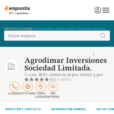
EMPRESITE ESPAÑA
AGRODIMAR INVERSIONES SOCIEDAD LIMITADA.
Buscar
Agrodimar Inversiones
Sociedad Limitada.
C.n.a.e. 4631. comercio al por menor y por
mayor de frutas, verduras y hortalizas.
0
/5
( 0 votos)
producciones y gestión de explotaciones
agrícolas. intermediario en todo tipo de
operaciones de comercio. formación.
LLAMAR
SITIO WEB
CÓMO
VER
LLEGAR
INFORME
comercialización de productos cosméticos.
exportación e importación de todo tipo de
mercancías. gest
DIRECCIÓN Y CONTACTO
INFORMACIÓN GENERAL
DATOS COM