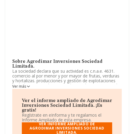
Sobre Agrodimar Inversiones Sociedad
Limitada.
La sociedad declara que su actividad es c.n.a.e. 4631.
comercio al por menor y por mayor de frutas, verduras
y hortalizas. producciones y gestión de explotaciones
agrícolas. intermediario en todo tipo de operaciones de
Ver más
comercio. formación. comercialización de productos
cosméticos. exportación e importación de todo tipo de
mercancías. gest. La empresa es una Sociedad Limitada.
Ver el informe ampliado de Agrodimar
La actividad de referencia CNAE corresponde a
Inversiones Sociedad Limitada. ¡Es
'Comercio al por mayor de productos perfumería y
gratis!
cosmética', cuyo Código es 4645. La sociedad es
Regístrate en eInforma y te regalamos el
importadora y exportadora.
Informe Ampliado de esta empresa.
VER INFORME AMPLIADO DE
El número de empleados ha bajado un 33% y teniendo
AGRODIMAR INVERSIONES SOCIEDAD
LIMITADA.
en cuenta la información disponible en INFORMA, ha