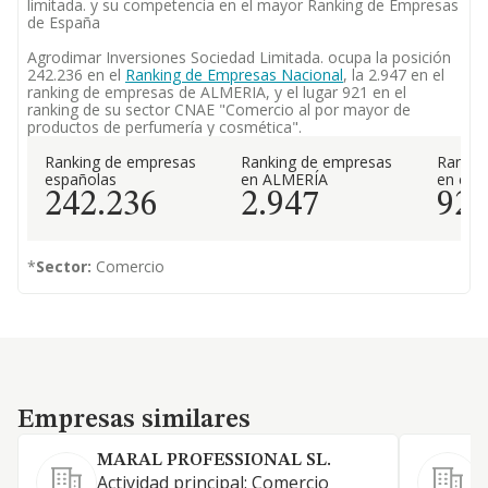
limitada. y su competencia en el mayor Ranking de Empresas
de España
Agrodimar Inversiones Sociedad Limitada. ocupa la posición
242.236 en el
Ranking de Empresas Nacional
, la 2.947 en el
ranking de empresas de ALMERIA, y el lugar 921 en el
ranking de su sector CNAE "Comercio al por mayor de
productos de perfumería y cosmética".
Ranking de empresas
Ranking de empresas
Rankin
españolas
en ALMERÍA
en el 
242.236
2.947
92
*
Sector:
Comercio
Empresas similares
Empresas similares
MARAL PROFESSIONAL SL.
Actividad principal: Comercio