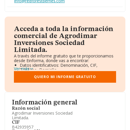
info@redforestberries.com
Acceda a toda la información
comercial de Agrodimar
Inversiones Sociedad
Limitada.
A través del informe gratuito que te proporcionamos
desde Einforma, donde vas a encontrar:
Datos identificativos: Denominación, CIF,
Ver más
Teléfono, Domicilio.
Informe Mercantil Completo (BORME).
QUIERO MI INFORME GRATUITO
Gráficos de Evolución Ventas y Empleados.
Consejo de Administración y Administradores.
Directivos y Ejecutivos.
Accionistas.
Participaciones y Vinculaciones en otras empresas.
Información general
Artículos de prensa publicados sobre la empresa.
Información oficial y registral complementaria.
Razón social
Agrodimar Inversiones Sociedad
Limitada.
CIF
B42935957