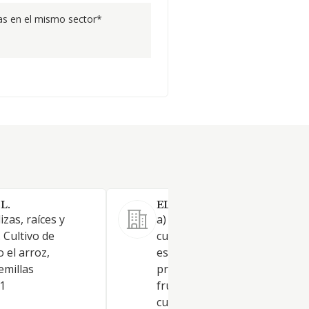
s en el mismo sector*
L.
EL MAJADAL VIEJO SL.
izas, raíces y
a) El cultivo de cereales y otr
 Cultivo de
cultivos. b) El cultivo de hortal
 el arroz,
especialidades de horticultur
emillas
productos de vivero. c) El cult
1
frutas, frutos secos, especias
cultivo de bebidas. d) La