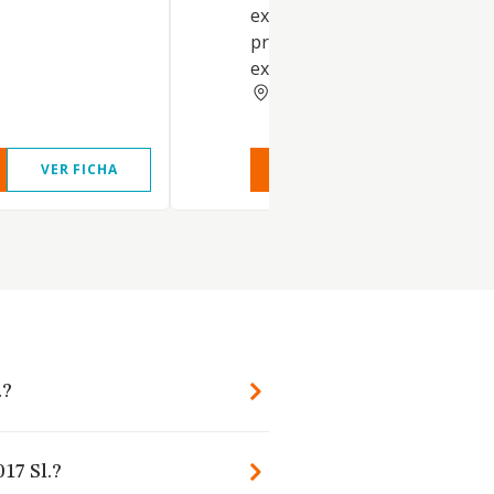
explotación de ganadobovino
producción de leche cruda. e)
explotación de ganado ovino,
SALAMANCA
VER FICHA
VER INFORME
VER FIC
.?
17 Sl.?