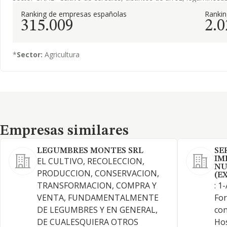
Ranking de empresas españolas
Ranki
315.009
2.0
*
Sector:
Agricultura
Empresas similares
Empresas similares
LEGUMBRES MONTES SRL
SE
IM
EL CULTIVO, RECOLECCION,
NU
PRODUCCION, CONSERVACION,
(E
TRANSFORMACION, COMPRA Y
: 1
VENTA, FUNDAMENTALMENTE
For
DE LEGUMBRES Y EN GENERAL,
con
DE CUALESQUIERA OTROS
Hos