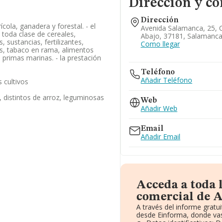
Dirección y co
Dirección
ícola, ganadera y forestal. - el
Avenida Salamanca, 25, 
toda clase de cereales,
Abajo, 37181, Salamanc
, sustancias, fertilizantes,
Como llegar
os, tabaco en rama, alimentos
 primas marinas. - la prestación
Teléfono
Añadir Teléfono
s cultivos
, distintos de arroz, leguminosas
Web
Añadir Web
Email
Añadir Email
Acceda a toda 
comercial de A
A través del informe grat
desde Einforma, donde vas