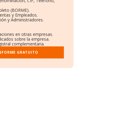
Denominación, CIF, Teléfono,
pleto (BORME).
Ventas y Empleados.
ión y Administradores.
laciones en otras empresas.
licados sobre la empresa.
egistral complementaria.
INFORME GRATUITO