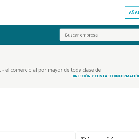
AÑA
Buscar
. - el comercio al por mayor de toda clase de
rtilizantes, plaguicidas, animales vivos, tabaco en
DIRECCIÓN Y CONTACTO
INFORMACIÓ
rinas. - la prestación de todo tipo de servicio