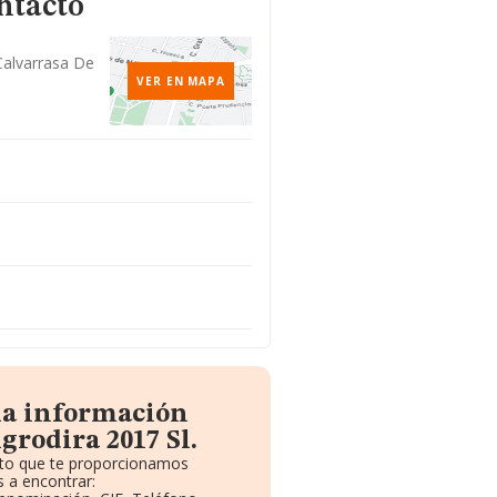
ntacto
Calvarrasa De
a
VER EN MAPA
la información
grodira 2017 Sl.
uito que te proporcionamos
 a encontrar: