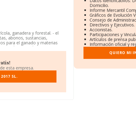
Datos identificativos: 
Domicilio.
Informe Mercantil Com
Gráficos de Evolución 
Consejo de Administrac
Directivos y Ejecutivos.
Accionistas.
cola, ganadera y forestal. - el
Participaciones y Vincu
tas, abonos, sustancias,
Artículos de prensa pub
ntos para el ganado y materias
Información oficial y r
resa está registrada como
pto arroz), leguminosas y semillas
QUIERO MI 
ores.
atis!
especto al 2024 y teniendo en
 de esta empresa.
 un número de empleados por
2017 SL.
ión, en los distintos rankings,
 caído 86 puestos a nivel
ño anterior. Tienen mejor posición
edad Limitada
y
Agroalcame
ás abajo:
Asver Vertical S.L
y
18.261 puestos: de la posición
cionadas las siguientes
mbargo, por debajo (a nivel
y
De Jo Bl Servis S.L
. En 2025, la
el 1.925 al 2.022 puesto.