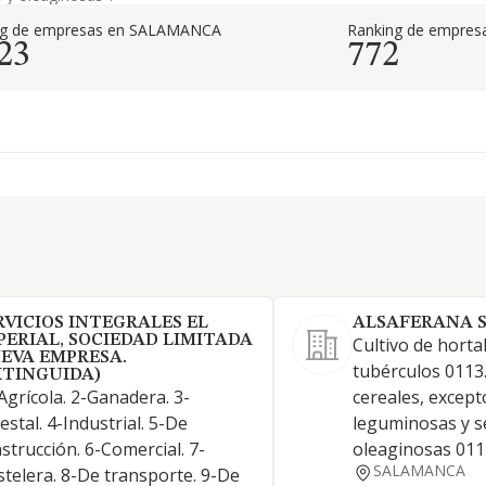
ng de empresas en SALAMANCA
Ranking de empresa
23
772
RVICIOS INTEGRALES EL
ALSAFERANA S
PERIAL, SOCIEDAD LIMITADA
Cultivo de hortal
EVA EMPRESA.
tubérculos 0113.
XTINGUIDA)
-Agrícola. 2-Ganadera. 3-
cereales, excepto
estal. 4-Industrial. 5-De
leguminosas y s
strucción. 6-Comercial. 7-
oleaginosas 011
SALAMANCA
telera. 8-De transporte. 9-De