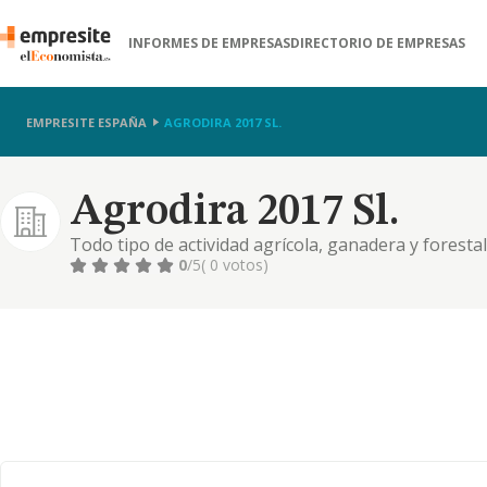
INFORMES DE EMPRESAS
DIRECTORIO DE EMPRESAS
EMPRESITE ESPAÑA
AGRODIRA 2017 SL.
Agrodira 2017 Sl.
Todo tipo de actividad agrícola, ganadera y forestal
cereales, simientes, plantas, abonos, sustancias, fe
0
/5
( 0 votos)
rama, alimentos para el ganado y materias primas ma