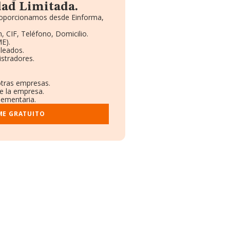
dad Limitada.
proporcionamos desde Einforma,
, CIF, Teléfono, Domicilio.
E).
leados.
stradores.
otras empresas.
e la empresa.
lementaria.
ME GRATUITO