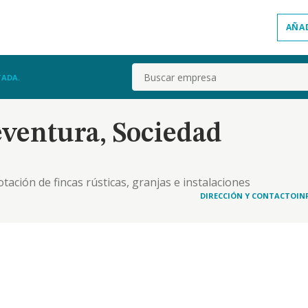
AÑA
Buscar
TADA.
ventura, Sociedad
otación de fincas rústicas, granjas e instalaciones
arcería o integración y las actividades
DIRECCIÓN Y CONTACTO
IN