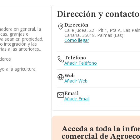
Dirección y contacto
Dirección
nadera en general, la
Calle Judea, 22 - Plt 1, Pta A, Las P
icas, granjas e
Canaria, 35018, Palmas (las)
ya sean en propiedad,
Como llegar
o integración y las
as a las anteriores..
Teléfono
aderos
Añadir Teléfono
o a la agricultura
Web
Añadir Web
Email
Añadir Email
Acceda a toda la inf
comercial de Agroeco