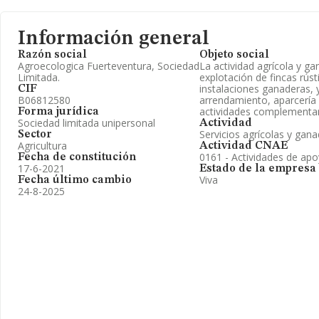
Información general
Razón social
Objeto social
Agroecologica Fuerteventura, Sociedad
La actividad agrícola y ga
Limitada.
explotación de fincas rúst
instalaciones ganaderas, 
CIF
B06812580
arrendamiento, aparcería 
actividades complementari
Forma jurídica
Sociedad limitada unipersonal
Actividad
Servicios agrícolas y gan
Sector
Agricultura
Actividad CNAE
0161 - Actividades de apoy
Fecha de constitución
17-6-2021
Estado de la empresa
Viva
Fecha último cambio
24-8-2025