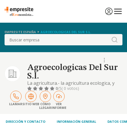
EMPRESITE ESPAÑA
AGROECOLOGICAS DEL SUR S.L.
Buscar
Agroecologicas Del Sur
S.l.
La agricultura.- la agricultura ecologica, y
especialmente la realizada en el valle del
0
/5
( 0 votos)
guadalhorce con cultivos autoctonos. la
fabricacion de conservas y otros productos
ecologicos derivados de los propios cultivos.
LLAMAR
SITIO WEB
CÓMO
VER
LLEGAR
INFORME
DIRECCIÓN Y CONTACTO
INFORMACIÓN GENERAL
DATOS COM