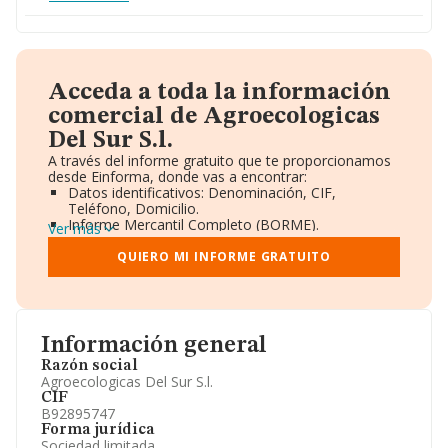
Acceda a toda la información
comercial de Agroecologicas
Del Sur S.l.
A través del informe gratuito que te proporcionamos
desde Einforma, donde vas a encontrar:
Datos identificativos: Denominación, CIF,
Teléfono, Domicilio.
Informe Mercantil Completo (BORME).
Ver más
Gráficos de Evolución Ventas y Empleados.
Consejo de Administración y Administradores.
QUIERO MI INFORME GRATUITO
Directivos y Ejecutivos.
Accionistas.
Participaciones y Vinculaciones en otras empresas.
Artículos de prensa publicados sobre la empresa.
Información oficial y registral complementaria.
Información general
Razón social
Agroecologicas Del Sur S.l.
CIF
B92895747
Forma jurídica
Sociedad limitada