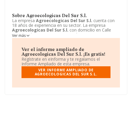
Sobre Agroecologicas Del Sur S.l.
La empresa
Agroecologicas Del Sur S.l.
cuenta con
18 años de experiencia en su sector. La empresa
Agroecologicas Del Sur S.l.
con domicilio en Calle
Conjunto la Ermita, 7, Torrox, Malaga. La empresa
Ver más
Agroecologicas Del Sur S.l.
está inscrita como
Sociedad limitada.
Ver el informe ampliado de
Agroecologicas Del Sur S.l. ¡Es gratis!
Regístrate en eInforma y te regalamos el
Informe Ampliado de esta empresa.
VER INFORME AMPLIADO DE
AGROECOLOGICAS DEL SUR S.L.