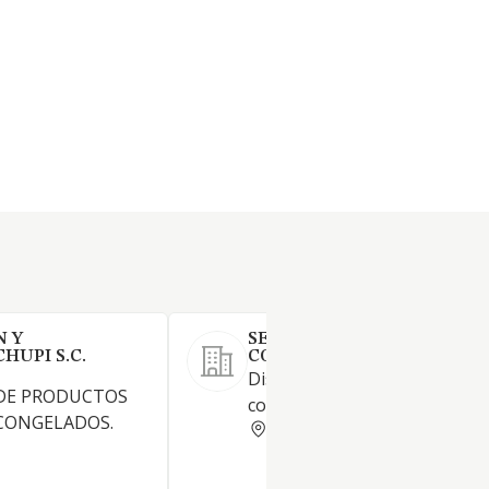
N Y
SEVILLANA DE HELADOS Y
HUPI S.C.
CONGELADOS S.C.
Distribución al mayor de hela
DE PRODUCTOS
congelados.
CONGELADOS.
SEVILLA