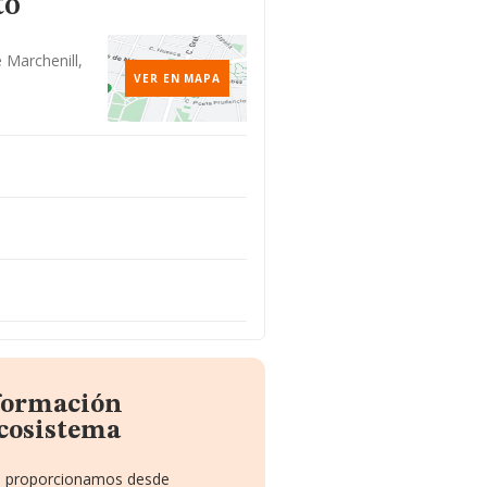
to
 Marchenill,
VER EN MAPA
nformación
cosistema
 te proporcionamos desde