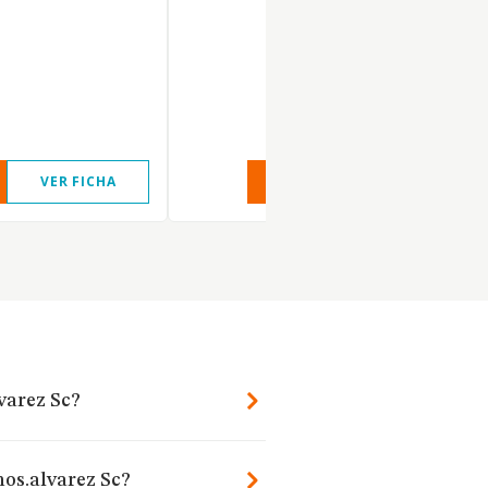
VER FICHA
VER INFORME
VER FIC
varez Sc?
nos.alvarez Sc?