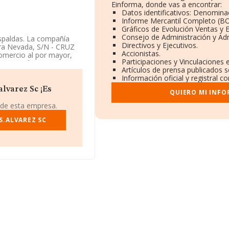
Einforma, donde vas a encontrar:
Datos identificativos: Denominac
Informe Mercantil Completo (B
Gráficos de Evolución Ventas y
Consejo de Administración y Ad
spaldas. La compañía
Directivos y Ejecutivos.
rra Nevada, S/N - CRUZ
Accionistas.
omercio al por mayor,
Participaciones y Vinculaciones
groecosistema
Artículos de prensa publicados 
Información oficial y registral 
lvarez Sc ¡Es
QUIERO MI INFO
 de esta empresa.
S.ALVAREZ SC