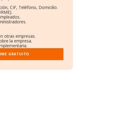
ión, CIF, Teléfono, Domicilio.
ORME).
 Empleados.
ministradores.
 en otras empresas.
sobre la empresa.
complementaria.
RME GRATUITO