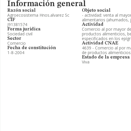
Información general
Razón social
Objeto social
Agroecosistema Hnos.alvarez Sc
- actividad: venta al may
alimentarios (ahumados, ja
CIF
J91381574
Actividad
Comercio al por mayor de
Forma jurídica
Sociedad civil
productos alimenticios, b
especificados en los epíg
Sector
Comercio
Actividad CNAE
4639 - Comercio al por ma
Fecha de constitución
1-8-2004
de productos alimenticios
Estado de la empresa
Viva