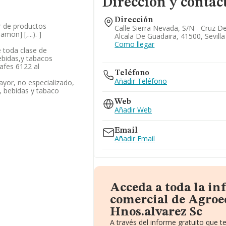
Dirección y contac
Dirección
or de productos
Calle Sierra Nevada, S/n - Cruz De
mon] [,...). ]
Alcala De Guadaira, 41500, Sevilla
Como llegar
 toda clase de
ebidas,y tabacos
rafes 6122 al
Teléfono
Añadir Teléfono
yor, no especializado,
, bebidas y tabaco
Web
Añadir Web
Email
Añadir Email
Acceda a toda la i
comercial de Agroe
Hnos.alvarez Sc
A través del informe gratuito que