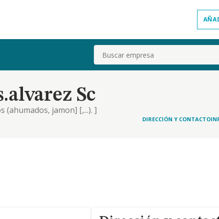
AÑA
Buscar
.alvarez Sc
 (ahumados, jamon] [,...). ]
DIRECCIÓN Y CONTACTO
IN