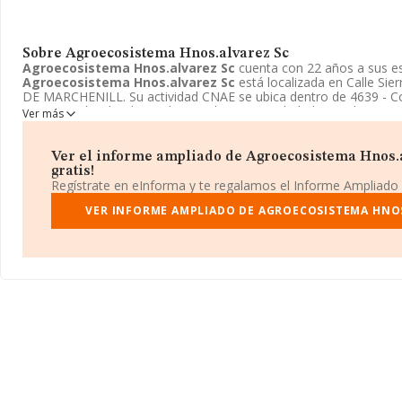
Sobre Agroecosistema Hnos.alvarez Sc
Agroecosistema Hnos.alvarez Sc
cuenta con 22 años a sus e
Agroecosistema Hnos.alvarez Sc
está localizada en Calle Sie
DE MARCHENILL. Su actividad CNAE se ubica dentro de 4639 - C
no especializado, de productos alimenticios, bebidas y tabaco.
A
Ver más
Hnos.alvarez Sc
tiene un modelo de sociedad Sociedad civil.
Ver el informe ampliado de Agroecosistema Hnos.a
gratis!
Regístrate en eInforma y te regalamos el Informe Ampliado
VER INFORME AMPLIADO DE AGROECOSISTEMA HNO