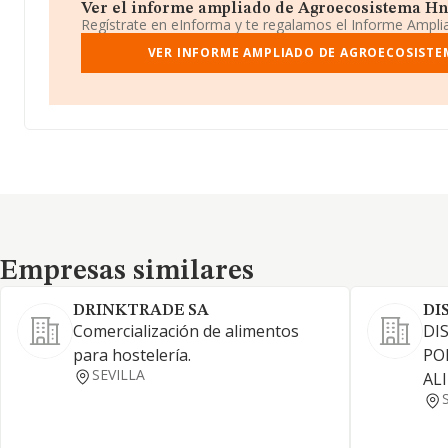
Ver el informe ampliado de Agroecosistema Hnos
Regístrate en eInforma y te regalamos el Informe Ampl
VER INFORME AMPLIADO DE AGROECOSISTE
Empresas similares
Empresas similares
DRINKTRADE SA
DI
Comercialización de alimentos
DI
para hostelería.
PO
SEVILLA
AL