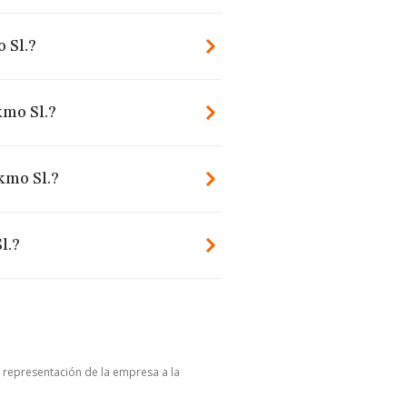
 Sl.?
kmo Sl.?
kmo Sl.?
l.?
u representación de la empresa a la