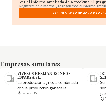
Ver el informe ampliado de Agroekmo Sl. ¡Es gra
Regístrate en eInforma y te regalamos el Informe Ampl
VER INFORME AMPLIADO DE AGR
Empresas similares
Empresas similares
VIVEROS HERMANOS IÑIGO
IR
ESPARZA SL.
SE
La producción agrícola combinada
Su 
con la producción ganadera.
ser
NAVARRA
gan