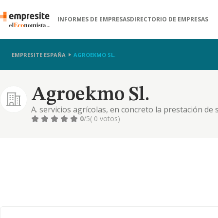
INFORMES DE EMPRESAS
DIRECTORIO DE EMPRESAS
EMPRESITE ESPAÑA
AGROEKMO SL.
Agroekmo Sl.
A. servicios agrícolas, en concreto la prestación de 
maquinaria, por cuenta de titulares de las explota
0
/5
( 0 votos)
explotaciones agrícolas, tales como servicios de pro