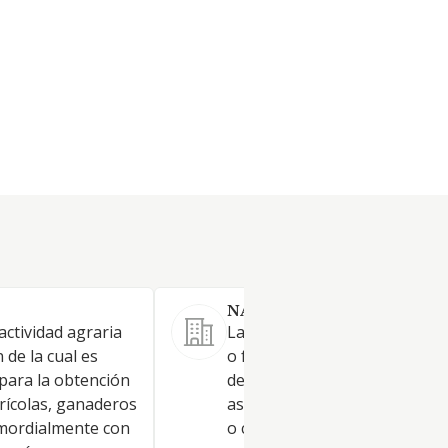
NAVARROLOR SL.
 actividad agraria
La explotación agrícola, gan
 de la cual es
o forestal tanto de fincas rús
 para la obtención
de su propiedad como arrend
rícolas, ganaderos
así como en régimen de apar
imordialmente con
o cualquier otro. La producci