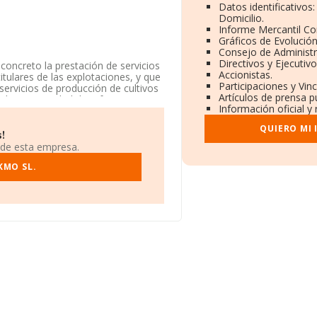
Datos identificativos
Domicilio.
Informe Mercantil C
Gráficos de Evolució
Consejo de Administr
Directivos y Ejecutivo
 concreto la prestación de servicios
Accionistas.
itulares de las explotaciones, y que
Participaciones y Vin
ervicios de producción de cultivos
Artículos de prensa p
da. La actividad de referencia
Información oficial y
ucción ganadera', cuyo Código es
QUIERO MI
!
 de esta empresa.
KMO SL.
n Calle Lavadero núm. 23 A,
87 empresas, a nivel nacional la
a de facturación de ventas entre
 información de la provincia de
yas ventas han obtenido los 55
 el ámbito sectorial, la media de
nstitución.