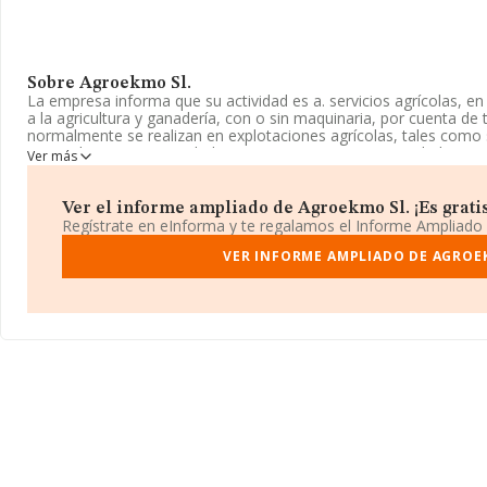
Sobre Agroekmo Sl.
La empresa informa que su actividad es a. servicios agrícolas, en
a la agricultura y ganadería, con o sin maquinaria, por cuenta de t
normalmente se realizan en explotaciones agrícolas, tales como s
y ganado; y otras actividades. La empresa es una Sociedad Limita
Ver más
CNAE corresponde a 'Producción agrícola combinada con la prod
0150. La compañía no tiene actividad en mercados exteriores.
Ver el informe ampliado de Agroekmo Sl. ¡Es gratis
Su correo es
agroekmo@gmail.com
.
Regístrate en eInforma y te regalamos el Informe Ampliado
La empresa
Agroekmo S.L
VER INFORME AMPLIADO DE AGROE
, con NIF B71406219, está situada e
(31530), Cortes, Navarra.
En relación con el sector y disponiendo de los datos de hasta 9.7
facturación asciende a 2.873 millones de euros y en 2020 la medi
todas las compañías alcanza los 293 mil euros. En relación con la
Navarra, en la base de datos INFORMA constan 82 empresas, cu
millones de euros. Para aportar ulterior información de interés en
empleados es de 2; la antigüedad alcanza los 18 años desde la co