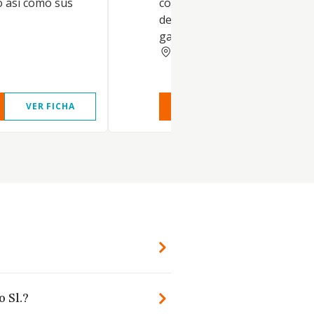
o así como sus
comercialización de producto
derivados de la actividad agrí
ganadera y otros
NAVARRA
VER FICHA
VER INFORME
VER FIC
 Sl.?