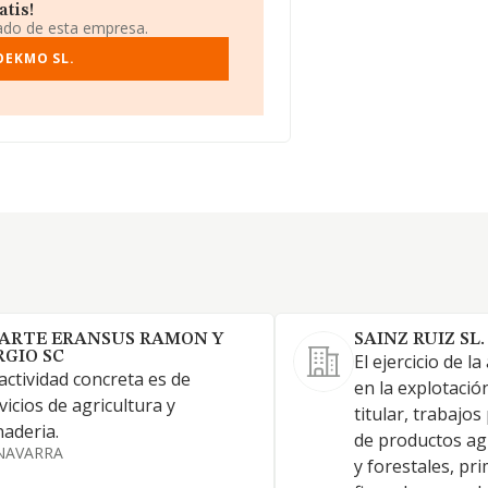
tis!
iado de esta empresa.
OEKMO SL.
IARTE ERANSUS RAMON Y
SAINZ RUIZ SL.
RGIO SC
El ejercicio de la
actividad concreta es de
en la explotación
vicios de agricultura y
titular, trabajos
aderia.
de productos ag
NAVARRA
y forestales, pr