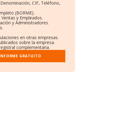
: Denominación, CIF, Teléfono,
ompleto (BORME).
n Ventas y Empleados.
ación y Administradores.
s.
culaciones en otras empresas.
ublicados sobre la empresa.
 registral complementaria.
 INFORME GRATUITO