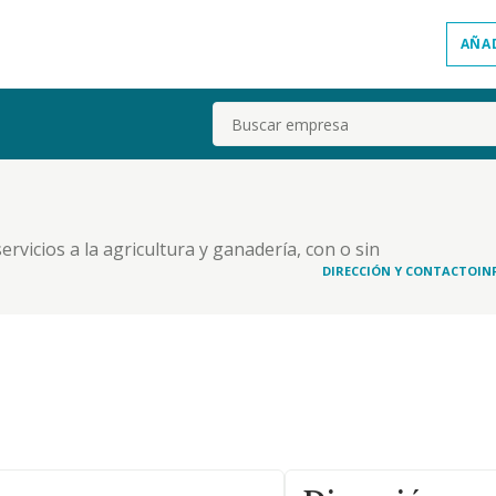
AÑA
Buscar
servicios a la agricultura y ganadería, con o sin
ciones, y que normalmente se realizan en
DIRECCIÓN Y CONTACTO
IN
ducción de cultivos y ganado; y otras actividades.