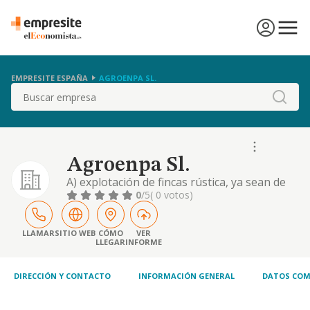
EMPRESITE ESPAÑA
AGROENPA SL.
Buscar
Agroenpa Sl.
A) explotación de fincas rústica, ya sean de
su propiedad o bien arrendadas. b) trabajos
0
/5
( 0 votos)
agrícolas a terceros
LLAMAR
SITIO WEB
CÓMO
VER
LLEGAR
INFORME
DIRECCIÓN Y CONTACTO
INFORMACIÓN GENERAL
DATOS COM