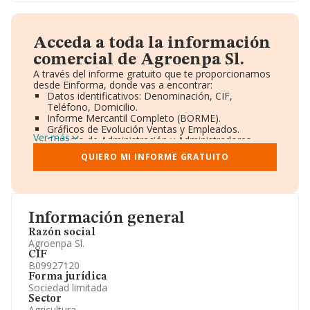
Acceda a toda la información
comercial de Agroenpa Sl.
A través del informe gratuito que te proporcionamos
desde Einforma, donde vas a encontrar:
Datos identificativos: Denominación, CIF,
Teléfono, Domicilio.
Informe Mercantil Completo (BORME).
Gráficos de Evolución Ventas y Empleados.
Ver más
Consejo de Administración y Administradores.
Directivos y Ejecutivos.
QUIERO MI INFORME GRATUITO
Accionistas.
Participaciones y Vinculaciones en otras empresas.
Artículos de prensa publicados sobre la empresa.
Información oficial y registral complementaria.
Información general
Razón social
Agroenpa Sl.
CIF
B09927120
Forma jurídica
Sociedad limitada
Sector
Agricultura