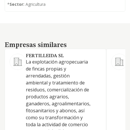
*
Sector:
Agricultura
Empresas similares
Empresas similares
FERTILLEIDA SL
S
La explotación agropecuaria
L
de fincas propias y
c
arrendadas, gestión
d
ambiental y tratamiento de
f
residuos, comercialización de
d
productos agrarios,
a
ganaderos, agroalimentarios,
fitosanitarios y abonos, así
como su transformación y
toda la actividad de comercio