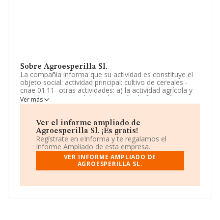
Sobre Agroesperilla Sl.
La compañía informa que su actividad es constituye el
objeto social: actividad principal: cultivo de cereales -
cnae 01.11- otras actividades: a) la actividad agrícola y
ganadera en general, la explotación de fincas rústicas,
Ver más
granjas e instalaciones ganaderas, ya sean en
propiedad, arrendamiento, aparcería o integración, y las
actividades. La sociedad está registrada como Sociedad
Ver el informe ampliado de
Limitada. Tiene CNAE: 0111 - 'Cultivo de cereales
Agroesperilla Sl. ¡Es gratis!
(excepto arroz), leguminosas y semillas oleaginosas'. La
Regístrate en eInforma y te regalamos el
empresa no tiene actividad en mercados exteriores.
Informe Ampliado de esta empresa.
VER INFORME AMPLIADO DE
La empresa española
Agroesperilla S.L
, con CIF
AGROESPERILLA SL.
B90479056, se encuentra en Calle Santo Domingo De
La Calzada núm. 14 Ptl 1 7 A, (41018), Sevilla, Andalucía.
En relación con el sector y disponiendo de los datos de
hasta 4.786 empresas, a nivel nacional la facturación
asciende a 1.298 millones de euros y el promedio de la
facturación de ventas entre todas las compañías