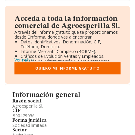
Acceda a toda la información
comercial de Agroesperilla Sl.
A través del informe gratuito que te proporcionamos
desde Einforma, donde vas a encontrar:
Datos identificativos: Denominación, CIF,
Teléfono, Domicilio.
Informe Mercantil Completo (BORME).
Gráficos de Evolución Ventas y Empleados.
Ver más
Consejo de Administración y Administradores.
Directivos y Ejecutivos.
QUIERO MI INFORME GRATUITO
Accionistas.
Participaciones y Vinculaciones en otras empresas.
Artículos de prensa publicados sobre la empresa.
Información oficial y registral complementaria.
Información general
Razón social
Agroesperilla Sl.
CIF
B90479056
Forma jurídica
Sociedad limitada
Sector
Agricultura