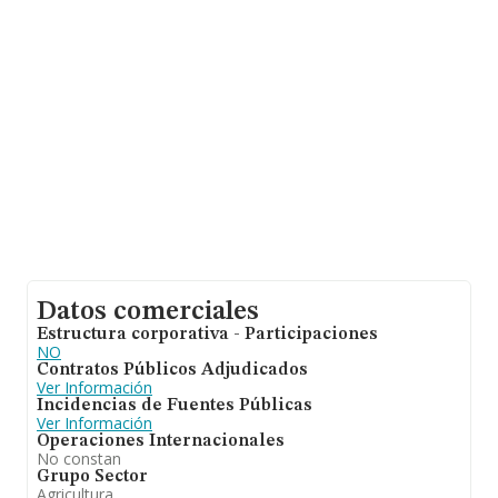
asciende a los 271 mil euros. En relación con la
información de la provincia de Sevilla, en la base de
datos de INFORMA aparecen 683 empresas, cuyas
ventas han alcanzado los 261 millones de euros. Con el
fin de ampliar la información relativa a las compañías,
los empleados de media son 3. La antigüedad desde la
constitución es de 22 años.
Datos comerciales
Estructura corporativa - Participaciones
NO
Contratos Públicos Adjudicados
Ver Información
Incidencias de Fuentes Públicas
Ver Información
Operaciones Internacionales
No constan
Grupo Sector
Agricultura