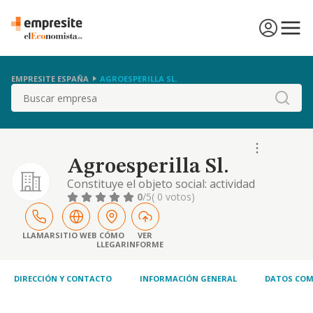
EMPRESITE ESPAÑA
AGROESPERILLA SL.
Buscar
Agroesperilla Sl.
Constituye el objeto social: actividad
principal: cultivo de cereales - cnae 01.11-
0
/5
( 0 votos)
otras actividades: a) la actividad agrícola y
ganadera en general, la explotación de
fincas rústicas, granjas e instalaciones
LLAMAR
SITIO WEB
CÓMO
VER
LLEGAR
INFORME
ganaderas, ya sean en propiedad,
arrendamiento, aparcería o integración, y
las actividades
DIRECCIÓN Y CONTACTO
INFORMACIÓN GENERAL
DATOS COM