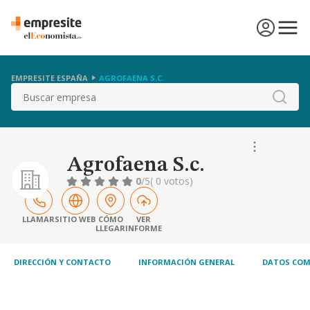
EMPRESITE ESPAÑA
AGROFAENA S.C.
Buscar
Agrofaena S.c.
0
/5
( 0 votos)
LLAMAR
SITIO WEB
CÓMO
VER
LLEGAR
INFORME
DIRECCIÓN Y CONTACTO
INFORMACIÓN GENERAL
DATOS COM