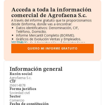
Acceda a toda la información
comercial de Agrofaena S.c.
A través del informe gratuito que te proporcionamos
desde Einforma, donde vas a encontrar:
Datos identificativos: Denominación, CIF,
Teléfono, Domicilio.
Informe Mercantil Completo (BORME).
Gráficos de Evolución Ventas y Empleados.
Ver más
Consejo de Administración y Administradores.
Directivos y Ejecutivos.
QUIERO MI INFORME GRATUITO
Accionistas.
Participaciones y Vinculaciones en otras empresas.
Artículos de prensa publicados sobre la empresa.
Información oficial y registral complementaria.
Información general
Razón social
Agrofaena S.c.
CIF
J56614878
Forma jurídica
Sociedad civil
Sector
Comercio
Fecha de constitución