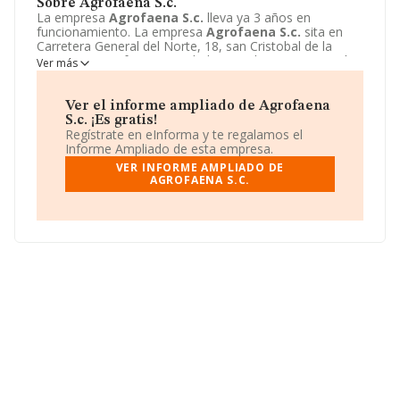
Sobre Agrofaena S.c.
La empresa
Agrofaena S.c.
lleva ya 3 años en
funcionamiento. La empresa
Agrofaena S.c.
sita en
Carretera General del Norte, 18, san Cristobal de la
Laguna, Tenerife. La actividad CNAE de esta compañía
Ver más
es 4775 - Comercio al por menor de productos de
cosmética e higiene. La emprea
Agrofaena S.c.
se
registra como Sociedad civil.
Ver el informe ampliado de Agrofaena
S.c. ¡Es gratis!
Regístrate en eInforma y te regalamos el
Informe Ampliado de esta empresa.
VER INFORME AMPLIADO DE
AGROFAENA S.C.