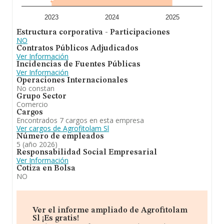
fitosanitarios. Frente al 2024, en el ranking nacional, de
todas las empresas en España, la empresa ha
experimentado una mejora. En cuanto a la posición en
2023
2024
2025
el ranking de sectores, la empresa ha ganado
Estructura corporativa - Participaciones
posiciones.
NO
Contratos Públicos Adjudicados
Ver Información
Incidencias de Fuentes Públicas
Ver Información
Operaciones Internacionales
No constan
Grupo Sector
Comercio
Cargos
Encontrados 7 cargos en esta empresa
Ver cargos de Agrofitolam Sl
Número de empleados
5 (año 2026)
Responsabilidad Social Empresarial
Ver Información
Cotiza en Bolsa
NO
Ver el informe ampliado de Agrofitolam
Sl ¡Es gratis!