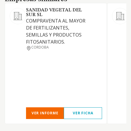
SANIDAD VEGETAL DEL
SUR SL
V
COMPRAVENTA AL MAYOR
C
DE FERTILIZANTES,
p
SEMILLAS Y PRODUCTOS
f
FITOSANITARIOS.
CORDOBA
VER INFORME
VER FICHA