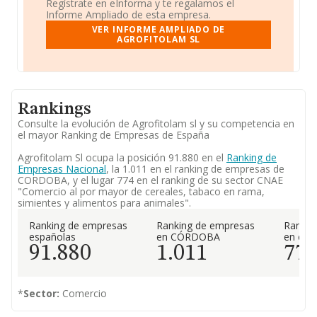
Regístrate en eInforma y te regalamos el
Informe Ampliado de esta empresa.
VER INFORME AMPLIADO DE
AGROFITOLAM SL
Rankings
Consulte la evolución de Agrofitolam sl y su competencia en
el mayor Ranking de Empresas de España
Agrofitolam Sl ocupa la posición 91.880 en el
Ranking de
Empresas Nacional
, la 1.011 en el ranking de empresas de
CORDOBA, y el lugar 774 en el ranking de su sector CNAE
"Comercio al por mayor de cereales, tabaco en rama,
simientes y alimentos para animales".
Ranking de empresas
Ranking de empresas
Rankin
españolas
en CÓRDOBA
en el 
91.880
1.011
77
*
Sector:
Comercio