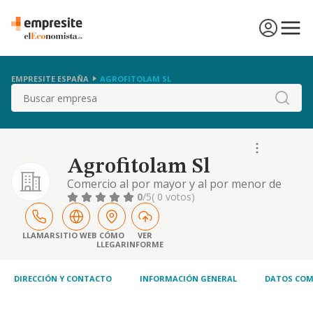
EMPRESITE ESPAÑA
AGROFITOLAM SL
Buscar
Agrofitolam Sl
Comercio al por mayor y al por menor de
plantas y fitosanitarios.
0
/5
( 0 votos)
LLAMAR
SITIO WEB
CÓMO
VER
LLEGAR
INFORME
DIRECCIÓN Y CONTACTO
INFORMACIÓN GENERAL
DATOS COM