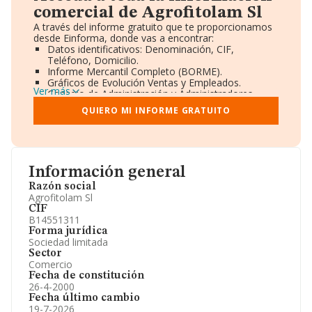
comercial de Agrofitolam Sl
A través del informe gratuito que te proporcionamos
desde Einforma, donde vas a encontrar:
Datos identificativos: Denominación, CIF,
Teléfono, Domicilio.
Informe Mercantil Completo (BORME).
Gráficos de Evolución Ventas y Empleados.
Ver más
Consejo de Administración y Administradores.
Directivos y Ejecutivos.
QUIERO MI INFORME GRATUITO
Accionistas.
Participaciones y Vinculaciones en otras empresas.
Artículos de prensa publicados sobre la empresa.
Información oficial y registral complementaria.
Información general
Razón social
Agrofitolam Sl
CIF
B14551311
Forma jurídica
Sociedad limitada
Sector
Comercio
Fecha de constitución
26-4-2000
Fecha último cambio
19-7-2026