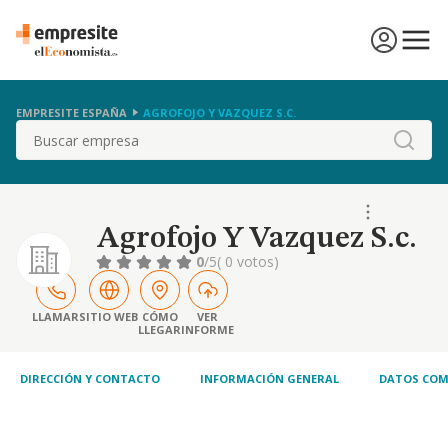
EMPRESITE ESPAÑA
AGROFOJO Y VAZQUEZ S.C.
Buscar
Agrofojo Y Vazquez S.c.
0
/5
( 0 votos)
LLAMAR
SITIO WEB
CÓMO
VER
LLEGAR
INFORME
DIRECCIÓN Y CONTACTO
INFORMACIÓN GENERAL
DATOS COM