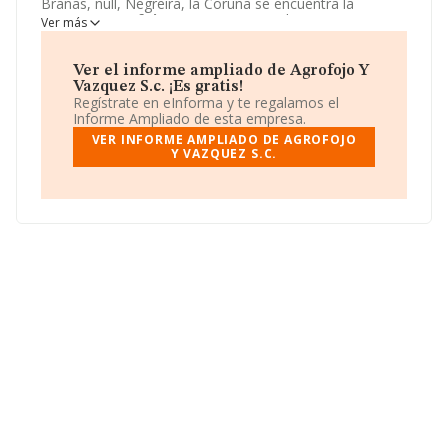
Brañas, null, Negreira, la Coruña se encuentra la
empresa
Agrofojo Y Vazquez S.c.
. El CNAE que
Ver más
desarrolla es 5611 - Restaurantes.
Agrofojo Y Vazquez
S.c.
está definida como Sociedad civil.
Ver el informe ampliado de Agrofojo Y
Vazquez S.c. ¡Es gratis!
Regístrate en eInforma y te regalamos el
Informe Ampliado de esta empresa.
VER INFORME AMPLIADO DE AGROFOJO
Y VAZQUEZ S.C.