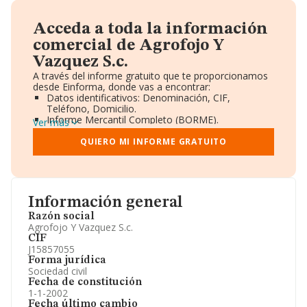
Acceda a toda la información
comercial de Agrofojo Y
Vazquez S.c.
A través del informe gratuito que te proporcionamos
desde Einforma, donde vas a encontrar:
Datos identificativos: Denominación, CIF,
Teléfono, Domicilio.
Informe Mercantil Completo (BORME).
Ver más
Gráficos de Evolución Ventas y Empleados.
Consejo de Administración y Administradores.
QUIERO MI INFORME GRATUITO
Directivos y Ejecutivos.
Accionistas.
Participaciones y Vinculaciones en otras empresas.
Artículos de prensa publicados sobre la empresa.
Información oficial y registral complementaria.
Información general
Razón social
Agrofojo Y Vazquez S.c.
CIF
J15857055
Forma jurídica
Sociedad civil
Fecha de constitución
1-1-2002
Fecha último cambio