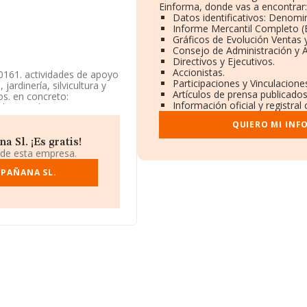
Einforma, donde vas a encontrar:
Datos identificativos: Denomin
Informe Mercantil Completo 
Gráficos de Evolución Ventas
Consejo de Administración y 
Directivos y Ejecutivos.
Accionistas.
 0161. actividades de apoyo
Participaciones y Vinculacion
 jardinería, silvicultura y
Artículos de prensa publicado
os. en concreto:
Información oficial y registra
ad Limitada. Su CNAE
tura'. La empresa no tiene
QUIERO MI INF
 Sl. ¡Es gratis!
cuentra en Carretera
 de esta empresa.
, Carucedo, en León,
PAÑANA SL.
3 compañías, a nivel
romedio de la facturación
. En relación con la
RMA constan 82 empresas,
rmación adicional de
os 13 años desde la