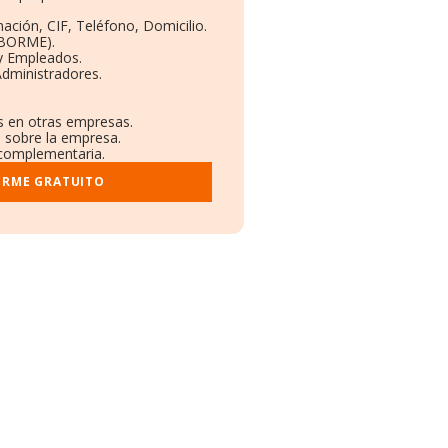
ación, CIF, Teléfono, Domicilio.
(BORME).
 y Empleados.
Administradores.
es en otras empresas.
s sobre la empresa.
l complementaria.
ORME GRATUITO