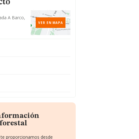
cto
ada A Barco,
VER EN MAPA
información
forestal
ue te proporcionamos desde