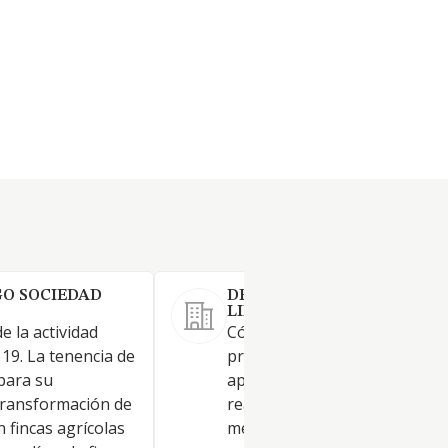
O SOCIEDAD
DRON 80 VEINTE SOCIEDA
LIMITADA.
e la actividad
Código CNAE de la actividad
119. La tenencia de
principal: 0161: Actividades de
 para su
apoyo a la agricultura. La
 transformación de
realización de actividades agr
n fincas agrícolas
mediante el uso de tecnologí