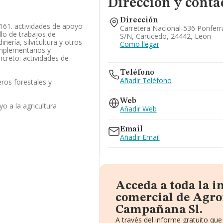
Dirección y conta
Dirección
0161. actividades de apoyo
Carretera Nacional-536 Ponferr
ollo de trabajos de
S/n, Carucedo, 24442, Leon
inería, silvicultura y otros
Como llegar
omplementarios y
ncreto: actividades de
Teléfono
Añadir Teléfono
eros forestales y
Web
o a la agricultura
Añadir Web
Email
Añadir Email
Acceda a toda la 
comercial de Agro
Campañana Sl.
A través del informe gratuito q