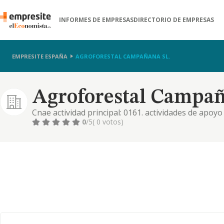
INFORMES DE EMPRESAS
DIRECTORIO DE EMPRESAS
EMPRESITE ESPAÑA
AGROFORESTAL CAMPAÑANA SL.
Agroforestal Campañ
Cnae actividad principal: 0161. actividades de apoyo 
agricultura, ganadería, jardinería, silvicultura y o
0
/5
( 0 votos)
accesorios a estos. en concreto: actividades de apoy