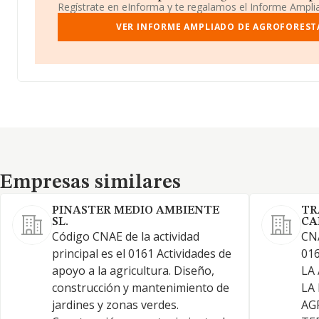
Regístrate en eInforma y te regalamos el Informe Ampl
VER INFORME AMPLIADO DE AGROFOREST
Empresas similares
Empresas similares
PINASTER MEDIO AMBIENTE
TR
SL.
CA
Código CNAE de la actividad
CN
principal es el 0161 Actividades de
01
apoyo a la agricultura. Diseño,
LA
construcción y mantenimiento de
LA
jardines y zonas verdes.
AG