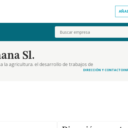
AÑA
Buscar
ana Sl.
a la agricultura. el desarrollo de trabajos de
tros forestales y todos los complementarios y
DIRECCIÓN Y CONTACTO
IN
o a la agricultura