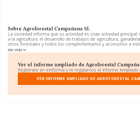
Sobre Agroforestal Campañana Sl.
La sociedad informa que su actividad es cnae actividad principal:
a la agricultura. el desarrollo de trabajos de agricultura, ganadería,
otros forestales y todos los complementarios y accesorios a est
actividades de apoyo a la agricultura. La empresa es una Socied
Ver más
corresponde a 0161 con código 'Actividades de apoyo a la agricul
actividad en mercados exteriores.
Ver el informe ampliado de Agroforestal Campañana
La compañía
Agroforestal Campañana S.L
, B24728289, se en
Regístrate en eInforma y te regalamos el Informe Ampliado
Nacional-536 Ponferrada A Barco Campañana núm. S/N, (24442)
Castilla-león.
VER INFORME AMPLIADO DE AGROFORESTAL CAM
En base a la información de la que dispone INFORMA sobre 13.85
nacional la facturación asciende a 3.208 millones de euros y el p
de ventas entre todas las compañías asciende a los 231 mil euros
información de la provincia de León, en la base de datos INFO
cuyas ventas han alcanzado los 10 millones de euros. Como info
interés, la media de empleados es de 2. La antigüedad alcanza l
constitución.