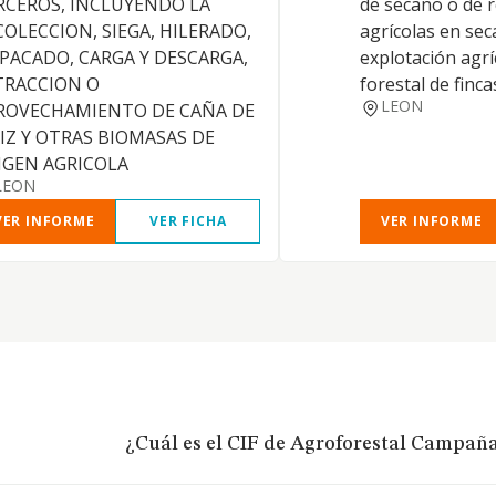
RCEROS, INCLUYENDO LA
de secano o de r
COLECCION, SIEGA, HILERADO,
agrícolas en sec
PACADO, CARGA Y DESCARGA,
explotación agrí
TRACCION O
forestal de finca
LEON
ROVECHAMIENTO DE CAÑA DE
IZ Y OTRAS BIOMASAS DE
IGEN AGRICOLA
LEON
VER INFORME
VER FICHA
VER INFORME
¿Cuál es el CIF de Agroforestal Campaña