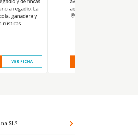
egadío y de fincas
avanzadas, en especial media
ano a regadío. La
aeronaves no tripuladas -dro
LEON
cola, ganadera y
s rústicas
VER FICHA
VER INFORME
VER FIC
na Sl.?