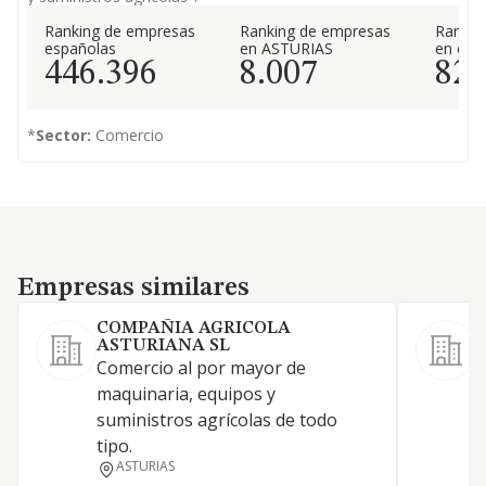
Ranking de empresas
Ranking de empresas
Rankin
españolas
en ASTURIAS
en el 
446.396
8.007
82
*
Sector:
Comercio
Empresas similares
Empresas similares
COMPAÑIA AGRICOLA
ASTURIANA SL
Comercio al por mayor de
A
maquinaria, equipos y
suministros agrícolas de todo
tipo.
ASTURIAS