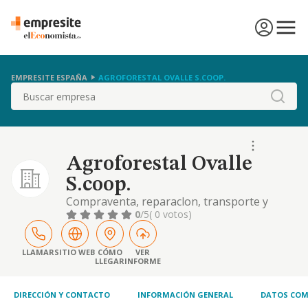
EMPRESITE ESPAÑA
AGROFORESTAL OVALLE S.COOP.
Buscar
Agroforestal Ovalle
S.coop.
Compraventa, reparaclon, transporte y
distribuclon de vehiculos ciclomotores de
0
/5
( 0 votos)
todo tipo y maquinaria agricola y forestal.
LLAMAR
SITIO WEB
CÓMO
VER
LLEGAR
INFORME
DIRECCIÓN Y CONTACTO
INFORMACIÓN GENERAL
DATOS COM