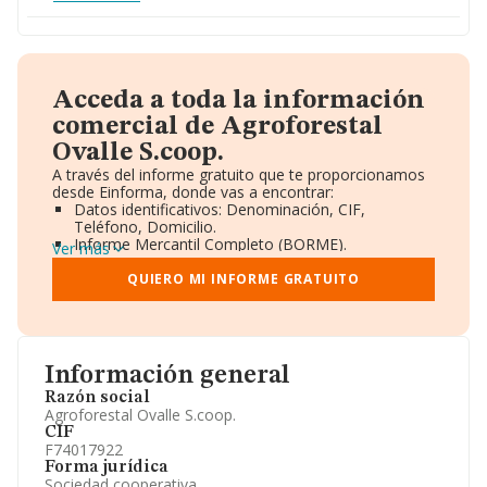
Acceda a toda la información
comercial de Agroforestal
Ovalle S.coop.
A través del informe gratuito que te proporcionamos
desde Einforma, donde vas a encontrar:
Datos identificativos: Denominación, CIF,
Teléfono, Domicilio.
Informe Mercantil Completo (BORME).
Ver más
Gráficos de Evolución Ventas y Empleados.
Consejo de Administración y Administradores.
QUIERO MI INFORME GRATUITO
Directivos y Ejecutivos.
Accionistas.
Participaciones y Vinculaciones en otras empresas.
Artículos de prensa publicados sobre la empresa.
Información oficial y registral complementaria.
Información general
Razón social
Agroforestal Ovalle S.coop.
CIF
F74017922
Forma jurídica
Sociedad cooperativa