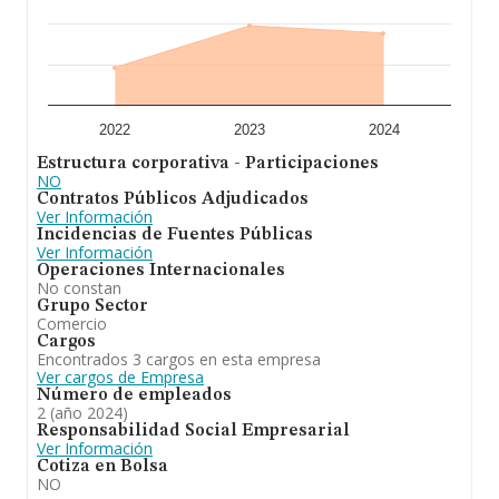
media de empleados es de 5. La antigüedad alcanza los
19 años desde la constitución.
En conclusión, la actividad de
Agroforestal Ovalle
S.Coop
está enfocada en compraventa, reparaclon,
transporte y distribuclon de vehículos ciclomotores de
todo tipo y maquinaria agrícola y forestal. Ha
experimentado un retroceso en el ranking de su sector
2022
2023
2024
(Comercio al por mayor de maquinaria, equipos y
Estructura corporativa - Participaciones
suministros agrícolas). Se ha posicionado más abajo en
NO
el ranking nacional (de todas las empresas presentes en
Contratos Públicos Adjudicados
el territorio) frente al 2023.
Ver Información
Incidencias de Fuentes Públicas
Ver Información
Operaciones Internacionales
No constan
Grupo Sector
Comercio
Cargos
Encontrados 3 cargos en esta empresa
Ver cargos de Empresa
Número de empleados
2 (año 2024)
Responsabilidad Social Empresarial
Ver Información
Cotiza en Bolsa
NO