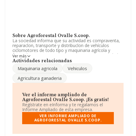
Sobre Agroforestal Ovalle S.coop.
La sociedad informa que su actividad es compraventa,
reparaclon, transporte y distribuclon de vehículos
ciclomotores de todo tipo y maquinaria agrícola y
forestal. La empresa es una Cooperativa. La actividad
Ver más
de referencia CNAE corresponde a 'Comercio al por
Actividades relacionadas
mayor de maquinaria, equipos y suministros agrícolas',
Maquinaria agricola
Vehiculos
cuyo Código es 4661. No realiza actividad de
importación y/o exportación.
Agricultura ganaderia
Ha contado con el mismo número de empleados y
según los datos a disposición de INFORMA, ha tenido
un número de empleados por debajo de la media de
Ver el informe ampliado de
sector.
Agroforestal Ovalle S.coop. ¡Es gratis!
Regístrate en eInforma y te regalamos el
Dentro del ranking de empresas elaborado por
Informe Ampliado de esta empresa.
INFORMA, atendiendo a los niveles de facturación de la
VER INFORME AMPLIADO DE
compañía, se destaca que: frente al año 2023, la
AGROFORESTAL OVALLE S.COOP.
compañía se ha posicionado 26 puestos por debajo en
el ranking sectorial, pasando del 802 al 828. Tienen
mejor posición las siguientes empresas del sector: