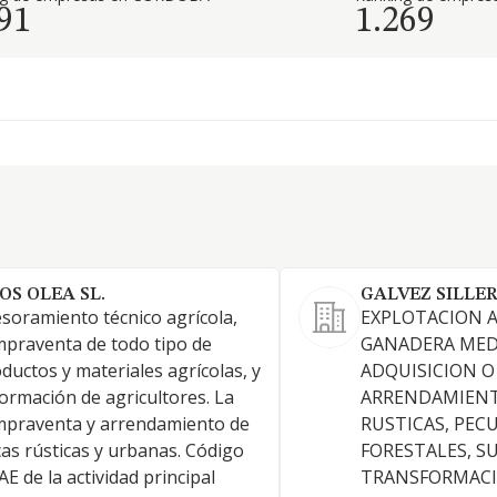
91
1.269
OS OLEA SL.
GALVEZ SILLER
soramiento técnico agrícola,
EXPLOTACION A
praventa de todo tipo de
GANADERA MED
ductos y materiales agrícolas, y
ADQUISICION O
formación de agricultores. La
ARRENDAMIENT
praventa y arrendamiento de
RUSTICAS, PECU
cas rústicas y urbanas. Código
FORESTALES, S
E de la actividad principal
TRANSFORMACI