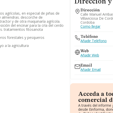
Dirección y
Dirección
os agrícolas, en especial de piñas de
Calle Manuel Arribas
 y almendras. descorche de
Villaviciosa De Cor
tractor y de otra maquinaría agrícola.
Cordoba
sición del encinar para la cría del cerdo
Como llegar
es. tratamientos fitosanota
Teléfono
eros forestales y pesqueros
Añadir Teléfono
o a la agricultura
Web
Añadir Web
Email
Añadir Email
Acceda a to
comercial d
A través del informe
desde Einforma, dond