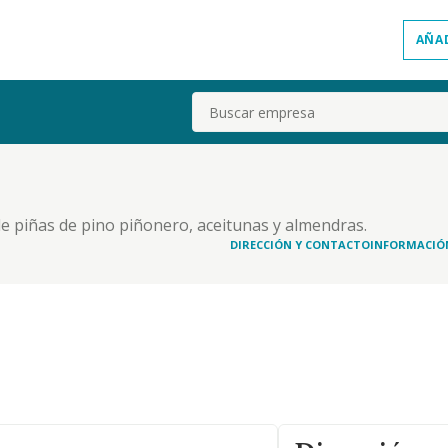
AÑA
Buscar
de piñas de pino piñonero, aceitunas y almendras.
otra maquinaría agrícola. servicios cinegéticos.
DIRECCIÓN Y CONTACTO
INFORMACIÓ
lota. poda de árboles. tratamientos fitosanota