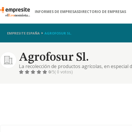
INFORMES DE EMPRESAS
DIRECTORIO DE EMPRESAS
EMPRESITE ESPAÑA
AGROFOSUR SL.
Agrofosur Sl.
La recolección de productos agrícolas, en especial 
descorche de alcornoques. servicios de tractor y de 
0
/5
( 0 votos)
reposición del encinar para la cría del cerdo de bel