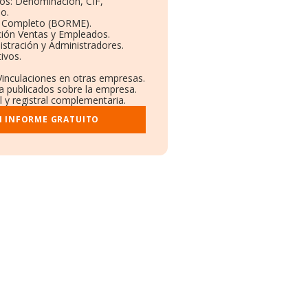
vos: Denominación, CIF,
io.
l Completo (BORME).
ción Ventas y Empleados.
stración y Administradores.
tivos.
 Vinculaciones en otras empresas.
sa publicados sobre la empresa.
l y registral complementaria.
I INFORME GRATUITO