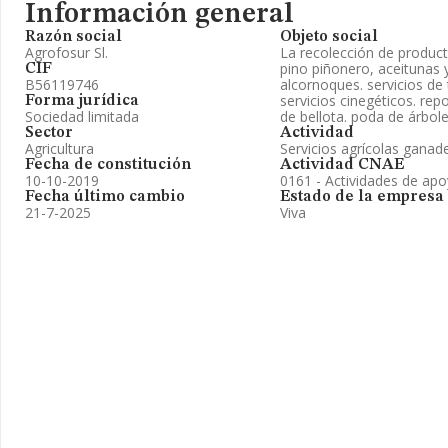
Información general
Razón social
Objeto social
Agrofosur Sl.
La recolección de product
pino piñonero, aceitunas
CIF
B56119746
alcornoques. servicios de 
servicios cinegéticos. repo
Forma jurídica
Sociedad limitada
de bellota. poda de árbol
Sector
Actividad
Agricultura
Servicios agrícolas ganad
Fecha de constitución
Actividad CNAE
10-10-2019
0161 - Actividades de apoy
Fecha último cambio
Estado de la empresa
21-7-2025
Viva