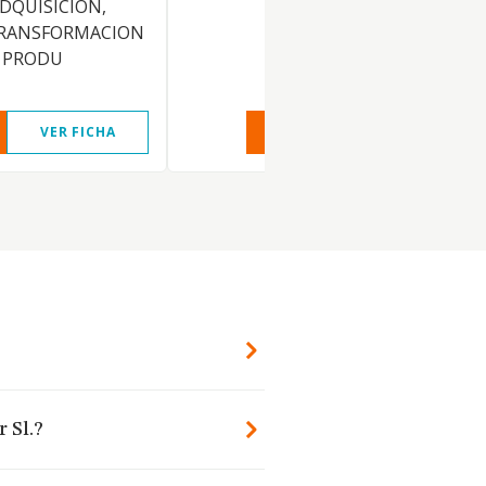
ADQUISICION,
TRANSFORMACION
E PRODU
VER FICHA
VER INFORME
VER FIC
 Sl.?