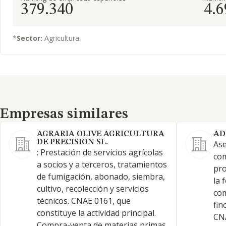
379.340
4.6
*
Sector:
Agricultura
Empresas similares
Empresas similares
AGRARIA OLIVE AGRICULTURA
AD
DE PRECISION SL.
Ase
: Prestación de servicios agrícolas
com
a socios y a terceros, tratamientos
pro
de fumigación, abonado, siembra,
la 
cultivo, recolección y servicios
com
técnicos. CNAE 0161, que
fin
constituye la actividad principal.
CNA
Compra-venta de materias primas