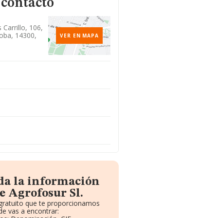
 contacto
 Carrillo, 106,
doba, 14300,
VER EN MAPA
da la información
e Agrofosur Sl.
 gratuito que te proporcionamos
e vas a encontrar: