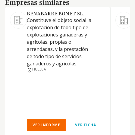
Empresas similares
Empresas similares
BENABARRE BONET SL.
Constituye el objeto social la
explotación de todo tipo de
-
explotaciones ganaderas y
d
agrícolas, propias o
g
arrendadas, y la prestación
i
de todo tipo de servicios
f
ganaderos y agrícolas
i
HUESCA
p
a
VER INFORME
VER FICHA