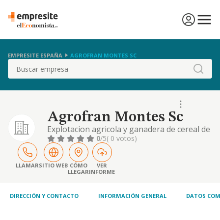
EMPRESITE ESPAÑA
AGROFRAN MONTES SC
Buscar
Agrofran Montes Sc
Explotacion agricola y ganadera de cereal de
secano y ganado bovino
0
/5
( 0 votos)
LLAMAR
SITIO WEB
CÓMO
VER
LLEGAR
INFORME
DIRECCIÓN Y CONTACTO
INFORMACIÓN GENERAL
DATOS COM