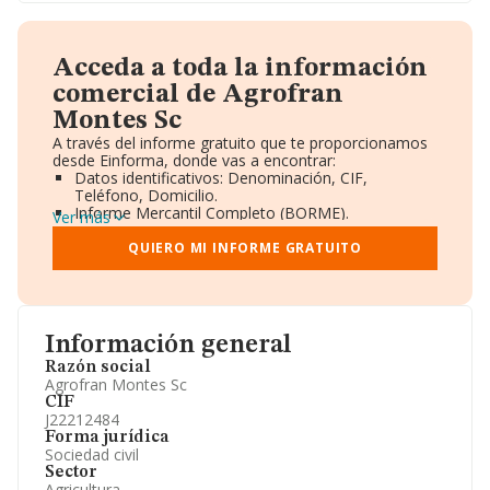
Acceda a toda la información
comercial de Agrofran
Montes Sc
A través del informe gratuito que te proporcionamos
desde Einforma, donde vas a encontrar:
Datos identificativos: Denominación, CIF,
Teléfono, Domicilio.
Informe Mercantil Completo (BORME).
Ver más
Gráficos de Evolución Ventas y Empleados.
Consejo de Administración y Administradores.
QUIERO MI INFORME GRATUITO
Directivos y Ejecutivos.
Accionistas.
Participaciones y Vinculaciones en otras empresas.
Artículos de prensa publicados sobre la empresa.
Información oficial y registral complementaria.
Información general
Razón social
Agrofran Montes Sc
CIF
J22212484
Forma jurídica
Sociedad civil
Sector
Agricultura