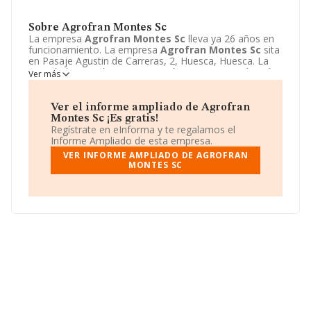
Sobre Agrofran Montes Sc
La empresa
Agrofran Montes Sc
lleva ya 26 años en
funcionamiento. La empresa
Agrofran Montes Sc
sita
en Pasaje Agustin de Carreras, 2, Huesca, Huesca. La
actividad CNAE de esta compañía es 0150 - Producción
Ver más
agrícola combinada con la producción ganadera. La
emprea
Agrofran Montes Sc
se registra como
Sociedad civil.
Ver el informe ampliado de Agrofran
Montes Sc ¡Es gratis!
Regístrate en eInforma y te regalamos el
Informe Ampliado de esta empresa.
VER INFORME AMPLIADO DE AGROFRAN
MONTES SC