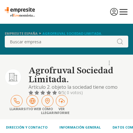
EMPRESITE ESPAÑA
AGROFRUVAL SOCIEDAD LIMITADA.
Buscar
Agrofruval Sociedad
Limitada.
Artículo 2. objeto la sociedad tiene como
objeto social el desarrollo de las siguientes
0
/5
( 0 votos)
actividades: el comercio al por mayor de todo
tipo de productos hortofrutícolas, así como
su manipulación, selección, clasificación,
LLAMAR
SITIO WEB
CÓMO
VER
LLEGAR
INFORME
envasado, para su comercialización en los
mercados nacional y extranjero. el co
DIRECCIÓN Y CONTACTO
INFORMACIÓN GENERAL
DATOS COM