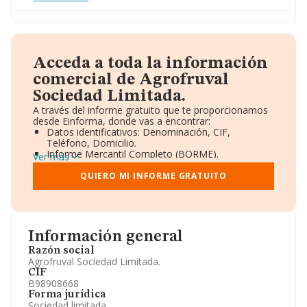
Acceda a toda la información
comercial de Agrofruval
Sociedad Limitada.
A través del informe gratuito que te proporcionamos
desde Einforma, donde vas a encontrar:
Datos identificativos: Denominación, CIF,
Teléfono, Domicilio.
Informe Mercantil Completo (BORME).
Ver más
Gráficos de Evolución Ventas y Empleados.
Consejo de Administración y Administradores.
QUIERO MI INFORME GRATUITO
Directivos y Ejecutivos.
Accionistas.
Participaciones y Vinculaciones en otras empresas.
Artículos de prensa publicados sobre la empresa.
Información oficial y registral complementaria.
Información general
Razón social
Agrofruval Sociedad Limitada.
CIF
B98908668
Forma jurídica
Sociedad limitada