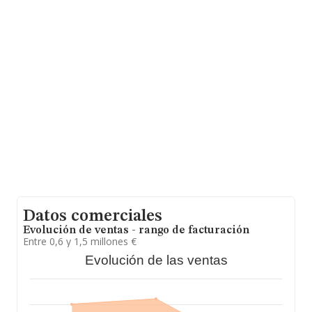
B98908668, se encuentra en Carretera Alzira-sueca
núm. S/N, (46688), en el municipio de Polinya De
Xuquer, provincia de Valencia, Comunidad Valenciana.
Con los datos a disposición de INFORMA sobre 17.576
empresas pertenecientes al sector, en el ámbito
nacional la facturación alcanza la cifra de 46.240
millones de euros y el promedio de la facturación de
ventas entre todas las compañías asciende a los 2
millones de euros. Respecto a la información de la
provincia (hablamos de Valencia), en la base de datos
de INFORMA aparecen 1990 empresas, con ventas en
el año 2022 de 7.154 millones de euros. Para aportar
ulterior información de interés en el ámbito sectorial, la
media de empleados de las empresas es de 9. La media
de antigüedad desde la constitución es de 18 años.
Datos comerciales
Evolución de ventas - rango de facturación
Entre 0,6 y 1,5 millones €
Evolución de las ventas