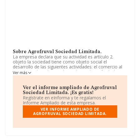
Sobre Agrofruval Sociedad Limitada.
La empresa declara que su actividad es artículo 2.
objeto la sociedad tiene como objeto social el
desarrollo de las siguientes actividades: el comercio al
por mayor de todo tipo de productos hortofrutícolas,
Ver más
así como su manipulación, selección, clasificación,
envasado, para su comercialización en los mercados
nacional y extranjero. el co. La sociedad está inscrita en
Ver el informe ampliado de Agrofruval
el Registro Mercantil como Sociedad Limitada. Tiene
Sociedad Limitada. ¡Es gratis!
CNAE: 4631 - 'Comercio al por mayor de frutas y
Regístrate en eInforma y te regalamos el
hortalizas'. La compañía no tiene actividad en mercados
Informe Ampliado de esta empresa.
exteriores.
VER INFORME AMPLIADO DE
AGROFRUVAL SOCIEDAD LIMITADA.
Los empleados se han reducido un 41% y atendiendo a
los datos disponibles en INFORMA, ese número ha
estado por encima de la media de sector.
La compañía
Agrofruval Sociedad Limitada
, con CIF