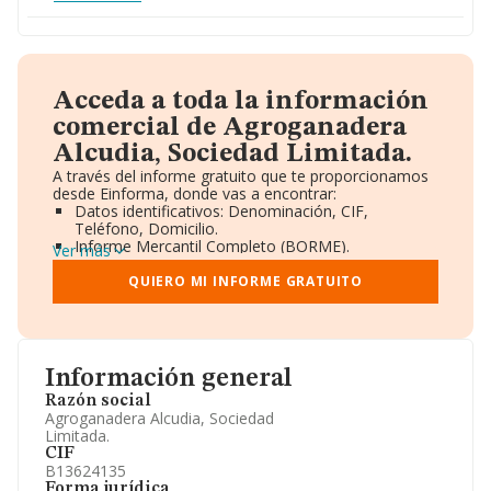
Acceda a toda la información
comercial de Agroganadera
Alcudia, Sociedad Limitada.
A través del informe gratuito que te proporcionamos
desde Einforma, donde vas a encontrar:
Datos identificativos: Denominación, CIF,
Teléfono, Domicilio.
Informe Mercantil Completo (BORME).
Ver más
Gráficos de Evolución Ventas y Empleados.
Consejo de Administración y Administradores.
QUIERO MI INFORME GRATUITO
Directivos y Ejecutivos.
Accionistas.
Participaciones y Vinculaciones en otras empresas.
Artículos de prensa publicados sobre la empresa.
Información oficial y registral complementaria.
Información general
Razón social
Agroganadera Alcudia, Sociedad
Limitada.
CIF
B13624135
Forma jurídica