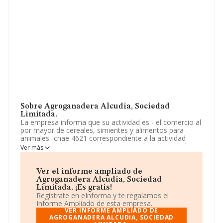
Sobre Agroganadera Alcudia, Sociedad
Limitada.
La empresa informa que su actividad es - el comercio al
por mayor de cereales, simientes y alimentos para
animales -cnae 4621 correspondiente a la actividad
principal-. - el comercio al por menor de todo tipo de
Ver más
productos y bienes de ferretería. -cnae 4752-. - el
comercio al por mayor de productos, cosas y bienes
relacionados con la ferr. La empresa es una Sociedad
Ver el informe ampliado de
Limitada. Tiene CNAE: 4752 - 'Comercio al por menor de
Agroganadera Alcudia, Sociedad
ferretería, pintura y vidrio en establecimientos
Limitada. ¡Es gratis!
especializados'. La empresa no tiene actividad en
Regístrate en eInforma y te regalamos el
mercados exteriores.
Informe Ampliado de esta empresa.
VER INFORME AMPLIADO DE
Los empleados han aumentado un
AGROGANADERA ALCUDIA, SOCIEDAD