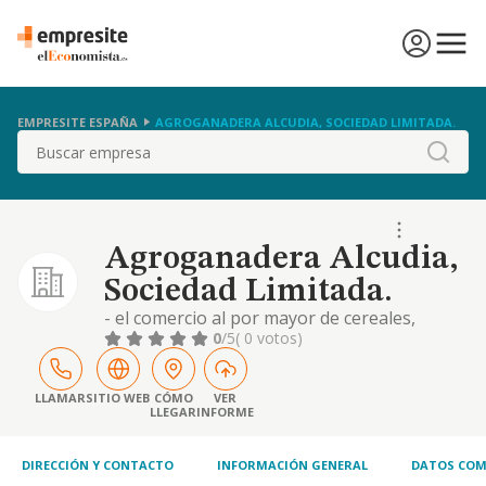
EMPRESITE ESPAÑA
AGROGANADERA ALCUDIA, SOCIEDAD LIMITADA.
Buscar
Agroganadera Alcudia,
Sociedad Limitada.
- el comercio al por mayor de cereales,
simientes y alimentos para animales -cnae
0
/5
( 0 votos)
4621 correspondiente a la actividad
principal-. - el comercio al por menor de todo
tipo de productos y bienes de ferretería. -
LLAMAR
SITIO WEB
CÓMO
VER
LLEGAR
INFORME
cnae 4752-. - el comercio al por mayor de
productos, cosas y bienes relacionados con
la ferr
DIRECCIÓN Y CONTACTO
INFORMACIÓN GENERAL
DATOS COM