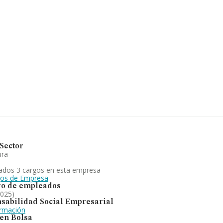
2, tiene domicilio fiscal
nicipio de La Puebla De
rtenecientes al sector, la
euros y la media entre
 En relación con la
ORMA constan 121
 Como información
ón es de 20 años. La media
la compraventa de
 actividad ganadera,
a de explotación. En el
Sector
ura
ados 3 cargos en esta empresa
gos de Empresa
o de empleados
2025)
sabilidad Social Empresarial
ormación
 en Bolsa