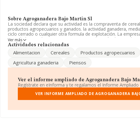
Sobre Agroganadera Bajo Martin Sl
La sociedad declara que su actividad es la compraventa de cereal
productos agropecuarios y ganados. la actividad ganadera, media
ciclo cerrado o cualquier otra formula de explotación. La empre
Sociedad Limitada. Tiene CNAE: 0146 - 'Explotación de ganado p
Ver más
tiene actividad en mercados exteriores.
Actividades relacionadas
Alimentacion
Cereales
Productos agropecuarios
Ha habido un incremento en cuanto al número de empleados y a
disponibles en INFORMA, el número de empleados de la compañí
Agricultura ganaderia
Piensos
de la media de sector.
Respecto a la posición de la empresa según los niveles de factura
rankings, INFORMA facilita la siguiente información: en 2025 la
Ver el informe ampliado de Agroganadera Bajo Mart
puestos en el ranking sectorial, pasando del 79 al 73. Éstas son
Regístrate en eInforma y te regalamos el Informe Ampliado
que la superan en el ranking de sectores:
Riloben 11 R.G. S.L
y
A
S.A
; éstas son algunas de las empresas que están más abajo:
VER INFORME AMPLIADO DE AGROGANADERA BAJ
Vi
Welfare S.L
. Ha ganado 1.231 puestos en el ranking nacional, p
17.215. Se encuentran en una mejor posición las siguientes emp
Carnica Global Sociedad Limitada
; la empresa se posiciona me
compañías:
Isaticar S.L
y
Bankinter Consultoría Asesoramie
Telefonica S.A
. En 2025, la empresa ha mejorado de 10 puestos
el ranking provincial.
Para más información es posible contactar a través del teléfono
contabilidad@gapiba.com
.