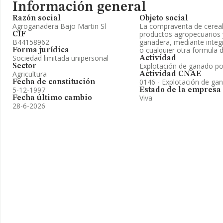
Información general
Razón social
Objeto social
Agroganadera Bajo Martin Sl
La compraventa de cereal
productos agropecuarios y
CIF
B44158962
ganadera, mediante integr
o cualquier otra formula 
Forma jurídica
Sociedad limitada unipersonal
Actividad
Explotación de ganado po
Sector
Agricultura
Actividad CNAE
0146 - Explotación de ga
Fecha de constitución
5-12-1997
Estado de la empresa
Viva
Fecha último cambio
28-6-2026