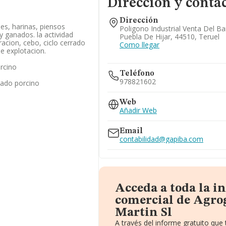
Dirección y conta
Dirección
es, harinas, piensos
Poligono Industrial Venta Del Ba
 ganados. la actividad
Puebla De Hijar, 44510, Teruel
acion, cebo, ciclo cerrado
Como llegar
de explotacion.
rcino
Teléfono
978821602
nado porcino
Web
Añadir Web
Email
contabilidad@gapiba.com
Acceda a toda la 
comercial de Agro
Martin Sl
A través del informe gratuito qu