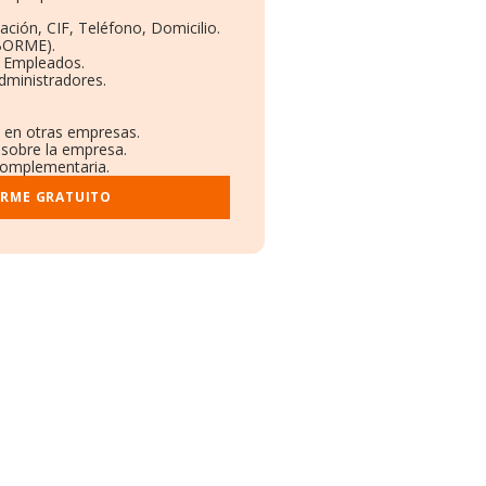
ación, CIF, Teléfono, Domicilio.
(BORME).
y Empleados.
dministradores.
s en otras empresas.
 sobre la empresa.
 complementaria.
ORME GRATUITO