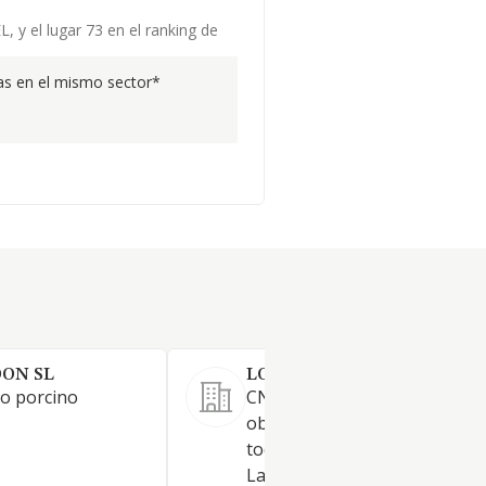
, y el lugar 73 en el ranking de
s en el mismo sector*
ON SL
LOS NAVAJOS 2015 SL.
o porcino
CNAE-2009: 01.46 Constituye 
objeto social: La explotación 
toda clase de animales y gan
La producción elaboración y