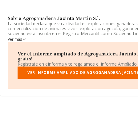
Sobre Agroganadera Jacinto Martin S.l.
La sociedad declara que su actividad es explotaciones ganaderas
comercialización de animales vivos. explotación agrícola, ganader
sociedad está inscrita en el Registro Mercantil como Sociedad Lim
referencia CNAE corresponde a 'Explotación de ganado ovino y c
Ver más
0145. La empresa no tiene actividad en mercados exteriores.
La sociedad
Agroganadera Jacinto Martin S.L
, con CIF B0669
Ver el informe ampliado de Agroganadera Jacinto M
Travesia San Benito núm. 2 Piso 2 A, (06420), en el municipio de
gratis!
Extremadura.
Regístrate en eInforma y te regalamos el Informe Ampliado
En base a la información de la que dispone INFORMA sobre 1.264
VER INFORME AMPLIADO DE AGROGANADERA JACINTO
nacional la facturación asciende a 572 millones de euros y la med
compañías es de 453 mil euros de ventas. Para aportar ulterior i
el ámbito sectorial, la media de empleados de las empresas es d
antigüedad desde la constitución es de 18 años.