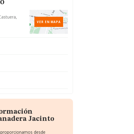
to
Castuera,
VER EN MAPA
formación
anadera Jacinto
te proporcionamos desde