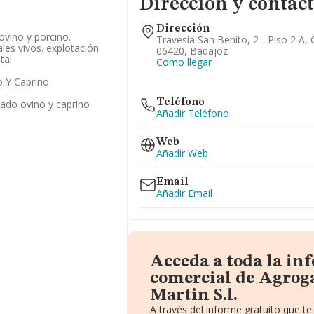
Dirección y contac
Dirección
ovino y porcino.
Travesia San Benito, 2 - Piso 2 A, 
les vivos. explotación
06420, Badajoz
tal
Como llegar
 Y Caprino
Teléfono
nado ovino y caprino
Añadir Teléfono
Web
Añadir Web
Email
Añadir Email
Acceda a toda la in
comercial de Agrog
Martin S.l.
A través del informe gratuito que 