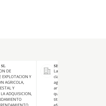
 SL
SERENA RUSTICA S.L.
ION DE
La explotación económica de
E EXPLOTACION Y
clase de fincas rústicas y
N AGRICOLA,
agroganaderas, propias o
ESTAL Y
arrendadas o cualesquiera ot
) LA ADQUISICION,
que pudiera poseer por cualq
ENDAMIENTO
título jurídico, para lo que
ARRENDAMIENTO
efectuará en estas las