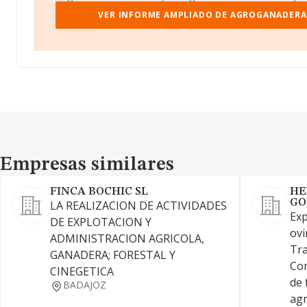
VER INFORME AMPLIADO DE AGROGANADERA 
Empresas similares
Empresas similares
FINCA BOCHIC SL
HE
GO
LA REALIZACION DE ACTIVIDADES
Exp
DE EXPLOTACION Y
ovi
ADMINISTRACION AGRICOLA,
Tra
GANADERA; FORESTAL Y
Com
CINEGETICA
de 
BADAJOZ
agr