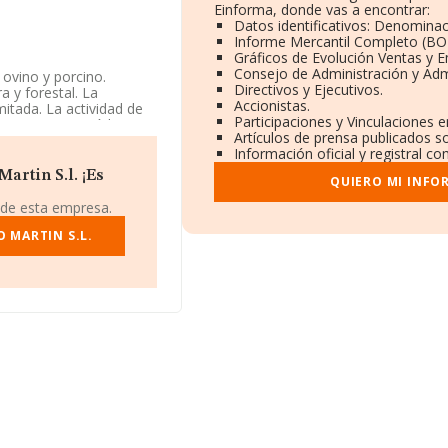
Einforma, donde vas a encontrar:
Datos identificativos: Denominac
Informe Mercantil Completo (B
Gráficos de Evolución Ventas y 
Consejo de Administración y Adm
 ovino y porcino.
Directivos y Ejecutivos.
a y forestal. La
Accionistas.
itada. La actividad de
Participaciones y Vinculaciones 
aprino', cuyo Código es
Artículos de prensa publicados s
Información oficial y registral c
5639, se encuentra en
artin S.l. ¡Es
QUIERO MI INFO
 Castuera, Badajoz,
 de esta empresa.
 compañías, a nivel
 MARTIN S.L.
ia entre todas las
nformación de interés en
e 2. La media de