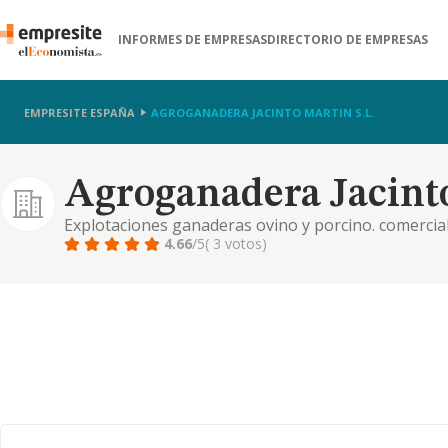
INFORMES DE EMPRESAS
DIRECTORIO DE EMPRESAS
EMPRESITE ESPAÑA
AGROGANADERA JACINTO MARTIN S.L.
Agroganadera Jacinto
Explotaciones ganaderas ovino y porcino. comerciali
ganadera y forestal
4.66
/5
( 3 votos)