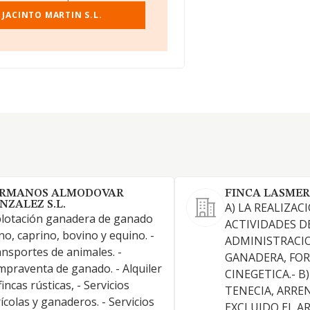
JACINTO MARTIN S.L.
RMANOS ALMODOVAR
FINCA LASMER
NZALEZ S.L.
A) LA REALIZAC
lotación ganadera de ganado
ACTIVIDADES D
no, caprino, bovino y equino. -
ADMINISTRACIO
nsportes de animales. -
GANADERA, FOR
praventa de ganado. - Alquiler
CINEGETICA.- B
fincas rústicas, - Servicios
TENECIA, ARR
ícolas y ganaderos. - Servicios
EXCLUIDO EL 