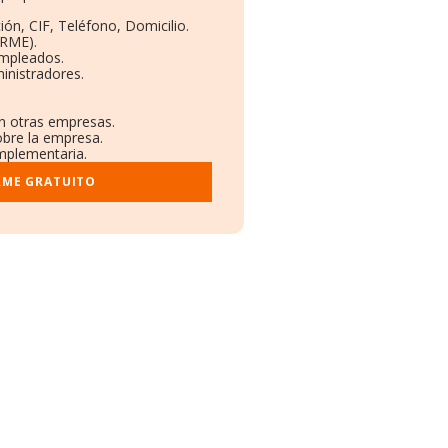
ión, CIF, Teléfono, Domicilio.
ORME).
Empleados.
inistradores.
en otras empresas.
obre la empresa.
omplementaria.
RME GRATUITO