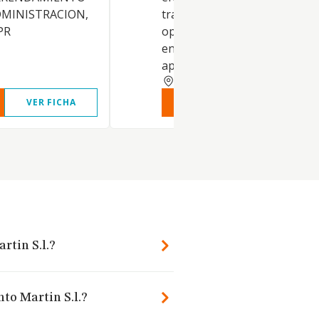
DMINISTRACION,
transformaciones que estime
PR
oportunas, así como su cultiv
en general el uso y
aprovechamiento qu
BADAJOZ
VER FICHA
VER INFORME
VER FIC
rtin S.l.?
to Martin S.l.?