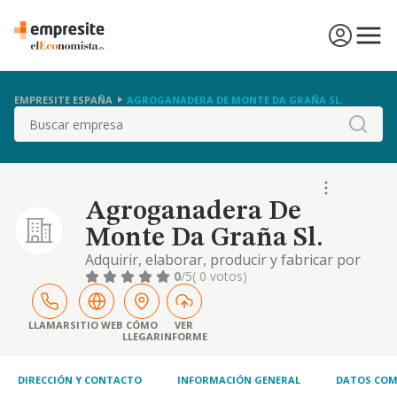
EMPRESITE ESPAÑA
AGROGANADERA DE MONTE DA GRAÑA SL.
Buscar
Agroganadera De
Monte Da Graña Sl.
Adquirir, elaborar, producir y fabricar por
cualquier procedimiento, huevos, animales,
0
/5
( 0 votos)
piensos, materiales, instrumentos,
maquinaria, instalaciones o cualesquiera
otros elementos necesarios o convenientes
LLAMAR
SITIO WEB
CÓMO
VER
LLEGAR
INFORME
para la producción o fomento agrario
DIRECCIÓN Y CONTACTO
INFORMACIÓN GENERAL
DATOS COM