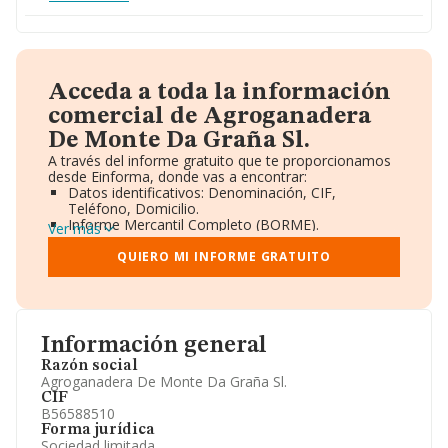
Acceda a toda la información
comercial de Agroganadera
De Monte Da Graña Sl.
A través del informe gratuito que te proporcionamos
desde Einforma, donde vas a encontrar:
Datos identificativos: Denominación, CIF,
Teléfono, Domicilio.
Informe Mercantil Completo (BORME).
Ver más
Gráficos de Evolución Ventas y Empleados.
Consejo de Administración y Administradores.
QUIERO MI INFORME GRATUITO
Directivos y Ejecutivos.
Accionistas.
Participaciones y Vinculaciones en otras empresas.
Artículos de prensa publicados sobre la empresa.
Información oficial y registral complementaria.
Información general
Razón social
Agroganadera De Monte Da Graña Sl.
CIF
B56588510
Forma jurídica
Sociedad limitada