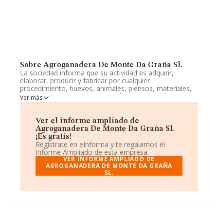
Sobre Agroganadera De Monte Da Graña Sl.
La sociedad informa que su actividad es adquirir,
elaborar, producir y fabricar por cualquier
procedimiento, huevos, animales, piensos, materiales,
instrumentos, maquinaria, instalaciones o cualesquiera
Ver más
otros elementos necesarios o convenientes para la
producción o fomento agrario. La empresa es una
Sociedad Limitada. Su CNAE corresponde a 0147 con
Ver el informe ampliado de
código 'Avicultura'. La compañía no tiene actividad en
Agroganadera De Monte Da Graña Sl.
mercados exteriores.
¡Es gratis!
Regístrate en eInforma y te regalamos el
Respecto a la posición de la empresa según los niveles
Informe Ampliado de esta empresa.
de facturación, en los distintos rankings, INFORMA
VER INFORME AMPLIADO DE
facilita la siguiente información: se ha situado en la
AGROGANADERA DE MONTE DA GRAÑA
SL.
posición 116 del ranking sectorial, se encuentran mejor
posicionadas las siguientes empresas del sector:
Granja
San Antonio S.L
y
Rusticas El Regacho Sat N 8337
;
en cambio, algunas de las empresas españolas que
están por debajo son
Turotrans S.A
y
Granja El
Cardonal, Sociedad Limitada
. En el ranking nacional,