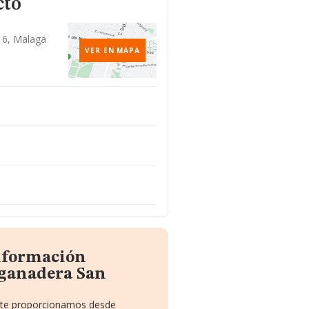
cto
16, Malaga
VER EN MAPA
información
oganadera San
e te proporcionamos desde