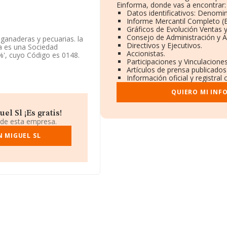
Einforma, donde vas a encontrar:
Datos identificativos: Denomin
Informe Mercantil Completo 
Gráficos de Evolución Ventas 
Consejo de Administración y A
 ganaderas y pecuarias. la
Directivos y Ejecutivos.
a es una Sociedad
Accionistas.
%', cuyo Código es 0148.
Participaciones y Vinculacione
Artículos de prensa publicado
Información oficial y registra
QUIERO MI INF
 B14866362, se encuentra
l Sl ¡Es gratis!
2 compañías, la
 de esta empresa.
uros y el promedio de la
544 mil euros. Teniendo en
 MIGUEL SL
RMA constan 63 empresas,
ulterior información de
resas es de 3. La