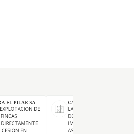
 EL PILAR SA
CARDOSUR S.L. (EXTINGUI
 EXPLOTACION DE
LA CRIA DE ANIMALES
 FINCAS
DOMESTICOS, SU COMECIO,
N DIRECTAMENTE
IMPORTACION Y EXPORTAC
 CESION EN
ASI COMO LA ORGANIZACION