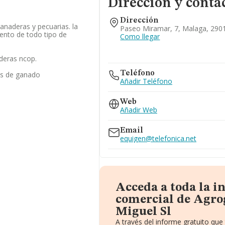
Dirección y conta
Dirección
anaderas y pecuarias. la
Paseo Miramar, 7, Malaga, 290
nto de todo tipo de
Como llegar
deras ncop.
Teléfono
es de ganado
Añadir Teléfono
Web
Añadir Web
Email
equigen@telefonica.net
Acceda a toda la 
comercial de Agr
Miguel Sl
A través del informe gratuito qu