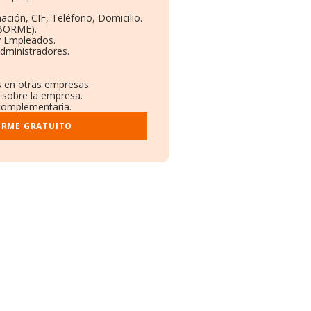
ación, CIF, Teléfono, Domicilio.
(BORME).
y Empleados.
dministradores.
s en otras empresas.
s sobre la empresa.
l complementaria.
ORME GRATUITO