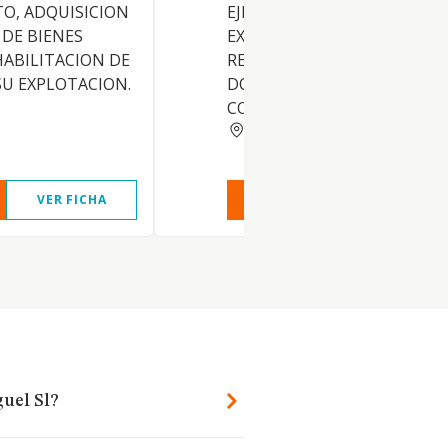
O, ADQUISICION
EJECUCION DE CONCURSOS,
 DE BIENES
EXPOSICIONES, Y ACTOS
ABILITACION DE
RELACIONADOS CON LOS A
SU EXPLOTACION.
DOMESTICOS. LA FABRICACI
COMERCIO, IMPORTACION
MALAGA
VER FICHA
VER INFORME
VER FIC
uel Sl?