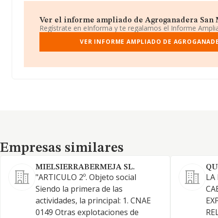
Ver el informe ampliado de Agroganadera San Mi
Regístrate en eInforma y te regalamos el Informe Ampl
VER INFORME AMPLIADO DE AGROGANADE
Empresas similares
Empresas similares
MIELSIERRABERMEJA SL.
QU
"ARTICULO 2º. Objeto social
LA
Siendo la primera de las
CA
actividades, la principal: 1. CNAE
EX
0149 Otras explotaciones de
RE