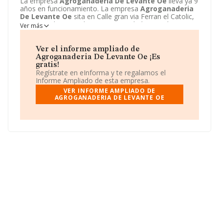
La empresa
Agroganaderia De Levante Oe
lleva ya 9
años en funcionamiento. La empresa
Agroganaderia
De Levante Oe
sita en Calle gran via Ferran el Catolic,
71 - 29, Valencia, Valencia. La actividad CNAE de esta
Ver más
compañía es 0161 - Actividades de apoyo a la
agricultura. La emprea
Agroganaderia De Levante
Oe
se registra como Comunidad de bienes.
Ver el informe ampliado de
Agroganaderia De Levante Oe ¡Es
gratis!
Regístrate en eInforma y te regalamos el
Informe Ampliado de esta empresa.
VER INFORME AMPLIADO DE
AGROGANADERIA DE LEVANTE OE