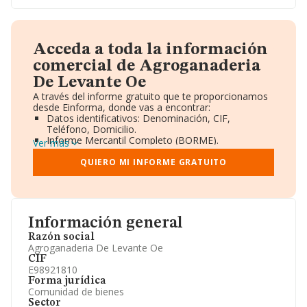
Acceda a toda la información
comercial de Agroganaderia
De Levante Oe
A través del informe gratuito que te proporcionamos
desde Einforma, donde vas a encontrar:
Datos identificativos: Denominación, CIF,
Teléfono, Domicilio.
Informe Mercantil Completo (BORME).
Ver más
Gráficos de Evolución Ventas y Empleados.
Consejo de Administración y Administradores.
QUIERO MI INFORME GRATUITO
Directivos y Ejecutivos.
Accionistas.
Participaciones y Vinculaciones en otras empresas.
Artículos de prensa publicados sobre la empresa.
Información oficial y registral complementaria.
Información general
Razón social
Agroganaderia De Levante Oe
CIF
E98921810
Forma jurídica
Comunidad de bienes
Sector