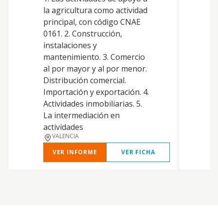
T
la agricultura como actividad
m
principal, con código CNAE
T
0161. 2. Construcción,
r
instalaciones y
C
mantenimiento. 3. Comercio
a
al por mayor y al por menor.
e
Distribución comercial.
l
Importación y exportación. 4.
Actividades inmobiliarias. 5.
La intermediación en
actividades
VALENCIA
VER INFORME
VER FICHA