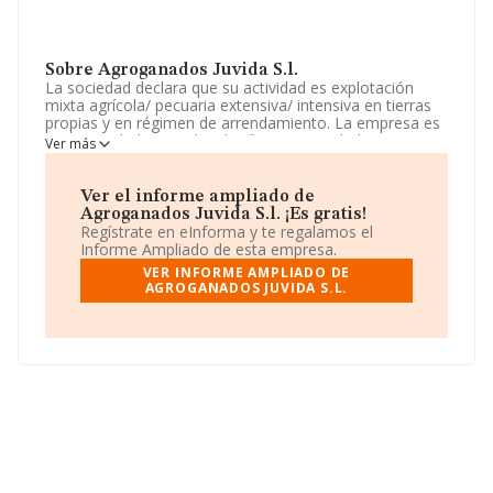
Sobre Agroganados Juvida S.l.
La sociedad declara que su actividad es explotación
mixta agrícola/ pecuaria extensiva/ intensiva en tierras
propias y en régimen de arrendamiento. La empresa es
una Sociedad Limitada. Clasifica su actividad CNAE
Ver más
como 'Explotación de ganado porcino', código 0146. No
realiza actividad de importación y/o exportación.
Ver el informe ampliado de
La sociedad española
Agroganados Juvida S.L
, con
Agroganados Juvida S.l. ¡Es gratis!
NIF B06701833, se encuentra en Avenida Luisa Marin
Regístrate en eInforma y te regalamos el
Mira núm. 20, (06130), en el municipio de Valverde De
Informe Ampliado de esta empresa.
Leganes, Badajoz, Extremadura.
VER INFORME AMPLIADO DE
AGROGANADOS JUVIDA S.L.
En relación con el sector y disponiendo de los datos de
hasta 3.987 empresas, a nivel nacional la facturación
asciende a 14.436 millones de euros y se estima que el
promedio de la facturación entre todas las empresas es
de 3 millones de euros. Con el fin de ampliar la
información relativa a las compañías, la media de
empleados es de 4. La media de antigüedad desde la
constitución es de 20 años.