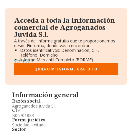
Acceda a toda la información
comercial de Agroganados
Juvida S.l.
A través del informe gratuito que te proporcionamos
desde Einforma, donde vas a encontrar:
Datos identificativos: Denominación, CIF,
Teléfono, Domicilio.
Informe Mercantil Completo (BORME).
Ver más
Gráficos de Evolución Ventas y Empleados.
Consejo de Administración y Administradores.
QUIERO MI INFORME GRATUITO
Directivos y Ejecutivos.
Accionistas.
Participaciones y Vinculaciones en otras empresas.
Artículos de prensa publicados sobre la empresa.
Información oficial y registral complementaria.
Información general
Razón social
Agroganados Juvida S.l.
CIF
B06701833
Forma jurídica
Sociedad limitada
Sector