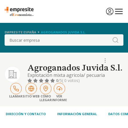
EMPRESITE ESPAÑA
AGROGANADOS JUVIDA S.L.
Buscar
Agroganados Juvida S.l.
Explotación mixta agricola/ pecuaria
extensiva/ intensiva en tierras propias y en
0
/5
( 0 votos)
régimen de arrendamiento
LLAMAR
SITIO WEB
CÓMO
VER
LLEGAR
INFORME
DIRECCIÓN Y CONTACTO
INFORMACIÓN GENERAL
DATOS COM