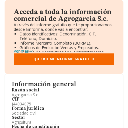
Acceda a toda la información
comercial de Agrogarcia S.c.
A través del informe gratuito que te proporcionamos
desde Einforma, donde vas a encontrar:
Datos identificativos: Denominación, CIF,
Teléfono, Domicilio.
Informe Mercantil Completo (BORME).
Gráficos de Evolución Ventas y Empleados.
Ver más
Consejo de Administración y Administradores.
Directivos y Ejecutivos.
QUIERO MI INFORME GRATUITO
Accionistas.
Participaciones y Vinculaciones en otras empresas.
Artículos de prensa publicados sobre la empresa.
Información oficial y registral complementaria.
Información general
Razón social
Agrogarcia S.c.
CIF
J44934875
Forma jurídica
Sociedad civil
Sector
Agricultura
Fecha de constitución