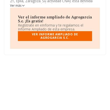
21, Epila, Zaragoza. Su actividad CNAE está definida
como 0161 - Actividades de apoyo a la agricultura. La
Ver más
forma jurídica de
Agrogarcia S.c.
es Sociedad civil.
Ver el informe ampliado de Agrogarcia
S.c. ¡Es gratis!
Regístrate en eInforma y te regalamos el
Informe Ampliado de esta empresa.
VER INFORME AMPLIADO DE
AGROGARCIA S.C.