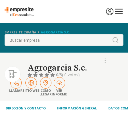
EMPRESITE ESPAÑA
AGROGARCIA S.C.
Buscar
Agrogarcia S.c.
0
/5
( 0 votos)
LLAMAR
SITIO WEB
CÓMO
VER
LLEGAR
INFORME
DIRECCIÓN Y CONTACTO
INFORMACIÓN GENERAL
DATOS COM