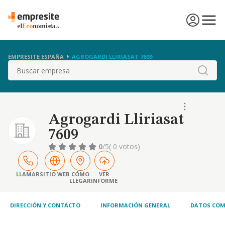
EMPRESITE ESPAÑA
AGROGARDI LLIRIASAT 7609
Buscar
Agrogardi Lliriasat
7609
0
/5
( 0 votos)
LLAMAR
SITIO WEB
CÓMO
VER
LLEGAR
INFORME
DIRECCIÓN Y CONTACTO
INFORMACIÓN GENERAL
DATOS COM