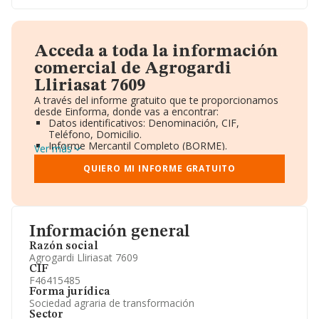
Acceda a toda la información
comercial de Agrogardi
Lliriasat 7609
A través del informe gratuito que te proporcionamos
desde Einforma, donde vas a encontrar:
Datos identificativos: Denominación, CIF,
Teléfono, Domicilio.
Informe Mercantil Completo (BORME).
Ver más
Gráficos de Evolución Ventas y Empleados.
Consejo de Administración y Administradores.
QUIERO MI INFORME GRATUITO
Directivos y Ejecutivos.
Accionistas.
Participaciones y Vinculaciones en otras empresas.
Artículos de prensa publicados sobre la empresa.
Información oficial y registral complementaria.
Información general
Razón social
Agrogardi Lliriasat 7609
CIF
F46415485
Forma jurídica
Sociedad agraria de transformación
Sector