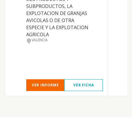
SUBPRODUCTOS, LA
a
EXPLOTACION DE GRANJAS
c
AVICOLAS O DE OTRA
y
ESPECIE Y LA EXPLOTACION
A
AGRICOLA
a
VALENCIA
c
i
t
r
VER INFORME
VER FICHA