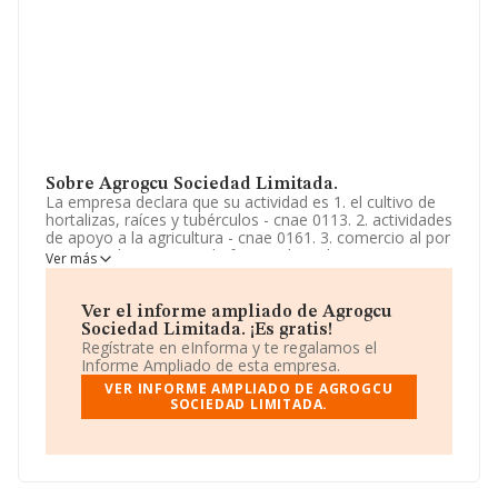
Sobre Agrogcu Sociedad Limitada.
La empresa declara que su actividad es 1. el cultivo de
hortalizas, raíces y tubérculos - cnae 0113. 2. actividades
de apoyo a la agricultura - cnae 0161. 3. comercio al por
mayor y al por menor de frutas y hortalizas - cnae 4631
Ver más
y 4721. 4. transporte de mercancías por carretera - cnae
4941. el código cnae de la actividad pri. La sociedad está
registrada como Sociedad Limitada. La actividad de
Ver el informe ampliado de Agrogcu
referencia CNAE corresponde a 'Cultivo de hortalizas,
Sociedad Limitada. ¡Es gratis!
raíces y tubérculos', cuyo Código es 0113. La sociedad
Regístrate en eInforma y te regalamos el
no tiene actividad en mercados exteriores.
Informe Ampliado de esta empresa.
VER INFORME AMPLIADO DE AGROGCU
La empresa española
Agrogcu Sociedad Limitada
,
SOCIEDAD LIMITADA.
NIF B19914928, se encuentra en Avenida D'ausias
March núm. 82 Piso 1 3, (46026), en el municipio de
Valencia, Comunidad Valenciana.
Con los datos a disposición de INFORMA sobre 6.578