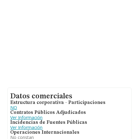
empresas pertenecientes al sector, la facturación en el
ámbito nacional alcanza los 4.582 millones de euros y
se calcula un promedio de facturación de 696 mil euros
entre todas las compañías. En cuanto a la información
relativa a la provincia de Valencia, en la base de datos
INFORMA constan 146 empresas, cuyas ventas han
alcanzado los 29 millones de euros. Con el fin de
ampliar la información relativa a las compañías, la
antigüedad desde la constitución es de 13 años. La
media de empleados es de 8.
Datos comerciales
Estructura corporativa - Participaciones
NO
Contratos Públicos Adjudicados
Ver Información
Incidencias de Fuentes Públicas
Ver Información
Operaciones Internacionales
No constan