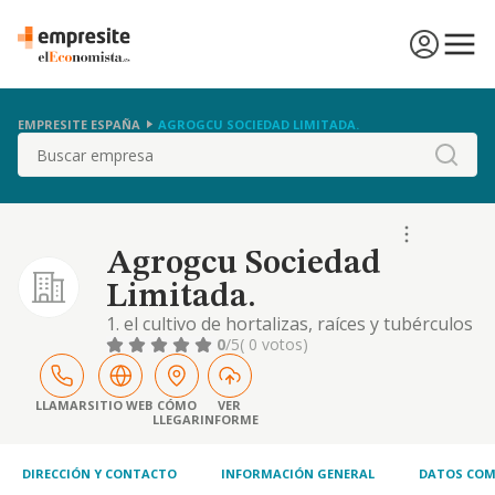
EMPRESITE ESPAÑA
AGROGCU SOCIEDAD LIMITADA.
Buscar
Agrogcu Sociedad
Limitada.
1. el cultivo de hortalizas, raíces y tubérculos
- cnae 0113. 2. actividades de apoyo a la
0
/5
( 0 votos)
agricultura - cnae 0161. 3. comercio al por
mayor y al por menor de frutas y hortalizas -
cnae 4631 y 4721. 4. transporte de
LLAMAR
SITIO WEB
CÓMO
VER
LLEGAR
INFORME
mercancías por carretera - cnae 4941. el
código cnae de la actividad pri
DIRECCIÓN Y CONTACTO
INFORMACIÓN GENERAL
DATOS COM