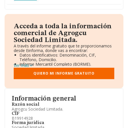
Acceda a toda la información
comercial de Agrogcu
Sociedad Limitada.
A través del informe gratuito que te proporcionamos
desde Einforma, donde vas a encontrar:
Datos identificativos: Denominación, CIF,
Teléfono, Domicilio.
Informe Mercantil Completo (BORME).
Ver más
Gráficos de Evolución Ventas y Empleados.
Consejo de Administración y Administradores.
QUIERO MI INFORME GRATUITO
Directivos y Ejecutivos.
Accionistas.
Participaciones y Vinculaciones en otras empresas.
Artículos de prensa publicados sobre la empresa.
Información oficial y registral complementaria.
Información general
Razón social
Agrogcu Sociedad Limitada.
CIF
B19914928
Forma jurídica
Sociedad limitada