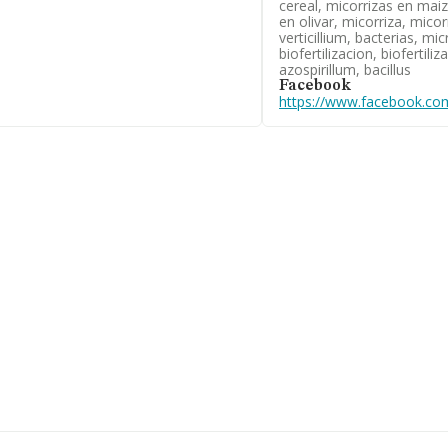
cereal, micorrizas en maiz
de cereales,plantas,abonos y
en olivar, micorriza, mico
cuanto a la posición en el ranking de
verticillium, bacterias, m
nto a la posición en el ranking
biofertilizacion, biofertili
azospirillum, bacillus
Facebook
https://www.facebook.com