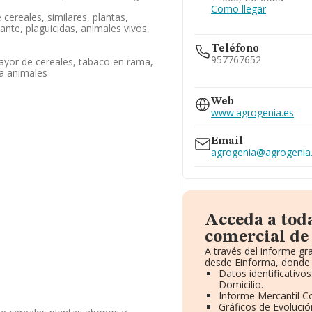
Como llegar
cereales, similares, plantas,
zante, plaguicidas, animales vivos,
Teléfono
957767652
ayor de cereales, tabaco en rama,
ra animales
675...
Web
Ver teléfono 675...
www.agrogenia.es
Email
agrogenia@agrogenia
Acceda a tod
comercial de
A través del informe g
desde Einforma, donde 
Datos identificativo
Domicilio.
Informe Mercantil 
Gráficos de Evoluci