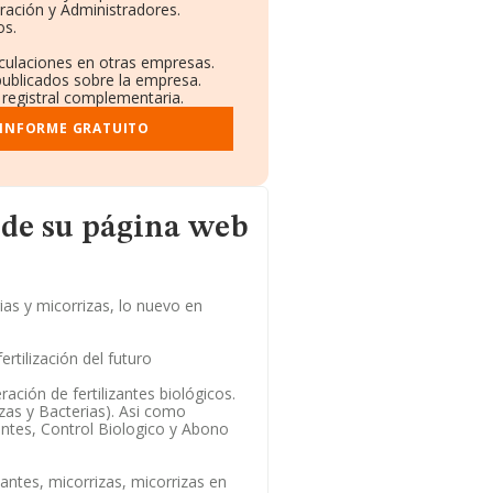
ración y Administradores.
os.
nculaciones en otras empresas.
publicados sobre la empresa.
y registral complementaria.
 INFORME GRATUITO
gina web
 de su página web
rias y micorrizas, lo nuevo en
fertilización del futuro
ación de fertilizantes biológicos.
rizas y Bacterias). Asi como
antes, Control Biologico y Abono
lantes, micorrizas, micorrizas en