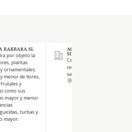
A BARBARA SL
AGROQUIMICOS HERMANO
SILLERO RUIZ SL
ra por objeto la
Comercio al por mayor de
ores, plantas
cereales, piensos fitosanitari
 y ornamentales;
semillas y fertilizantes.
y menor de llores,
CORDOBA
 frutales y
si como sus
cio mayor y menor
ancias
aguicidas, turbas y
io mayor.