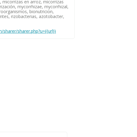
, micorrizas en arroz, micorrizas
rrización, mycorrhizae, mycorrhizal,
icroorganismos, bionutricion,
zantes, rizobacterias, azotobacter,
/sharer/sharer.php?u={{url}}