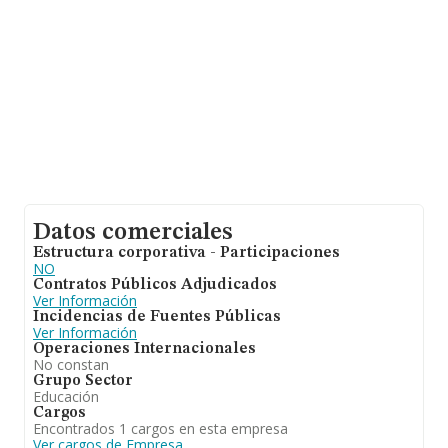
información de la provincia de Málaga, en la base de
datos de INFORMA aparecen 1154 empresas, cuyas
ventas han alcanzado los 198 millones de euros. Para
aportar ulterior información de interés en el ámbito
sectorial, la antigüedad alcanza los 14 años desde la
constitución. La media de empleados de las empresas
es de 3.
Datos comerciales
Estructura corporativa - Participaciones
NO
Contratos Públicos Adjudicados
Ver Información
Incidencias de Fuentes Públicas
Ver Información
Operaciones Internacionales
No constan
Grupo Sector
Educación
Cargos
Encontrados 1 cargos en esta empresa
Ver cargos de Empresa