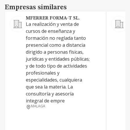
Empresas similares
Empresas similares
MFERRER FORMA-T SL.
La realización y venta de
l
cursos de enseñanza y
c
formación no reglada tanto
f
presencial como a distancia
i
dirigido a personas físicas,
c
jurídicas y entidades públicas;
e
y de todo tipo de actividades
T
profesionales y
d
especialidades, cualquiera
d
que sea la materia. La
a
consultoría y asesoría
integral de empre
MALAGA