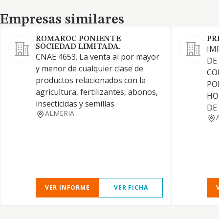
Empresas similares
Empresas similares
ROMAROC PONIENTE
PR
SOCIEDAD LIMITADA.
IM
CNAE 4653. La venta al por mayor
DE
y menor de cualquier clase de
CO
productos relacionados con la
PO
agricultura, fertilizantes, abonos,
HO
insecticidas y semillas
DE
ALMERIA
VER INFORME
VER FICHA