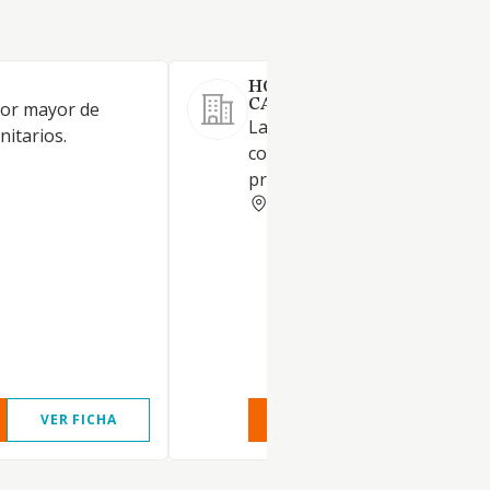
HORTALIZAS LIDMERCARR
CAMPOS DE NIJAR SL
por mayor de
La sociedad tendrá por objeto
nitarios.
comercialización y exportació
productos agrícolas
ALMERIA
VER FICHA
VER INFORME
VER FIC