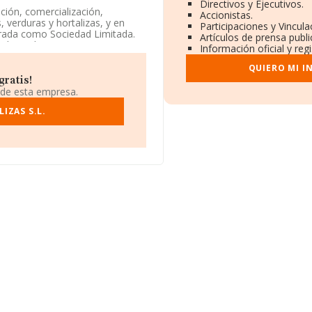
Directivos y Ejecutivos.
ción, comercialización,
Accionistas.
 verduras y hortalizas, y en
Participaciones y Vincul
trada como Sociedad Limitada.
Artículos de prensa publ
eales, tabaco en rama, simientes
Información oficial y reg
ctividad en mercados exteriores.
QUIERO MI I
 su domicilio social establecido
gratis!
io de Vicar, Almería, Andalucía.
 de esta empresa.
.199 empresas, en el ámbito
IZAS S.L.
os y el promedio de la
 millones de euros. Por último,
resa, la media de empleados es