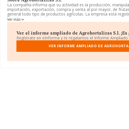
Sobre Agrohortalizas S.l.
La compañía informa que su actividad es la producción, manipula
importación, exportación, compra y venta al por mayor, de frutas,
general todo tipo de productos agrícolas. La empresa está regis
Clasifica su actividad CNAE como 'Comercio al por mayor de cer
Ver más
y alimentos para animales', código 4621. La compañía no tiene a
La sociedad española
Agrohortalizas S.L
, NIF B04538492, tiene
Ver el informe ampliado de Agrohortalizas S.l. ¡Es 
en Calle Cortijo El Medico Canal núm. 4605, (04738), en el municip
Regístrate en eInforma y te regalamos el Informe Ampliado
En relación con el sector y disponiendo de los datos de hasta 12
VER INFORME AMPLIADO DE AGROHORTAL
nacional la facturación alcanza la cifra de 26.805 millones de eur
facturación de ventas entre todas las compañías asciende a los 2
con el fin de ampliar la información relativa al ámbito de la emp
de 2. La antigüedad desde la constitución es de 21 años.