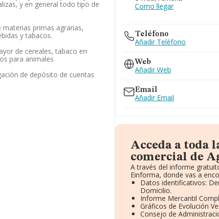
alizas, y en general todo tipo de
Como llegar
 materias primas agrarias,
Teléfono
ebidas y tabacos.
Añadir Teléfono
ayor de cereales, tabaco en
tos para animales
Web
Añadir Web
gación de depósito de cuentas
Email
Añadir Email
Acceda a toda 
comercial de Ag
A través del informe gratu
Einforma, donde vas a enco
Datos identificativos: D
Domicilio.
Informe Mercantil Comp
Gráficos de Evolución V
Consejo de Administraci