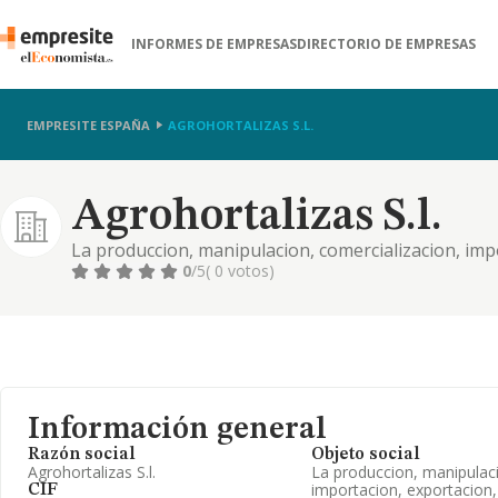
INFORMES DE EMPRESAS
DIRECTORIO DE EMPRESAS
EMPRESITE ESPAÑA
AGROHORTALIZAS S.L.
Agrohortalizas S.l.
La produccion, manipulacion, comercializacion, imp
mayor, de frutas, verduras y hortalizas, y en gener
0
/5
( 0 votos)
Información general
Razón social
Objeto social
Agrohortalizas S.l.
La produccion, manipulaci
importacion, exportacion
CIF