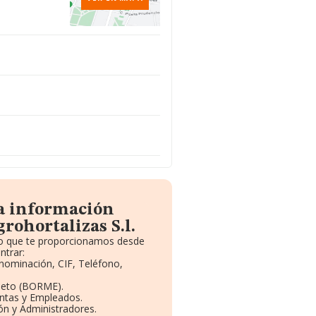
la información
rohortalizas S.l.
ito que te proporcionamos desde
ntrar:
enominación, CIF, Teléfono,
leto (BORME).
entas y Empleados.
ón y Administradores.