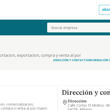
AÑA
Buscar
ortacion, exportacion, compra y venta al por
al todo tipo de productos agricolas
DIRECCIÓN Y CONTACTO
INFORMACIÓN 
Dirección y co
Dirección
on, comercializacion,
Calle Cortijo El Medico, 46
, compra y venta al por mayor,
04738, Almeria