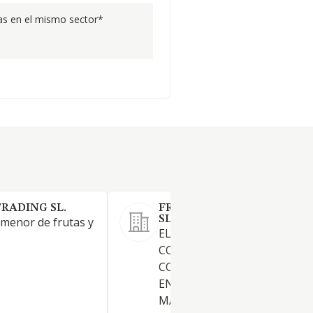
s en el mismo sector*
TRADING SL.
FRUTAS Y VERDURAS MARI
SL.
 menor de frutas y
EL CULTIVO Y
COMERCIALIZACION, INCLU
COMERCIO INTERIOR Y EXTE
EN REGIMEN DE MINORISTA
MAYORISTA DE PRODUCTOS