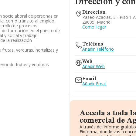
Dirección y con
Dirección
n sociolaboral de personas en
Paseo Acacias, 3 - Piso 1 A
cial como tránsito al empleo
28005, Madrid
arrollo de procesos
Como llegar
s de formación en el puesto de
l y social y trabajo
e la realización
Teléfono
Añadir Teléfono
frutas, verduras, hortalizas y
Web
nor de frutas y verduras
Añadir Web
Email
Añadir Email
Acceda a toda l
comercial de A
A través del informe gratui
Einforma, donde vas a encon