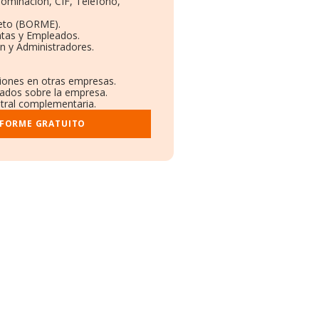
nominación, CIF, Teléfono,
eto (BORME).
ntas y Empleados.
n y Administradores.
ciones en otras empresas.
cados sobre la empresa.
istral complementaria.
NFORME GRATUITO