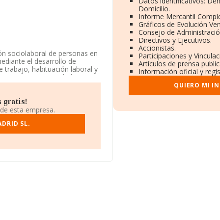
Datos identificativos: De
Domicilio.
Informe Mercantil Compl
Gráficos de Evolución Ve
Consejo de Administració
Directivos y Ejecutivos.
Accionistas.
ión sociolaboral de personas en
Participaciones y Vincula
ediante el desarrollo de
Artículos de prensa publi
 trabajo, habituación laboral y
Información oficial y reg
empresa es una Sociedad
io al por menor de frutas y
QUIERO MI I
4721. La compañía no tiene
 gratis!
 de esta empresa.
información a disposición de
 media de sector.
DRID SL.
empresa ha ganado 86 posiciones
ñía, en el ranking del sector,
itada
y
Sarwar S.L
; en cambio,
xperience S.L
y
Soluciones
g nacional, ha subido 91.590
ejor posicionadas en el ranking
tin S.L
; entre las compañías
iliaria Sociedad Limitada
y
s, pasando del 67.964 al