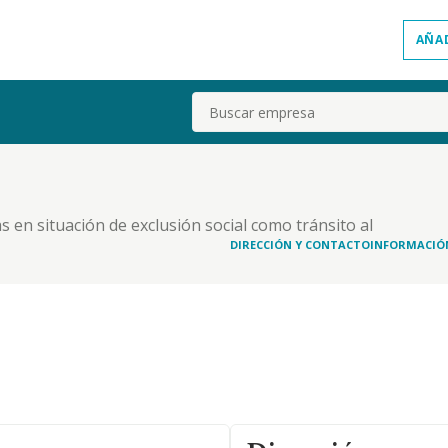
AÑA
Buscar
 en situación de exclusión social como tránsito al
s personalizados y asistidos de formación en el
DIRECCIÓN Y CONTACTO
INFORMACIÓ
rabajo remunerado en el ámbito de la realización