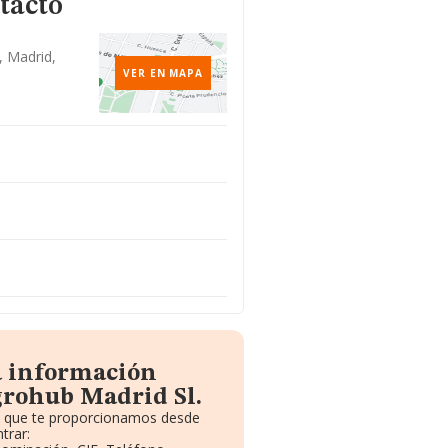
tacto
, Madrid,
VER EN MAPA
a información
grohub Madrid Sl.
to que te proporcionamos desde
trar: