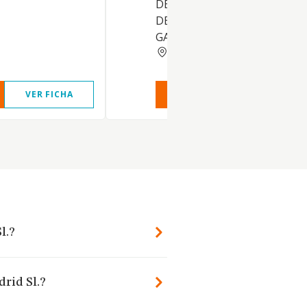
DERIVADOS DE LA EXPLOTA
DE LOS SECTORES AGRICOLA
GANADERO
MADRID
VER FICHA
VER INFORME
VER FIC
l.?
rid Sl.?