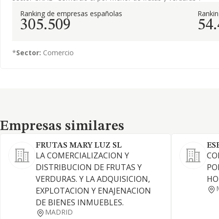
Ranking de empresas españolas
Ranki
305.509
54
*
Sector:
Comercio
Empresas similares
Empresas similares
FRUTAS MARY LUZ SL
ES
LA COMERCIALIZACION Y
CO
DISTRIBUCION DE FRUTAS Y
PO
VERDURAS. Y LA ADQUISICION,
HO
EXPLOTACION Y ENAJENACION
DE BIENES INMUEBLES.
MADRID