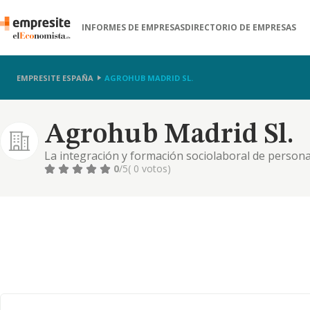
INFORMES DE EMPRESAS
DIRECTORIO DE EMPRESAS
EMPRESITE ESPAÑA
AGROHUB MADRID SL.
Agrohub Madrid Sl.
La integración y formación sociolaboral de personas
empleo ordinario mediante el desarrollo de proceso
0
/5
( 0 votos)
puesto de trabajo, habituación laboral y social y t