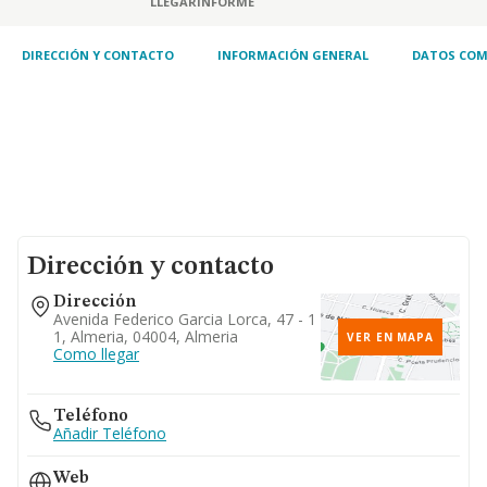
LLEGAR
INFORME
silvícola y agroindustrial, la siembra, cultivo,
reproducción, corte, comercialización
nacional
DIRECCIÓN Y CONTACTO
INFORMACIÓN GENERAL
DATOS COM
Dirección y contacto
Dirección
Avenida Federico Garcia Lorca, 47 - 1
1, Almeria, 04004, Almeria
VER EN MAPA
Como llegar
Teléfono
Añadir Teléfono
Web