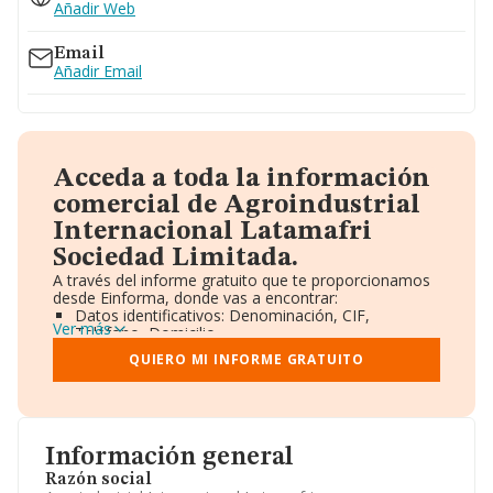
Añadir Web
Email
Añadir Email
Acceda a toda la información
comercial de Agroindustrial
Internacional Latamafri
Sociedad Limitada.
A través del informe gratuito que te proporcionamos
desde Einforma, donde vas a encontrar:
Datos identificativos: Denominación, CIF,
Ver más
Teléfono, Domicilio.
Informe Mercantil Completo (BORME).
QUIERO MI INFORME GRATUITO
Gráficos de Evolución Ventas y Empleados.
Consejo de Administración y Administradores.
Directivos y Ejecutivos.
Accionistas.
Participaciones y Vinculaciones en otras empresas.
Información general
Artículos de prensa publicados sobre la empresa.
Información oficial y registral complementaria.
Razón social