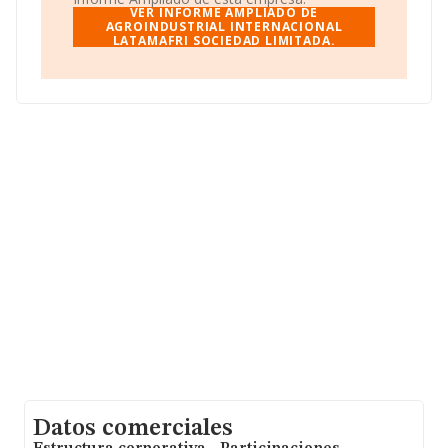
La empresa española
Agroindustrial Internacional
VER INFORME AMPLIADO DE
Latamafri Sociedad Limitada
AGROINDUSTRIAL INTERNACIONAL
, con CIF B04870440,
LATAMAFRI SOCIEDAD LIMITADA.
está situada en Avenida Federico Garcia Lorca núm. 47
1 1, (04004), Almería, Andalucía.
En relación con el sector y disponiendo de los datos de
hasta 13.853 empresas, a nivel nacional la facturación
asciende a 3.208 millones de euros y se calcula un
promedio de facturación de 231 mil euros entre todas
las compañías. Por último, con el fin de ampliar la
información relativa al ámbito de la empresa, la media
de antigüedad desde la constitución es de 13 años. Los
empleados de media son 2.
Datos comerciales