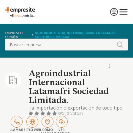
EMPRESITE
AGROINDUSTRIAL INTERNACIONAL LATAMAFRI
ESPAÑA
SOCIEDAD LIMITADA.
Buscar
Agroindustrial
Internacional
Latamafri Sociedad
Limitada.
-la importación o exportación de todo tipo
de bienes o mercancías para su
0
/5
( 0 votos)
comercialización al por menor o por mayor.
la prestación de todo tipo de servicios
técnicos y profesionales en materia agrícola,
LLAMAR
SITIO WEB
CÓMO
VER