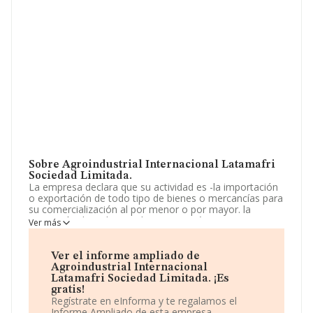
Sobre Agroindustrial Internacional Latamafri
Sociedad Limitada.
La empresa declara que su actividad es -la importación
o exportación de todo tipo de bienes o mercancías para
su comercialización al por menor o por mayor. la
prestación de todo tipo de servicios técnicos y
Ver más
profesionales en materia agrícola, silvícola y
agroindustrial, la siembra, cultivo, reproducción, corte,
comercialización nacional. La empresa aparece inscrita
Ver el informe ampliado de
en el Registro Mercantil como Sociedad Limitada. Su
Agroindustrial Internacional
actividad CNAE es 'Actividades de apoyo a la agricultura'
Latamafri Sociedad Limitada. ¡Es
con código 0161. La sociedad es importadora y
gratis!
exportadora.
Regístrate en eInforma y te regalamos el
Informe Ampliado de esta empresa.