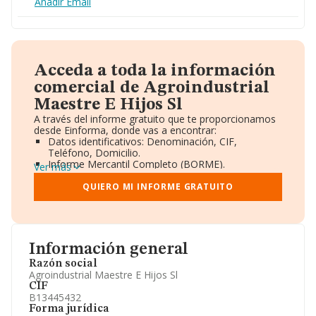
Añadir Email
Acceda a toda la información
comercial de Agroindustrial
Maestre E Hijos Sl
A través del informe gratuito que te proporcionamos
desde Einforma, donde vas a encontrar:
Datos identificativos: Denominación, CIF,
Teléfono, Domicilio.
Informe Mercantil Completo (BORME).
Ver más
Gráficos de Evolución Ventas y Empleados.
Consejo de Administración y Administradores.
QUIERO MI INFORME GRATUITO
Directivos y Ejecutivos.
Accionistas.
Participaciones y Vinculaciones en otras empresas.
Artículos de prensa publicados sobre la empresa.
Información oficial y registral complementaria.
Información general
Razón social
Agroindustrial Maestre E Hijos Sl
CIF
B13445432
Forma jurídica