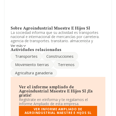
Sobre Agroindustrial Maestre E Hijos Sl
La sociedad informa que su actividad es transportes
nacional e internacional de mercancías por carretera.
agencia de transportes. transitario. almacenista y
distribuidor. movimiento de tierras. preparación y
Ver más
consolidacion de terrenos. demoliciones y derribos. La
Actividades relacionadas
sociedad está registrada como Sociedad Limitada. La
Transportes
Construcciones
actividad de referencia CNAE corresponde a 'Transporte
de mercancías por carretera', cuyo Código es 4941. La
Movimiento tierras
Terrenos
compañía no tiene actividad en mercados exteriores.
Agricultura ganaderia
Ha contado con el mismo número de empleados y
según los datos a disposición de INFORMA, ha tenido
un número de empleados por debajo de la media de
sector.
Ver el informe ampliado de
Agroindustrial Maestre E Hijos Sl ¡Es
Para ponerse en contacto con sus oficinas, la empresa
gratis!
facilita el número de teléfono 926802530.
Regístrate en eInforma y te regalamos el
Informe Ampliado de esta empresa.
La empresa española
Agroindustrial Maestre e Hijos
VER INFORME AMPLIADO DE
S.L
, con CIF B13445432, tiene su domicilio social
AGROINDUSTRIAL MAESTRE E HIJOS SL
establecido en Plaza Santo núm. 7, (13420), Malagón,