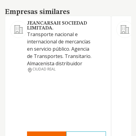
Empresas similares
Empresas similares
JEANCARSAH SOCIEDAD
LIMITADA.
Transporte nacional e
L
internacional de mercancías
s
en servicio público. Agencia
P
de Transportes. Transitario.
o
Almacenista distribuidor
u
CIUDAD REAL
5
M
R
C
a
l
d