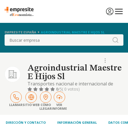
EMPRESITE ESPAÑA
AGROINDUSTRIAL MAESTRE E HIJOS SL
Buscar
Agroindustrial Maestre
E Hijos Sl
Transportes nacional e internacional de
mercancias por carretera. agencia de
0
/5
( 0 votos)
transportes. transitario. almacenista y
distribuidor. movimiento de tierras.
preparacion y consolidacion de terrenos.
LLAMAR
SITIO WEB
CÓMO
VER
LLEGAR
INFORME
demoliciones y derribos.
DIRECCIÓN Y CONTACTO
INFORMACIÓN GENERAL
DATOS COM