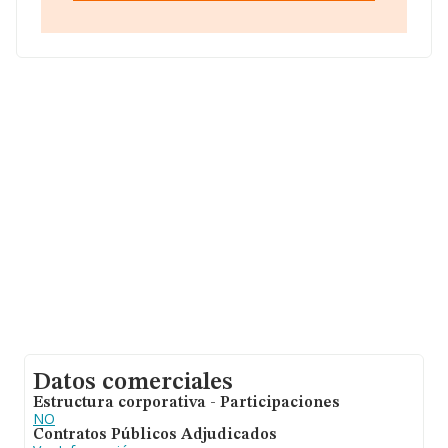
provincia de Ciudad Real, Castilla-la Mancha.
Con los datos a disposición de INFORMA sobre 62.013
empresas pertenecientes al sector, a nivel nacional la
facturación asciende a 44.874 millones de euros y el
promedio de la facturación de ventas entre todas las
compañías asciende a los 723 mil euros. Teniendo en
cuenta la información sobre Ciudad Real, en la base de
datos de INFORMA aparecen 779 empresas, con ventas
en el año 2011 de 411 millones de euros. Finalmente,
para completar los datos de sector, en 2011, la media
de empleados de las empresas es de 5. La antigüedad
desde la constitución es de 17 años.
Datos comerciales
Estructura corporativa - Participaciones
NO
Contratos Públicos Adjudicados