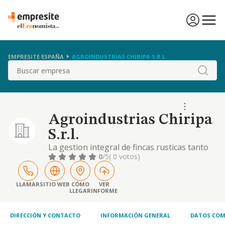
EMPRESITE ESPAÑA
AGROINDUSTRIAS CHIRIPA S.R.L.
Buscar
Agroindustrias Chiripa
S.r.l.
La gestion integral de fincas rusticas tanto
propias como en arrendamiento.
0
/5
( 0 votos)
LLAMAR
SITIO WEB
CÓMO
VER
LLEGAR
INFORME
DIRECCIÓN Y CONTACTO
INFORMACIÓN GENERAL
DATOS COM