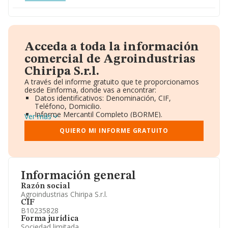
Acceda a toda la información
comercial de Agroindustrias
Chiripa S.r.l.
A través del informe gratuito que te proporcionamos
desde Einforma, donde vas a encontrar:
Datos identificativos: Denominación, CIF,
Teléfono, Domicilio.
Informe Mercantil Completo (BORME).
Ver más
Gráficos de Evolución Ventas y Empleados.
Consejo de Administración y Administradores.
QUIERO MI INFORME GRATUITO
Directivos y Ejecutivos.
Accionistas.
Participaciones y Vinculaciones en otras empresas.
Artículos de prensa publicados sobre la empresa.
Información oficial y registral complementaria.
Información general
Razón social
Agroindustrias Chiripa S.r.l.
CIF
B10235828
Forma jurídica
Sociedad limitada