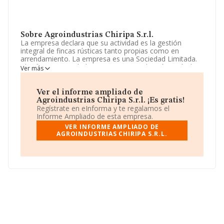
Sobre Agroindustrias Chiripa S.r.l.
La empresa declara que su actividad es la gestión
integral de fincas rústicas tanto propias como en
arrendamiento. La empresa es una Sociedad Limitada.
Clasifica su actividad CNAE como 'Producción agrícola
Ver más
combinada con la producción ganadera', código 0150.
No realiza actividad de importación y/o exportación.
Ver el informe ampliado de
Ha tenido un 317% más de empleados y teniendo en
Agroindustrias Chiripa S.r.l. ¡Es gratis!
cuenta la información disponible en INFORMA, ha
Regístrate en eInforma y te regalamos el
dispuesto de un número de empleados por encima de la
Informe Ampliado de esta empresa.
media de sector.
VER INFORME AMPLIADO DE
AGROINDUSTRIAS CHIRIPA S.R.L.
La compañía
Agroindustrias Chiripa S.R.L
, con NIF
B10235828, tiene su domicilio social establecido en
Lugar Puente De Trujillo núm. 3 Plt 2, (10600),
Plasencia, en Cáceres, Extremadura.
Con los datos a disposición de INFORMA sobre 9.787
empresas pertenecientes al sector, en el ámbito
nacional la facturación alcanza la cifra de 2.873 millones
de euros y se calcula un promedio de facturación de
293 mil euros entre todas las compañías. Respecto a la
información de la provincia (hablamos de Cáceres), en