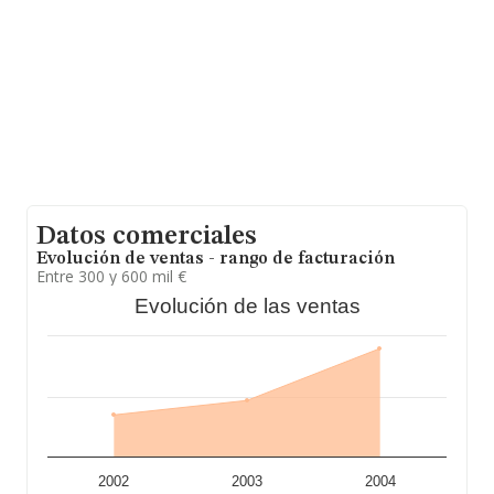
la base de datos INFORMA constan 219 empresas, con
ventas en el año 2005 de 46 millones de euros. Con el
fin de ampliar la información relativa a las compañías, la
antigüedad alcanza los 18 años desde la constitución.
La media de empleados de las empresas es de 2.
Datos comerciales
Evolución de ventas - rango de facturación
Entre 300 y 600 mil €
Evolución de las ventas
2002
2003
2004