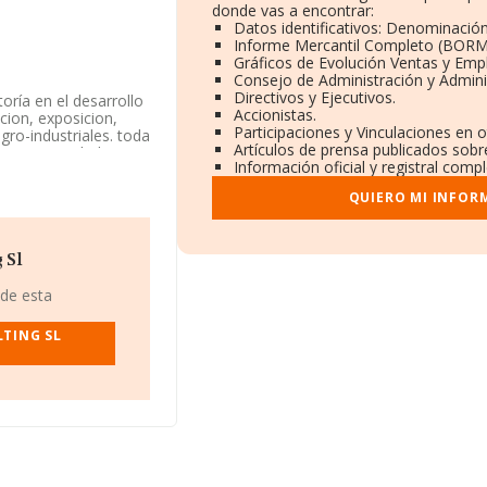
donde vas a encontrar:
Datos identificativos: Denominación
Informe Mercantil Completo (BORM
Gráficos de Evolución Ventas y Emp
Consejo de Administración y Admini
Directivos y Ejecutivos.
ría en el desarrollo
Accionistas.
icion, exposicion,
Participaciones y Vinculaciones en 
ro-industriales. toda
Artículos de prensa publicados sobr
ica su actividad CNAE
Información oficial y registral comp
 mercados exteriores.
QUIERO MI INFOR
F B71010425, está
.271 empresas, la
 Sl
 euros y el promedio
 los 210 mil euros.
 de esta
e datos INFORMA
s de euros. Por
TING SL
la empresa, los
stitución es de 13