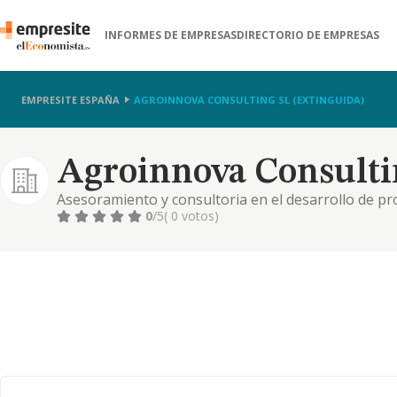
INFORMES DE EMPRESAS
DIRECTORIO DE EMPRESAS
EMPRESITE ESPAÑA
AGROINNOVA CONSULTING SL (EXTINGUIDA)
Agroinnova Consultin
Asesoramiento y consultoria en el desarrollo de pro
actividades de edicion, exposicion, publicacion, p
0
/5
( 0 votos)
agro-industriales. toda clas