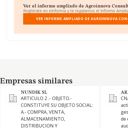
Ver el informe ampliado de Agroinnova Consultin
Regístrate en eInforma y te regalamos el Informe Ampl
VER INFORME AMPLIADO DE AGROINNOVA CONS
Empresas similares
Empresas similares
NUNDIK SL
AR
ARTICULO 2 .- OBJETO.-
CNA
CONSTITUYE SU OBJETO SOCIAL:
act
A.- COMPRA, VENTA,
ges
ALMACENAMIENTO,
de 
DISTRIBUCION Y
aud