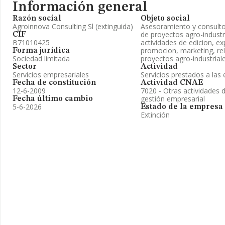
Información general
Razón social
Objeto social
Agroinnova Consulting Sl (extinguida)
Asesoramiento y consultor
de proyectos agro-industri
CIF
B71010425
actividades de edicion, ex
promocion, marketing, re
Forma jurídica
Sociedad limitada
proyectos agro-industriale
Sector
Actividad
Servicios empresariales
Servicios prestados a la
Fecha de constitución
Actividad CNAE
12-6-2009
7020 - Otras actividades 
gestión empresarial
Fecha último cambio
5-6-2026
Estado de la empresa
Extinción