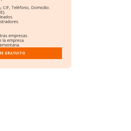
, CIF, Teléfono, Domicilio.
E).
leados.
stradores.
otras empresas.
e la empresa.
lementaria.
ME GRATUITO