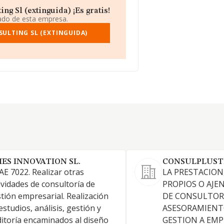
g Sl (extinguida) ¡Es gratis!
iado de esta empresa.
ULTING SL (EXTINGUIDA)
IES INNOVATION SL.
CONSULPLUSTE
E 7022. Realizar otras
LA PRESTACION
ividades de consultoría de
PROPIOS O AJEN
tión empresarial. Realización
DE CONSULTOR
estudios, análisis, gestión y
ASESORAMIENTO
itoría encaminados al diseño
GESTION A EMP