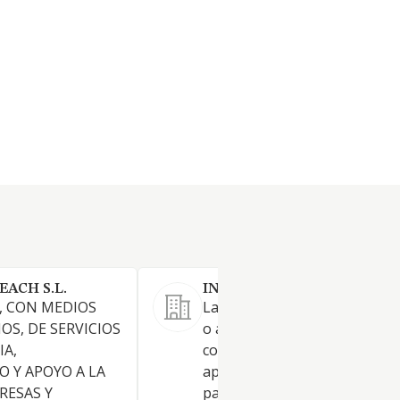
ACH S.L.
INNOVATIONLAB.ACADEMY
, CON MEDIOS
La prestación con medios pr
OS, DE SERVICIOS
o ajenos, de servicios de
IA,
consultoría, asesoramiento y
 Y APOYO A LA
apoyo a la gestión a empresa
RESAS Y
particulares en materia