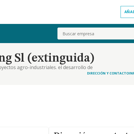
AÑA
Buscar
g Sl (extinguida)
yectos agro-industriales. el desarrollo de
romocion, marketing, relacionados con proyectos
DIRECCIÓN Y CONTACTO
IN