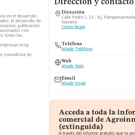
Dirección y contacto
Dirección
ia en el desarrollo
Calle Pedro I, 23 - Bj, Pamplona/iruñ
ales. el desarrollo de
Navarra
posicion, publicacion,
Como llegar
lacionados con
s. toda clas
Teléfono
s empresas ncop
Añadir Teléfono
de consultoría de
Web
Añadir Web
Email
Añadir Email
Acceda a toda la inf
comercial de Agroinn
(extinguida)
A través del informe gratuito que te 