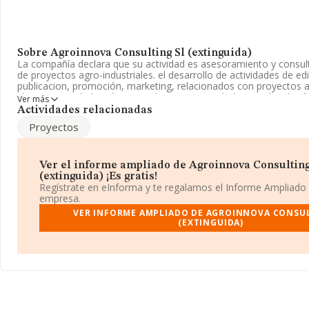
Sobre Agroinnova Consulting Sl (extinguida)
La compañía declara que su actividad es asesoramiento y consulto
de proyectos agro-industriales. el desarrollo de actividades de ed
publicacion, promoción, marketing, relacionados con proyectos ag
clas. La sociedad está registrada como Sociedad Limitada. Clasif
Ver más
como '%cnae%', código 7020. La compañía no tiene actividad en
Actividades relacionadas
Proyectos
La sociedad
Agroinnova Consulting S.L (extinguida)
, con NI
situada en Calle Pedro I núm. 23 Bj, (31007), Pamplona, Navarra.
En relación con el sector y disponiendo de los datos de hasta 72
Ver el informe ampliado de Agroinnova Consulting
facturación en el ámbito nacional alcanza los 15.184 millones de
(extinguida) ¡Es gratis!
de la facturación de ventas entre todas las compañías asciende a
Regístrate en eInforma y te regalamos el Informe Ampliado
Teniendo en cuenta la información sobre Navarra, en la base d
empresa.
constan 695 empresas, cuyas ventas han obtenido los 97 millone
VER INFORME AMPLIADO DE AGROINNOVA CONSUL
último, con el fin de ampliar la información relativa al ámbito de 
(EXTINGUIDA)
empleados de media son 2. La media de antigüedad desde la con
años.