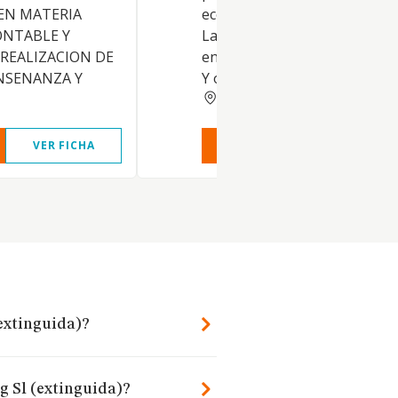
EN MATERIA
económica, contable y financi
ONTABLE Y
La realización de trabajos de
 REALIZACION DE
enseñanza y cursos de forma
NSENANZA Y
Y otras
NAVARRA
VER FICHA
VER INFORME
VER FIC
(extinguida)?
g Sl (extinguida)?