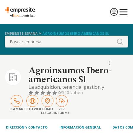
EMPRESITE ESPAÑA
AGROINSUMOS IBERO-AMERICANOS SL
Buscar
Agroinsumos Ibero-
americanos Sl
La adquisicion, tenencia, gestion y
administracion de valores representativos
0
/5
( 0 votos)
de los fondos propios de entidades no
residentes en territorio espanol mediante la
correspondiente organizacion de medios
LLAMAR
SITIO WEB
CÓMO
VER
LLEGAR
INFORME
materiales y persona
DIRECCIÓN Y CONTACTO
INFORMACIÓN GENERAL
DATOS COM