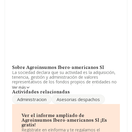
Sobre Agroinsumos Ibero-americanos Sl
La sociedad declara que su actividad es la adquisición,
tenencia, gestión y administración de valores
representativos de los fondos propios de entidades no
residentes en territorio español mediante la
Ver más
correspondiente organización de medios materiales y
Actividades relacionadas
persona. La sociedad está registrada como Sociedad
Administracion
Asesorias despachos
Limitada. La actividad de referencia CNAE corresponde
a '%cnae%', cuyo Código es 6421. No realiza actividad
de importación y/o exportación.
Ver el informe ampliado de
Teniendo en cuenta la información a disposición de
Agroinsumos Ibero-americanos Sl ¡Es
INFORMA, ha contado con un número de empleados
gratis!
inferior a la media de sector.
Regístrate en eInforma y te regalamos el