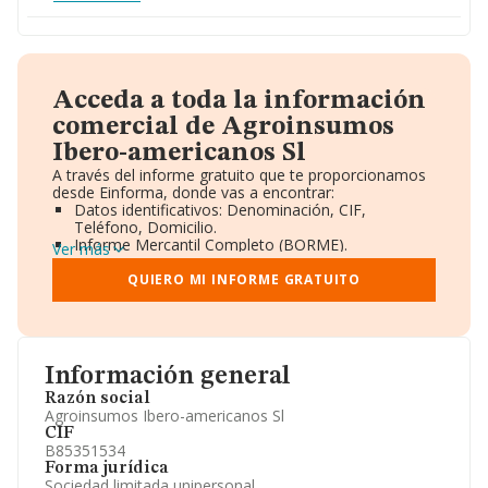
Acceda a toda la información
comercial de Agroinsumos
Ibero-americanos Sl
A través del informe gratuito que te proporcionamos
desde Einforma, donde vas a encontrar:
Datos identificativos: Denominación, CIF,
Teléfono, Domicilio.
Informe Mercantil Completo (BORME).
Ver más
Gráficos de Evolución Ventas y Empleados.
Consejo de Administración y Administradores.
QUIERO MI INFORME GRATUITO
Directivos y Ejecutivos.
Accionistas.
Participaciones y Vinculaciones en otras empresas.
Artículos de prensa publicados sobre la empresa.
Información oficial y registral complementaria.
Información general
Razón social
Agroinsumos Ibero-americanos Sl
CIF
B85351534
Forma jurídica
Sociedad limitada unipersonal