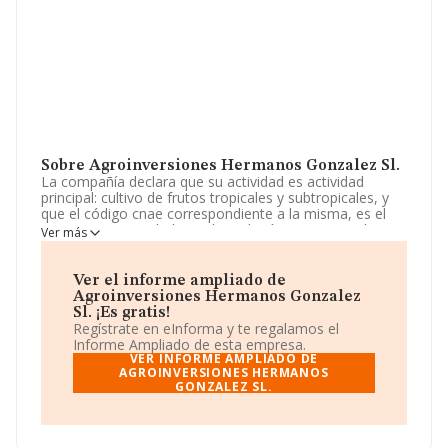
Sobre Agroinversiones Hermanos Gonzalez Sl.
La compañía declara que su actividad es actividad
principal: cultivo de frutos tropicales y subtropicales, y
que el código cnae correspondiente a la misma, es el
0122. otras actividades: cultivo de cítricos, y que el
Ver más
código cnae correspondiente a la misma, es el 0123.
cultivo de frutos con hueso y pepitas, y que el código
cnae corre. La sociedad está registrada como Sociedad
Ver el informe ampliado de
Limitada. Clasifica su actividad CNAE como 'Cultivo de
Agroinversiones Hermanos Gonzalez
frutos tropicales y subtropicales', código 0122. La
Sl. ¡Es gratis!
sociedad no tiene actividad en mercados exteriores.
Regístrate en eInforma y te regalamos el
Informe Ampliado de esta empresa.
La compañía
Agroinversiones Hermanos Gonzalez
VER INFORME AMPLIADO DE
S.L
, NIF B72738719, está situada en Calle Periodista
AGROINVERSIONES HERMANOS
GONZALEZ SL.
Julian Sesmero Ruiz núm. 9 At B, (29130), Alhaurin De
La Torre, en Málaga, Andalucía.
En relación con el sector y disponiendo de los datos de