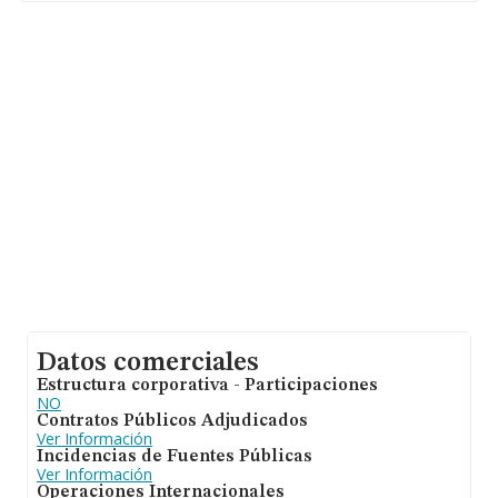
hasta 834 empresas, la facturación en el ámbito
nacional alcanza los 324 millones de euros y se calcula
un promedio de facturación de 389 mil euros entre
todas las compañías. Respecto a la información de la
provincia (hablamos de Málaga), en la base de datos de
INFORMA aparecen 166 empresas, cuyas ventas han
alcanzado los 43 millones de euros. Por último, con el
fin de ampliar la información relativa al ámbito de la
empresa, la media de antigüedad desde la constitución
es de 15 años. Los empleados de media son 7.
Datos comerciales
Estructura corporativa - Participaciones
NO
Contratos Públicos Adjudicados
Ver Información
Incidencias de Fuentes Públicas
Ver Información
Operaciones Internacionales