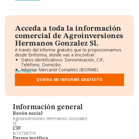
Acceda a toda la información
comercial de Agroinversiones
Hermanos Gonzalez Sl.
A través del informe gratuito que te proporcionamos
desde Einforma, donde vas a encontrar:
Datos identificativos: Denominación, CIF,
Teléfono, Domicilio.
Informe Mercantil Completo (BORME).
Ver más
Gráficos de Evolución Ventas y Empleados.
Consejo de Administración y Administradores.
QUIERO MI INFORME GRATUITO
Directivos y Ejecutivos.
Accionistas.
Participaciones y Vinculaciones en otras empresas.
Artículos de prensa publicados sobre la empresa.
Información oficial y registral complementaria.
Información general
Razón social
Agroinversiones Hermanos Gonzalez
Sl.
CIF
B72738719
Forma jurídica