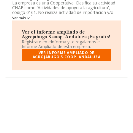
La empresa es una Cooperativa. Clasifica su actividad
CNAE como 'Actividades de apoyo a la agricultura',
código 0161. No realiza actividad de importación y/o
exportación.
Ver más
La sociedad española
Agrojabugo S.Coop. Andaluza
,
CIF F21249115, tiene su domicilio social establecido en
Ver el informe ampliado de
Calle Nuestra Señora Del Rocio núm. 13, (21004), en el
Agrojabugo S.coop. Andaluza ¡Es gratis!
municipio de Huelva, Andalucía.
Regístrate en eInforma y te regalamos el
Informe Ampliado de esta empresa.
En relación con el sector y disponiendo de los datos de
VER INFORME AMPLIADO DE
hasta 13.853 empresas, la facturación en el ámbito
AGROJABUGO S.COOP. ANDALUZA
nacional alcanza los 3.208 millones de euros y la media
entre todas las compañías es de 231 mil euros de
ventas. Teniendo en cuenta la información sobre
Huelva, en la base de datos de INFORMA aparecen 343
empresas, cuyas ventas han obtenido los 45 millones
de euros. Para aportar ulterior información de interés en
el ámbito sectorial, la media de empleados de las
empresas es de 2; la media de antigüedad desde la
constitución es de 13 años.