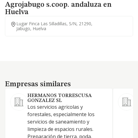
Agrojabugo s.coop. andaluza en
Huelva
Lugar Finca Las Silladillas, S/n, 21290,
Jabugo, Huelva
Empresas similares
Empresas similares
HERMANOS TORRESCUSA
GONZALEZ SL
A
Los servicios agricolas y
a
forestales, especialmente los
servicios de saneamiento y
limpieza de espacios rurales.
Preparación de tierra, poda,