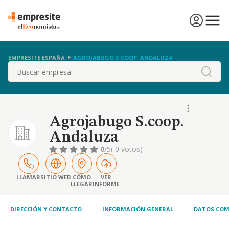
EMPRESITE ESPAÑA
AGROJABUGO S.COOP. ANDALUZA
Buscar
Agrojabugo S.coop.
Andaluza
0
/5
( 0 votos)
LLAMAR
SITIO WEB
CÓMO
VER
LLEGAR
INFORME
DIRECCIÓN Y CONTACTO
INFORMACIÓN GENERAL
DATOS COM