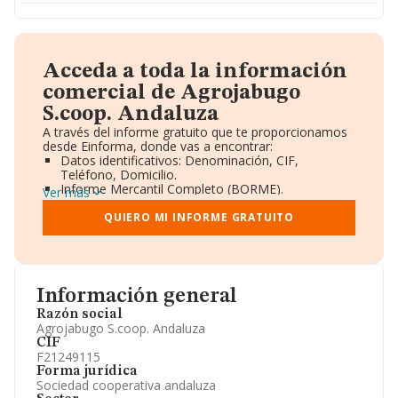
Acceda a toda la información
comercial de Agrojabugo
S.coop. Andaluza
A través del informe gratuito que te proporcionamos
desde Einforma, donde vas a encontrar:
Datos identificativos: Denominación, CIF,
Teléfono, Domicilio.
Informe Mercantil Completo (BORME).
Ver más
Gráficos de Evolución Ventas y Empleados.
Consejo de Administración y Administradores.
QUIERO MI INFORME GRATUITO
Directivos y Ejecutivos.
Accionistas.
Participaciones y Vinculaciones en otras empresas.
Artículos de prensa publicados sobre la empresa.
Información oficial y registral complementaria.
Información general
Razón social
Agrojabugo S.coop. Andaluza
CIF
F21249115
Forma jurídica
Sociedad cooperativa andaluza