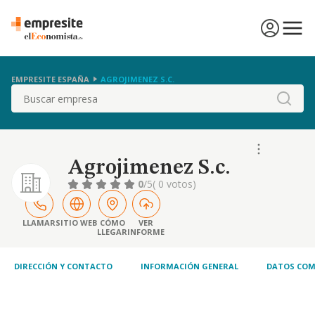
EMPRESITE ESPAÑA
AGROJIMENEZ S.C.
Buscar
Agrojimenez S.c.
0
/5
( 0 votos)
LLAMAR
SITIO WEB
CÓMO
VER
LLEGAR
INFORME
DIRECCIÓN Y CONTACTO
INFORMACIÓN GENERAL
DATOS COM