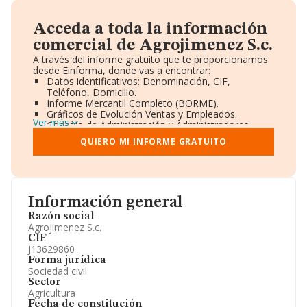
Acceda a toda la información
comercial de Agrojimenez S.c.
A través del informe gratuito que te proporcionamos
desde Einforma, donde vas a encontrar:
Datos identificativos: Denominación, CIF,
Teléfono, Domicilio.
Informe Mercantil Completo (BORME).
Gráficos de Evolución Ventas y Empleados.
Ver más
Consejo de Administración y Administradores.
Directivos y Ejecutivos.
QUIERO MI INFORME GRATUITO
Accionistas.
Participaciones y Vinculaciones en otras empresas.
Artículos de prensa publicados sobre la empresa.
Información oficial y registral complementaria.
Información general
Razón social
Agrojimenez S.c.
CIF
J13629860
Forma jurídica
Sociedad civil
Sector
Agricultura
Fecha de constitución