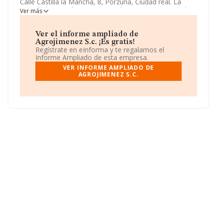
Calle Castilla la Mancha, 8, Porzuna, Ciudad real. La
actividad CNAE de esta compañía es 0161 - Actividades
Ver más
de apoyo a la agricultura. La emprea
Agrojimenez S.c.
se registra como Sociedad civil.
Ver el informe ampliado de
Agrojimenez S.c. ¡Es gratis!
Regístrate en eInforma y te regalamos el
Informe Ampliado de esta empresa.
VER INFORME AMPLIADO DE
AGROJIMENEZ S.C.