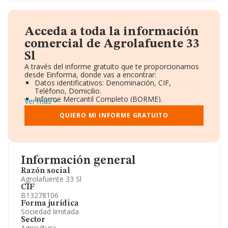
Acceda a toda la información
comercial de Agrolafuente 33
Sl
A través del informe gratuito que te proporcionamos
desde Einforma, donde vas a encontrar:
Datos identificativos: Denominación, CIF,
Teléfono, Domicilio.
Informe Mercantil Completo (BORME).
Ver más
Gráficos de Evolución Ventas y Empleados.
Consejo de Administración y Administradores.
QUIERO MI INFORME GRATUITO
Directivos y Ejecutivos.
Accionistas.
Participaciones y Vinculaciones en otras empresas.
Artículos de prensa publicados sobre la empresa.
Información oficial y registral complementaria.
Información general
Razón social
Agrolafuente 33 Sl
CIF
B13278106
Forma jurídica
Sociedad limitada
Sector
Agricultura