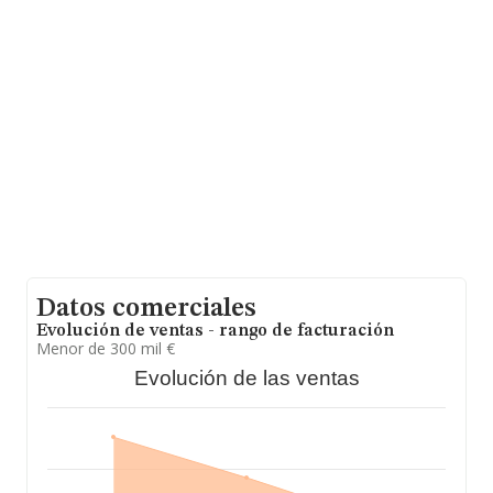
Para aportar ulterior información de interés en el
ámbito sectorial, la media de antigüedad desde la
constitución es de 16 años. La media de empleados de
las empresas es de 3.
Datos comerciales
Evolución de ventas - rango de facturación
Menor de 300 mil €
Evolución de las ventas