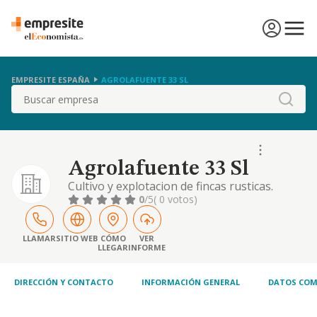
EMPRESITE ESPAÑA
AGROLAFUENTE 33 SL
Buscar
Agrolafuente 33 Sl
Cultivo y explotacion de fincas rusticas.
elaboracion, distribucion y compraventa al
0
/5
( 0 votos)
por mayor por menor de productos
agricolas y sus derivados. compraventa,
arrendamiento y aparceria de fincas rusticas.
LLAMAR
SITIO WEB
CÓMO
VER
LLEGAR
INFORME
DIRECCIÓN Y CONTACTO
INFORMACIÓN GENERAL
DATOS COM