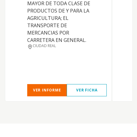
C
MAYOR DE TODA CLASE DE
c
PRODUCTOS DE Y PARA LA
l
AGRICULTURA; EL
C
TRANSPORTE DE
h
MERCANCIAS POR
t
CARRETERA EN GENERAL.
A
CIUDAD REAL
a
C
f
VER INFORME
VER FICHA